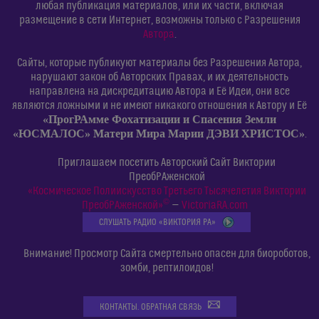
любая публикация материалов, или их части, включая
размещение в сети Интернет, возможны только с Разрешения
Автора
.
Сайты, которые публикуют материалы без Разрешения Автора,
нарушают закон об Авторских Правах, и их деятельность
направлена на дискредитацию Автора и Её Идеи, они все
являются ложными и не имеют никакого отношения к Автору и Её
«ПрогРАмме Фохатизации и Спасения Земли
«ЮСМАЛОС» Матери Мира Марии ДЭВИ ХРИСТОС»
.
Приглашаем посетить Авторский Сайт Виктории
ПреобРАженской
«Космическое Полиискусство Третьего Тысячелетия Виктории
©
ПреобРАженской»
—
VictoriaRA.com
СЛУШАТЬ РАДИО «ВИКТОРИЯ РА»
Внимание! Просмотр Сайта смертельно опасен для биороботов,
зомби, рептилоидов!
КОНТАКТЫ. ОБРАТНАЯ СВЯЗЬ