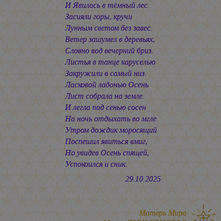
И Явилась в тёмный лес.
Засияли горы, кручи
Лунным светом без завес.
Ветер зашумел в деревьях,
Словно вод вечерний бриз.
Листья в танце каруселью
Закружили в самый низ.
Ласковой ладонью Осень
Лист собрала на земле.
И легла под сенью сосен
На ночь отдыхать во мгле.
Утром дождик моросящий
Поспешил явиться вмиг,
Но увидев Осень спящей,
Успокоился и сник.
29.10.2025
Матерь Мира