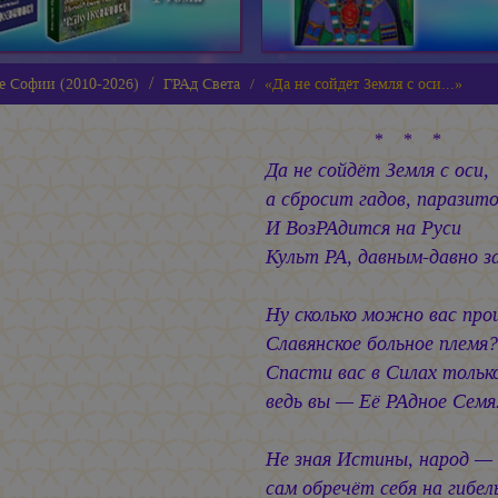
е Софии (2010-2026)
ГРАд Света
«Да не сойдёт Земля с оси...»
* * *
Да не сойдёт Земля с оси,
а сбросит гадов, паразито
И ВозРАдится на Руси
Культ РА, давным-давно з
Ну сколько можно вас пр
Славянское больное племя?
Спасти вас в Силах тольк
ведь вы — Её РАдное Сем
Не зная Истины, народ —
сам обречёт себя на гибел