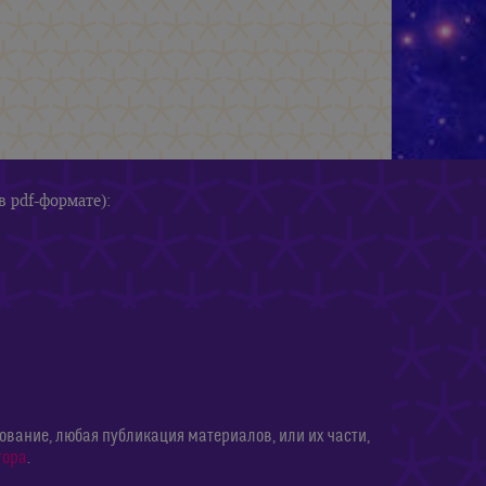
в pdf-формате):
ание, любая публикация материалов, или их части,
тора
.