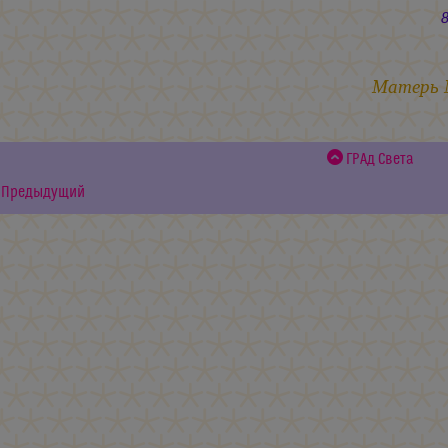
8-14.03
Матерь
ГРАд Света
Предыдущий