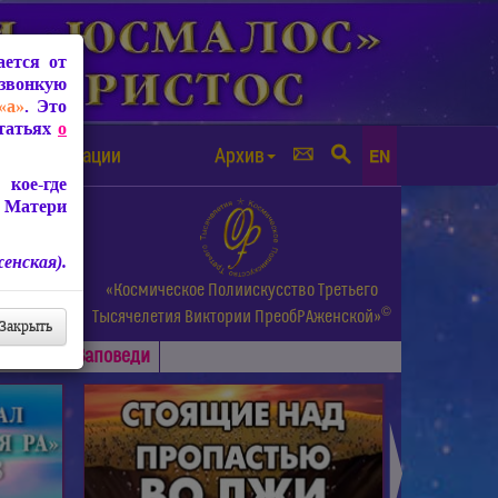
ется от
звонкую
«а»
. Это
Статьях
о
а от чипизации
Архив
EN
кое-где
 Матери
енская).
а.
«Космическое Полиискусство Третьего
©
и др.
Тысячелетия
Виктории ПреобРАженской»
Закрыть
Основные
Заповеди
►