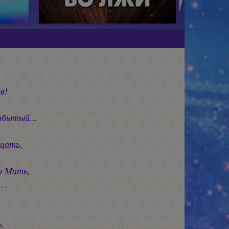
в!
абытый...
ощать,
о Мать,
я…
ь.