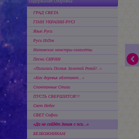
Содержание Сборника
ГРАД СВЕТА
ГIМН УКРАЇНИ-РУСІ
Язык Руси
Руси ИзТок
Натовские монстры-самолёты
Песни СИРИН
«Полилась Поэзия Золотой Рекой!..»
«Как деревья облетают...»
Спонтанные Стихи
ПУСТЬ СВЕРШИТСЯ!!!
Свет Небес
СВЕТ Софии
«Да не сойдёт Земля с оси...»
БЕЗБОЖНИКАМ