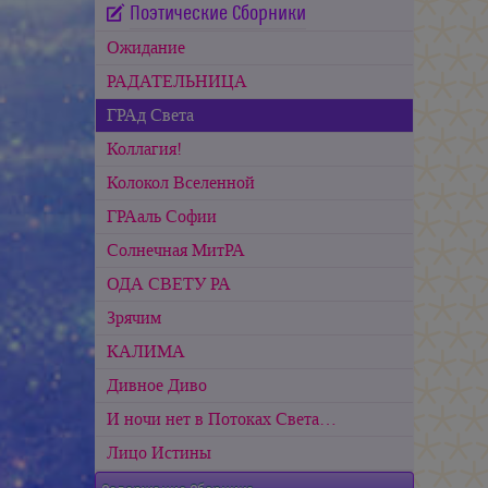
Поэтические Сборники
Ожидание
РАДАТЕЛЬНИЦА
ГРАд Света
Коллагия!
Колокол Вселенной
ГРАаль Софии
Cолнечная МитРА
ОДА СВЕТУ РА
Зрячим
КАЛИМА
Дивное Диво
И ночи нет в Потоках Света…
Лицо Истины