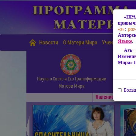
«ПРА
привычн
«з»
:
раз
Авторск
Языке
.
Новости
О Матери Мира
Учение Матери
Азъ 
Измени
Мира» 
Наука о Свете и Его Трансформации
Матери Мира
Больш
Явлениe Матери М
◄