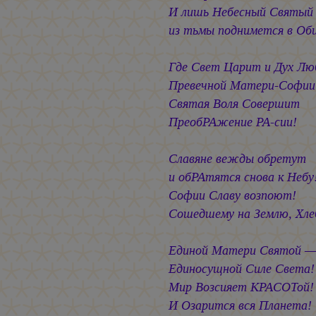
И лишь Небесный Святый
из тьмы поднимется в Об
Где Свет Царит и Дух Лю
Превечной Матери-Софии
Святая Воля Совершит
ПреобРАжение РА-сии!
Славяне вежды обретут
и обРАтятся снова к Небу
Софии Славу возпоют!
Сошедшему на Землю, Хле
Единой Матери Святой —
Единосущной Силе Света!
Мир Возсияет КРАСОТой!
И Озарится вся Планета!