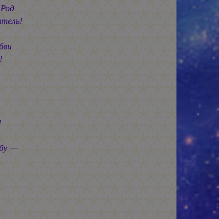
 Род
итель!
бви
!
!
бу —