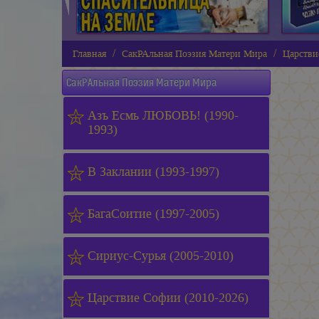
Главная
СакРАльная Поэзия Матери Мира
Царстви
СакРАльная Поэзия Матери Мира
Азъ Есмь ЛЮБОВЬ! (1990-
1993)
В Заклании (1993-1997)
БагаСоитие (1997-2005)
Сириус-Сурья (2005-2010)
Царствие Софии (2010-2026)