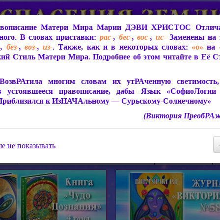
вописание Матери Мира
Марии ДЭВИ ХРИСТОС
Отлича
ого. В словах приставки:
рас-
,
бес-
,
вос-
,
ис-
Заменены на 
-
,
без-
,
воз-
,
из-
. Также, как и в некоторых словах:
«о»
на
ий Стиль Матери Мира. Подробнее об этом читайте в Её 
 Мира
О ПрогРАмме «ЮСМАЛОС»
Библиотека
Защит
ВозвРАтила многим словам их утРАченную светимость, 
в устоявшееся правописание, дабы Язык «СофиоЛогии
Приблизился к ИзНАЧАльному — Сурьскому-Солнечному»
(Виктория ПреобРАж
СофиоЛогия Матери Мира
Живое Слово Матери Мир
Статьи, Книги, Видео, Аудио 
е не показывать
ира
Пророчества о Явлении Матери Мира
Молитва Света