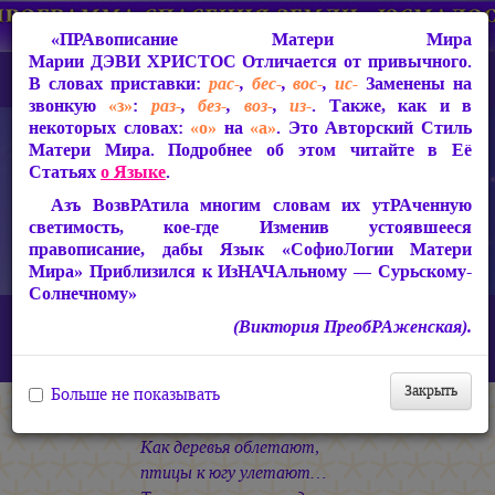
«ПРАвописание Матери Мира
Марии ДЭВИ ХРИСТОС
Отличается от привычного.
В словах приставки:
рас-
,
бес-
,
вос-
,
ис-
Заменены на
звонкую
«з»
:
раз-
,
без-
,
воз-
,
из-
. Также, как и в
некоторых словах:
«о»
на
«а»
. Это Авторский Стиль
Матери Мира. Подробнее об этом читайте в Её
Статьях
о Языке
.
Азъ ВозвРАтила многим словам их утРАченную
светимость, кое-где Изменив устоявшееся
правописание, дабы Язык «СофиоЛогии Матери
Мира» Приблизился к ИзНАЧАльному — Сурьскому-
Солнечному»
Главная
СакРАльная Поэзия Матери Мира
(Виктория ПреобРАженская).
Царствие Софии (2010-2026)
ГРАд Света
«Как деревья облетают...»
Закрыть
Больше не показывать
* * *
Как деревья облетают,
птицы к югу улетают…