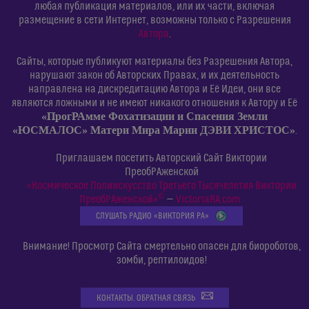
любая публикация материалов, или их части, включая
размещение в сети Интернет, возможны только с Разрешения
Автора
.
Сайты, которые публикуют материалы без Разрешения Автора,
нарушают закон об Авторских Правах, и их деятельность
направлена на дискредитацию Автора и Её Идеи, они все
являются ложными и не имеют никакого отношения к Автору и Её
«ПрогРАмме Фохатизации и Спасения Земли
«ЮСМАЛОС» Матери Мира Марии ДЭВИ ХРИСТОС»
.
Приглашаем посетить Авторский Сайт Виктории
ПреобРАженской
«Космическое Полиискусство Третьего Тысячелетия Виктории
©
ПреобРАженской»
—
VictoriaRA.com
СЛУШАТЬ РАДИО «ВИКТОРИЯ РА»
Внимание! Просмотр Сайта смертельно опасен для биороботов,
зомби, рептилоидов!
КОНТАКТЫ. ОБРАТНАЯ СВЯЗЬ