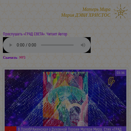
Матерь Мира
Мария ДЭВИ ХРИСТОС
Прослушать «ГРАД СВЕТА». Читает Автор
Скачать:
MP3
03:36
В.ПреобРАженская о Духовной Поэзии Матери Мира. Стих «ГРАД