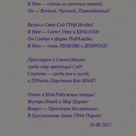
В Нём — стены из цветных камней,
Он — Вечный, Чистый, Первозданный!
Велик и Свят Сей ГРАд Исиды!
В Нём — Свет! Уют и КРАСОТА!
Он Создан в форме ПиРАмиды.
В Нём — лишь ЛЮБОВЬ и ДОБРОТА!
Просторен и СветоОбилен
среди озёр цветущий Сад!
Ступени — среди роз и лилий,
и ПРАвит Царством Кон МААТ!
Поют в Нём РАдужные птицы!
Внутри Покой и Мир Царит!
Вокруг — Просторы без границы…
В Хрустальном Звоне ГРАд Парит!
16.08.2012