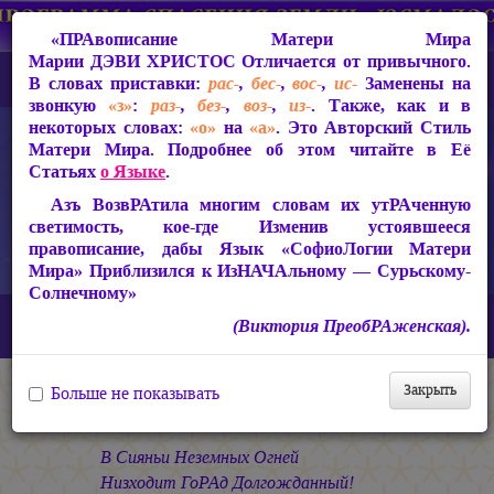
«ПРАвописание Матери Мира
Марии ДЭВИ ХРИСТОС
Отличается от привычного.
В словах приставки:
рас-
,
бес-
,
вос-
,
ис-
Заменены на
звонкую
«з»
:
раз-
,
без-
,
воз-
,
из-
. Также, как и в
некоторых словах:
«о»
на
«а»
. Это Авторский Стиль
Матери Мира. Подробнее об этом читайте в Её
Статьях
о Языке
.
Азъ ВозвРАтила многим словам их утРАченную
светимость, кое-где Изменив устоявшееся
правописание, дабы Язык «СофиоЛогии Матери
Мира» Приблизился к ИзНАЧАльному — Сурьскому-
Солнечному»
Главная
СакРАльная Поэзия Матери Мира
(Виктория ПреобРАженская).
Царствие Софии (2010-2026)
ГРАд Света
ГРАД СВЕТА
Закрыть
Больше не показывать
ГРАД СВЕТА
В Сияньи Неземных Огней
Низходит ГоРАд Долгожданный!