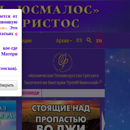
ется от
звонкую
«а»
. Это
Статьях
о
а от чипизации
Архив
EN
кое-где
 Матери
енская).
а.
«Космическое Полиискусство Третьего
©
и др.
Тысячелетия
Виктории ПреобРАженской»
Закрыть
Основные
Заповеди
►