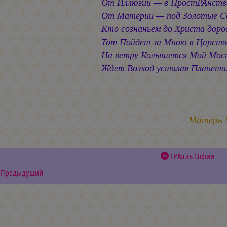
От Иллюзии — в ПростРАнство
От Материи — под Золотые С
Кто сознаньем до Христа доро
Тот Пойдёт за Мною в Царств
На ветру Колышется Мой Мос
Ждёт Возход усталая Планета.
8.0
Матерь
ГРАаль Софии
Предыдущий