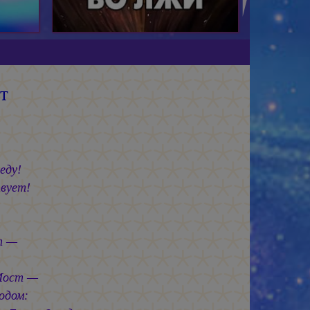
т
еду!
вует!
т —
Мост —
одом: