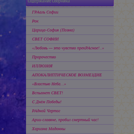
Содержание Сборника
ГРАаль Софии
Рок
Царица-София (Поэма)
СВЕТ СОФИИ
«Любовь — это чувство прекРАсное!..»
Пророчество
ИЛЛЮЗИЯ
АПОКАЛИПТИЧЕСКОЕ ВОЗМЕЗДИЕ
«Властью Неба…»
Вспыхнет СВЕТ!
С Днём Победы!
РАдной Чертог
Арии-славяне, пробил смертный час!
Харизма Мадонны