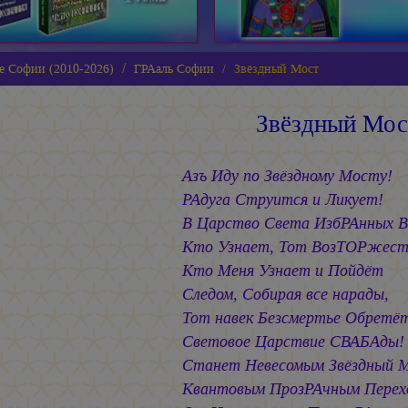
е Софии (2010-2026)
ГРАаль Софии
Звёздный Мост
Звёздный Мос
Азъ Иду по Звёздному Мосту!
РАдуга Струится и Ликует!
В Царство Света ИзбРАнных В
Кто Узнает, Тот ВозТОРжест
Кто Меня Узнает и Пойдёт
Следом, Собирая все нарады,
Тот навек Безсмертье Обретё
Световое Царствие СВАБАды!
Станет Невесомым Звёздный 
Квантовым ПрозРАчным Перех