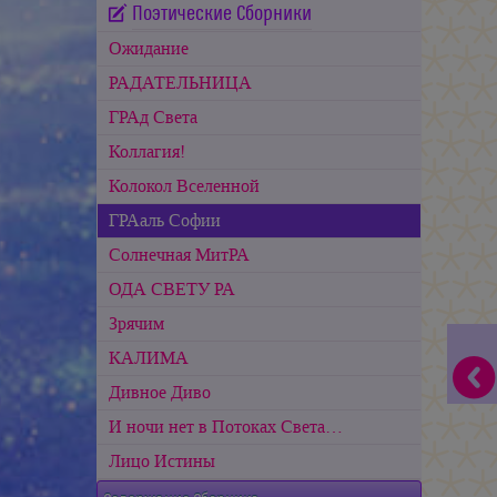
Поэтические Сборники
Ожидание
РАДАТЕЛЬНИЦА
ГРАд Света
Коллагия!
Колокол Вселенной
ГРАаль Софии
Cолнечная МитРА
ОДА СВЕТУ РА
Зрячим
КАЛИМА
Дивное Диво
И ночи нет в Потоках Света…
Лицо Истины