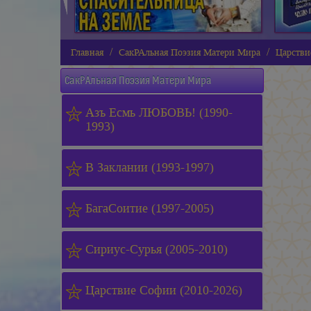
Главная
СакРАльная Поэзия Матери Мира
Царстви
СакРАльная Поэзия Матери Мира
Азъ Есмь ЛЮБОВЬ! (1990-
1993)
В Заклании (1993-1997)
БагаСоитие (1997-2005)
Сириус-Сурья (2005-2010)
Царствие Софии (2010-2026)