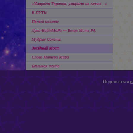
«Умирает Украина, умирает на глазах...»
В ПУТЬ!
Пятой колонне
Луна-ВайтМаРа — Белая Мать РА
Мудрые Сонеты
Звёздный Мост
Слово Матери Мира
Безликая толпа
Подписаться
н