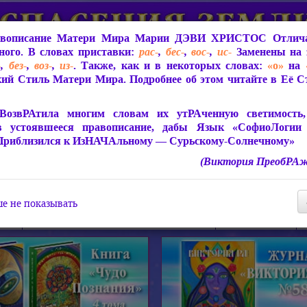
вописание Матери Мира
Марии ДЭВИ ХРИСТОС
Отлича
ого. В словах приставки:
рас-
,
бес-
,
вос-
,
ис-
Заменены на 
-
,
без-
,
воз-
,
из-
. Также, как и в некоторых словах:
«о»
на
ий Стиль Матери Мира. Подробнее об этом читайте в Её 
 Мира
О ПрогРАмме «ЮСМАЛОС»
Библиотека
Защит
ВозвРАтила многим словам их утРАченную светимость, 
в устоявшееся правописание, дабы Язык «СофиоЛогии
Приблизился к ИзНАЧАльному — Сурьскому-Солнечному»
(Виктория ПреобРАж
СофиоЛогия Матери Мира
Живое Слово Матери Мир
Статьи, Книги, Видео, Аудио 
е не показывать
ира
Пророчества о Явлении Матери Мира
Молитва Света