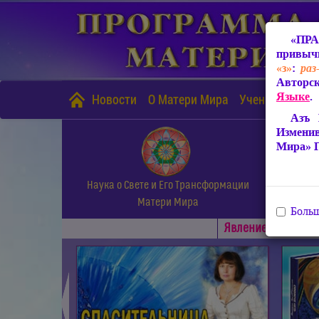
«ПРА
привычн
«з»
:
раз
Авторск
Языке
.
Новости
О Матери Мира
Учение Матери
Азъ 
Измени
Мира» 
Наука о Свете и Его Трансформации
Матери Мира
Больш
Явлениe Матери М
◄