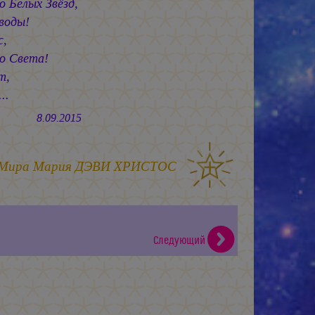
 Белых Звёзд,
воды!
с,
о Света!
т,
..
9.2015
 Мира
Мария ДЭВИ ХРИСТОС
Следующий