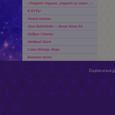
«Умирает Украина, умирает на глазах...»
В ПУТЬ!
Пятой колонне
Луна-ВайтМаРа — Белая Мать РА
Мудрые Сонеты
Звёздный Мост
Слово Матери Мира
Безликая толпа
Подписаться
н