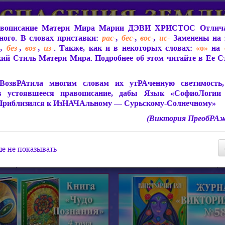
вописание Матери Мира
Марии ДЭВИ ХРИСТОС
Отлича
ого. В словах приставки:
рас-
,
бес-
,
вос-
,
ис-
Заменены на 
-
,
без-
,
воз-
,
из-
. Также, как и в некоторых словах:
«о»
на
ий Стиль Матери Мира. Подробнее об этом читайте в Её 
 Мира
О ПрогРАмме «ЮСМАЛОС»
Библиотека
Защит
ВозвРАтила многим словам их утРАченную светимость, 
в устоявшееся правописание, дабы Язык «СофиоЛогии
Приблизился к ИзНАЧАльному — Сурьскому-Солнечному»
(Виктория ПреобРАж
СофиоЛогия Матери Мира
Живое Слово Матери Мир
Статьи, Книги, Видео, Аудио 
е не показывать
ира
Пророчества о Явлении Матери Мира
Молитва Света