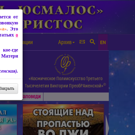
ется от
звонкую
«а»
. Это
Статьях
о
а от чипизации
Архив
EN
кое-где
 Матери
енская).
а.
«Космическое Полиискусство Третьего
©
и др.
Тысячелетия
Виктории ПреобРАженской»
Закрыть
Основные
Заповеди
►