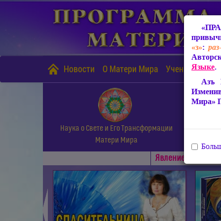
«ПРА
привычн
«з»
:
раз
Авторск
Языке
.
Новости
О Матери Мира
Учение Матери
Азъ 
Измени
Мира» 
Наука о Свете и Его Трансформации
Матери Мира
Больш
Явлениe Матери М
◄