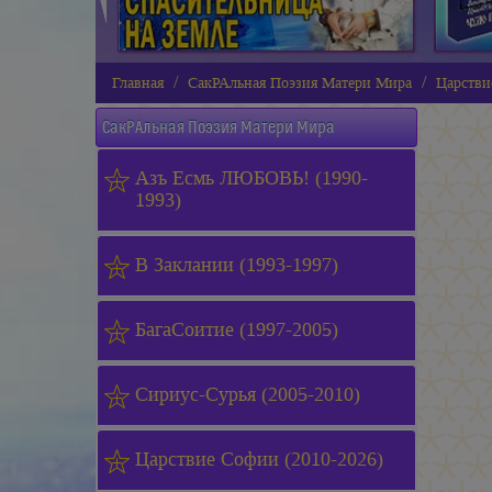
Главная
СакРАльная Поэзия Матери Мира
Царстви
СакРАльная Поэзия Матери Мира
Азъ Есмь ЛЮБОВЬ! (1990-
1993)
В Заклании (1993-1997)
БагаСоитие (1997-2005)
Сириус-Сурья (2005-2010)
Царствие Софии (2010-2026)