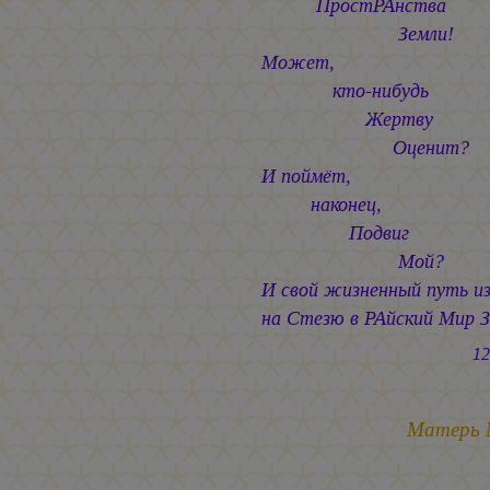
ПростРАнства
Земли!
Может,
кто-нибудь
Жертву
Оценит?
И поймёт,
наконец,
Подвиг
Мой?
И свой жизненный путь и
на Стезю в РАйский Мир 
12-13.06
Матерь