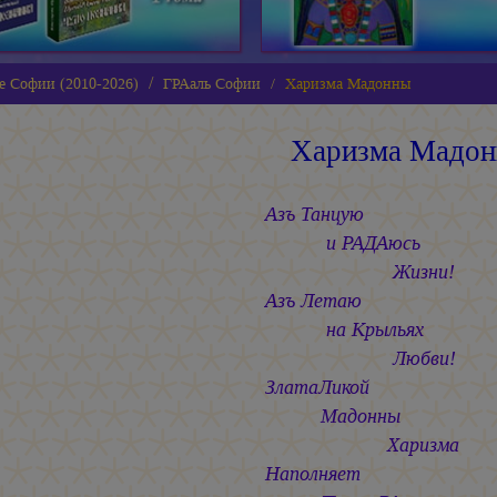
е Софии (2010-2026)
ГРАаль Софии
Харизма Мадонны
Харизма Мадо
Азъ Танцую
и РАДАюсь
Жизни!
Азъ Летаю
на Крыльях
Любви!
ЗлатаЛикой
Мадонны
Харизма
Наполняет