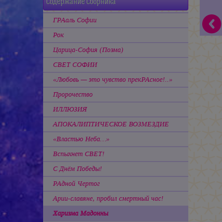
Содержание Сборника
ГРАаль Софии
Рок
Царица-София (Поэма)
СВЕТ СОФИИ
«Любовь — это чувство прекРАсное!..»
Пророчество
ИЛЛЮЗИЯ
АПОКАЛИПТИЧЕСКОЕ ВОЗМЕЗДИЕ
«Властью Неба…»
Вспыхнет СВЕТ!
С Днём Победы!
РАдной Чертог
Арии-славяне, пробил смертный час!
Харизма Мадонны