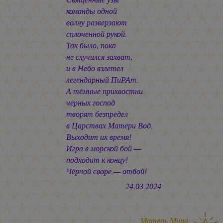
команды одной
волну разверзают
сплочённой рукой.
Так было, пока
не случился захват,
и в Небо взлетел
легендарный ПиРАт.
А тёмные прихвостни
чёрных господ
творят безпредел
в Царствах Матери Вод.
Выходит их время!
Игра в морской бой —
подходит к концу!
Чёрной своре — отбой!
24.03.2024
Матерь Мира