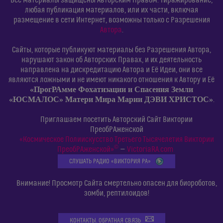
Все материалы защищены Авторским Правом. Тиражирование,
любая публикация материалов, или их части, включая
размещение в сети Интернет, возможны только с Разрешения
Автора
.
Сайты, которые публикуют материалы без Разрешения Автора,
нарушают закон об Авторских Правах, и их деятельность
направлена на дискредитацию Автора и Её Идеи, они все
являются ложными и не имеют никакого отношения к Автору и Её
«ПрогРАмме Фохатизации и Спасения Земли
«ЮСМАЛОС» Матери Мира Марии ДЭВИ ХРИСТОС»
.
Приглашаем посетить Авторский Сайт Виктории
ПреобРАженской
«Космическое Полиискусство Третьего Тысячелетия Виктории
©
ПреобРАженской»
—
VictoriaRA.com
СЛУШАТЬ РАДИО «ВИКТОРИЯ РА»
Внимание! Просмотр Сайта смертельно опасен для биороботов,
зомби, рептилоидов!
КОНТАКТЫ. ОБРАТНАЯ СВЯЗЬ