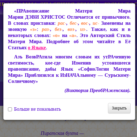
«ПРАвописание Матери Мира
Марии ДЭВИ ХРИСТОС
Отличается от привычного.
В словах приставки:
рас-
,
бес-
,
вос-
,
ис-
Заменены на
звонкую
«з»
:
раз-
,
без-
,
воз-
,
из-
. Также, как и в
некоторых словах:
«о»
на
«а»
. Это Авторский Стиль
Матери Мира. Подробнее об этом читайте в Её
Статьях
о Языке
.
Азъ ВозвРАтила многим словам их утРАченную
светимость, кое-где Изменив устоявшееся
правописание, дабы Язык «СофиоЛогии Матери
Мира» Приблизился к ИзНАЧАльному — Сурьскому-
Солнечному»
Главная
СакРАльная Поэзия Матери Мира
(Виктория ПреобРАженская).
Царствие Софии (2010-2026)
Дивное Диво
Робин Гуды морей
Закрыть
Больше не показывать
Робин Гуды морей
Пиратская бухта —