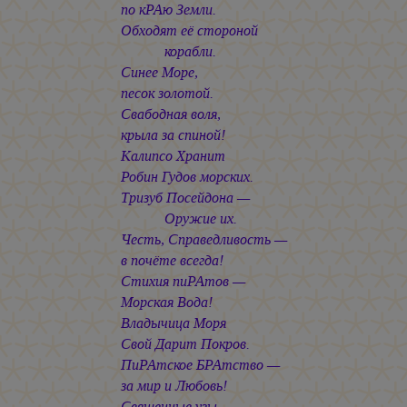
по кРАю Земли.
Обходят её стороной
корабли.
Синее Море,
песок золотой.
Свабодная воля,
крыла за спиной!
Калипсо Хранит
Робин Гудов морских.
Тризуб Посейдона —
Оружие их.
Честь, Справедливость —
в почёте всегда!
Стихия пиРАтов —
Морская Вода!
Владычица Моря
Свой Дарит Покров.
ПиРАтское БРАтство —
за мир и Любовь!
Священные узы