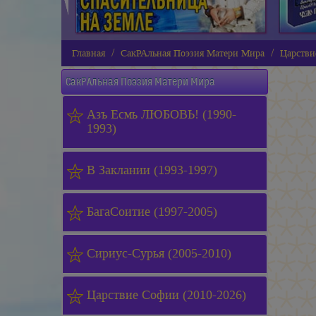
Главная
СакРАльная Поэзия Матери Мира
Царстви
СакРАльная Поэзия Матери Мира
Азъ Есмь ЛЮБОВЬ! (1990-
1993)
В Заклании (1993-1997)
БагаСоитие (1997-2005)
Сириус-Сурья (2005-2010)
Царствие Софии (2010-2026)