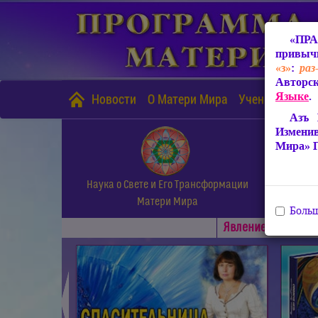
«ПРА
привычн
«з»
:
раз
Авторск
Языке
.
Новости
О Матери Мира
Учение Матери
Азъ 
Измени
Мира» 
Наука о Свете и Его Трансформации
Матери Мира
Больш
Явлениe Матери М
◄