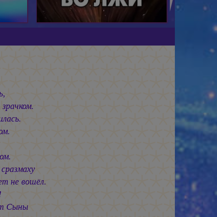
ь,
зрачком.
илась.
ом.
ом.
 сразмаху
ет не вошёл.
!
ут Сыны