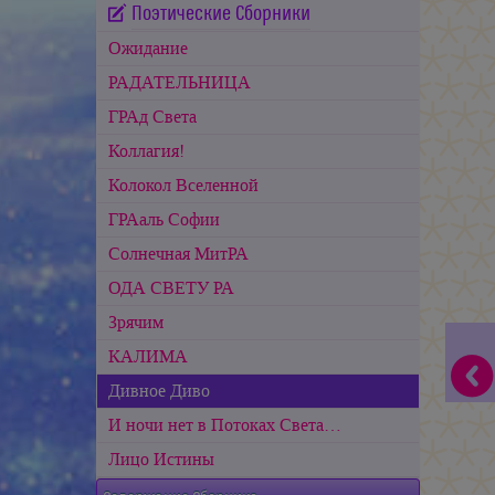
Поэтические Сборники
Ожидание
РАДАТЕЛЬНИЦА
ГРАд Света
Коллагия!
Колокол Вселенной
ГРАаль Софии
Cолнечная МитРА
ОДА СВЕТУ РА
Зрячим
КАЛИМА
Дивное Диво
И ночи нет в Потоках Света…
Лицо Истины