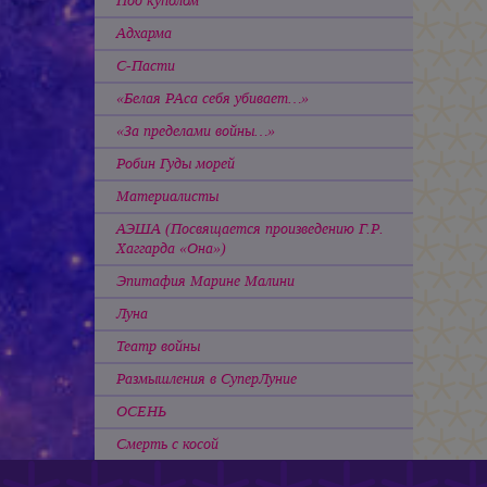
Под куполом
Адхарма
С-Пасти
«Белая РАса себя убивает…»
«За пределами войны…»
Робин Гуды морей
Материалисты
АЭША
(Посвящается произведению Г.Р.
Хаггарда «Она»)
Эпитафия Марине Малини
Луна
Театр войны
Размышления в СуперЛуние
ОСЕНЬ
Смерть с косой