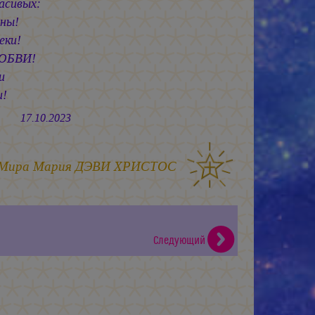
асивых:
ны!
еки!
ЛЮБВИ!
и
и!
0.2023
 Мира
Мария ДЭВИ ХРИСТОС
Следующий