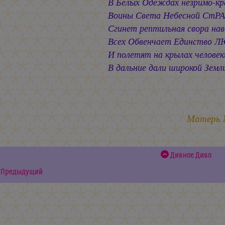
В Белых Одеждах незримо-кр
Воины Света Небесной СтРА
Сгинет рептильная свора нав
Всех Обвенчает Единство 
И полетят на крылах человек
В дальние дали широкой Земл
17.1
Матерь
Дивное Диво
Предыдущий