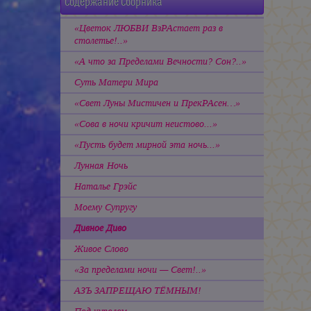
Содержание Сборника
«Цветок ЛЮБВИ ВзРАстает раз в
столетье!..»
«А что за Пределами Вечности? Сон?..»
Суть Матери Мира
«Свет Луны Мистичен и ПрекРАсен…»
«Сова в ночи кричит неистово...»
«Пусть будет мирной эта ночь...»
Лунная Ночь
Наталье Грэйс
Моему Супругу
Дивное Диво
Живое Слово
«За пределами ночи — Свет!..»
АЗЪ ЗАПРЕЩАЮ ТЁМНЫМ!