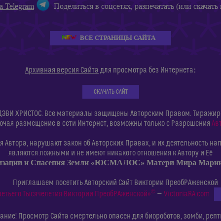
а Telegram
Поделиться в соцсетях, разпечатать (или скачать 
ВСЕ СТРАНИЦЫ САЙТА
:
Архивная версия Сайта
для просмотра без Интернета
СКАЧАТЬ САЙТ
ДЭВИ ХРИСТОС. Все материалы защищены Авторским Правом. Тиражиров
ючая размещение в сети Интернет, возможны только с Разрешения
Ав
 Автора, нарушают закон об Авторских Правах, и их деятельность нап
являются ложными и не имеют никакого отношения к Автору и Её
изации и Спасения Земли «ЮСМАЛОС» Матери Мира Мар
Приглашаем посетить Авторский Сайт Виктории ПреобРАженской
©
ретьего Тысячелетия Виктории ПреобРАженской»
—
VictoriaRA.com
ние! Просмотр Сайта смертельно опасен для биороботов, зомби, репт