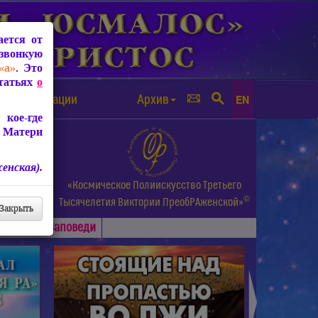
ется от
звонкую
«а»
. Это
Статьях
о
а от чипизации
Архив
EN
кое-где
 Матери
енская).
а.
«Космическое Полиискусство Третьего
©
и др.
Тысячелетия
Виктории ПреобРАженской»
Закрыть
Основные
Заповеди
►