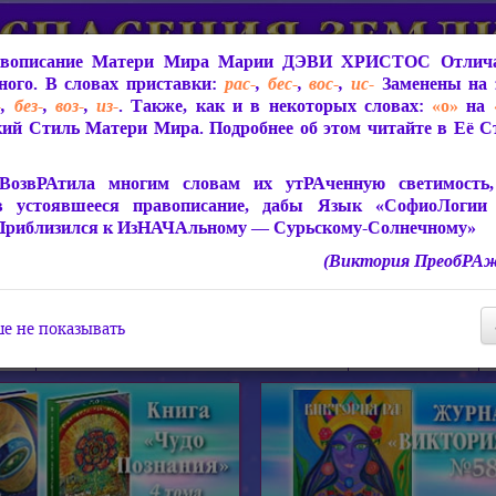
вописание Матери Мира
Марии ДЭВИ ХРИСТОС
Отлича
ого. В словах приставки:
рас-
,
бес-
,
вос-
,
ис-
Заменены на 
-
,
без-
,
воз-
,
из-
. Также, как и в некоторых словах:
«о»
на
ий Стиль Матери Мира. Подробнее об этом читайте в Её 
 Мира
О ПрогРАмме «ЮСМАЛОС»
Библиотека
Защит
ВозвРАтила многим словам их утРАченную светимость, 
в устоявшееся правописание, дабы Язык «СофиоЛогии
Приблизился к ИзНАЧАльному — Сурьскому-Солнечному»
(Виктория ПреобРАж
СофиоЛогия Матери Мира
Живое Слово Матери Мир
Статьи, Книги, Видео, Аудио 
е не показывать
ира
Пророчества о Явлении Матери Мира
Молитва Света