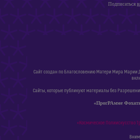
Подписаться
н
Сайт создан по Благословению Матери Мира Марии 
вкл
Сайты, которые публикуют материалы без Разрешения
«ПрогРАмме Фохат
«Космическое Полиискусство Т
Внима