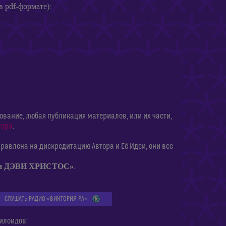
в pdf-формате):
ание, любая публикация материалов, или их части,
тора
.
равлена на дискредитацию Автора и Её Идеи, они все
ии ДЭВИ ХРИСТОС»
.
СЛУШАТЬ РАДИО «ВИКТОРИЯ РА»
илоидов!