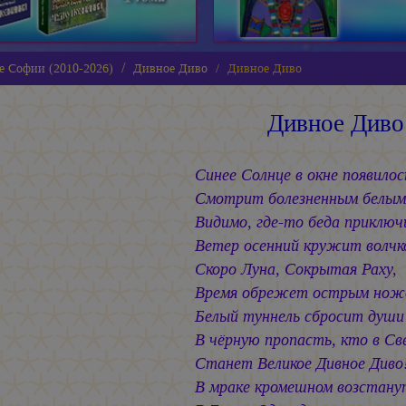
е Софии (2010-2026)
Дивное Диво
Дивное Диво
Дивное Диво
Синее Солнце в окне появилос
Смотрит болезненным белым 
Видимо, где-то беда приключ
Ветер осенний кружит волчк
Скоро Луна, Сокрытая Раху,
Время обрежет острым нож
Белый туннель сбросит души
В чёрную пропасть, кто в Св
Станет Великое Дивное Диво
В мраке кромешном возстан