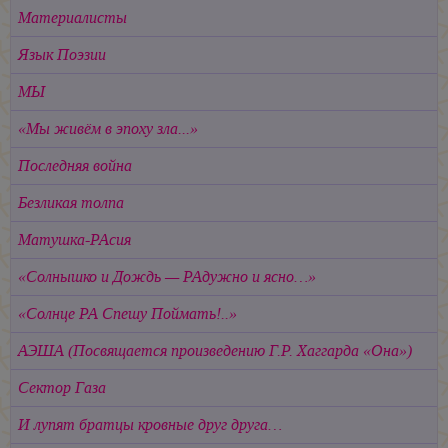
Материалисты
Язык Поэзии
МЫ
«Мы живём в эпоху зла...»
Последняя война
Безликая толпа
Матушка-РАсия
«Солнышко и Дождь — РАдужно и ясно…»
«Солнце РА Спешу Поймать!..»
АЭША
(Посвящается произведению Г.Р. Хаггарда «Она»)
Сектор Газа
И лупят братцы кровные друг друга…