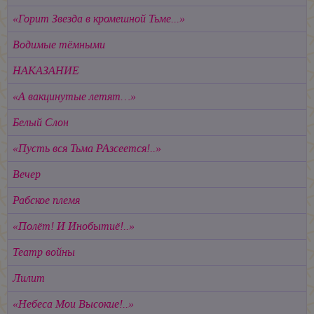
«Горит Звезда в кромешной Тьме...»
Водимые тёмными
НАКАЗАНИЕ
«А вакцинутые летят…»
Белый Слон
«Пусть вся Тьма РАзсеется!..»
Вечер
Рабское племя
«Полёт! И Инобытиё!..»
Театр войны
Лилит
«Небеса Мои Высокие!..»