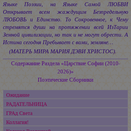
Языке Поэзии, на Языке Самой ЛЮБВИ
Открывает всем жаждущим Безпредельную
ЛЮБОВЬ и Единство. То Сокровенное, к Чему
стремятся души на протяжении всей ИзТарии
Земной цивилизации, но так и не могут обрести. А
Истина сегодня Пребывает с вами, земляне…
(МАТЕРЬ МИРА МАРИЯ ДЭВИ ХРИСТОС).
Содержание Раздела «Царствие Софии (2010-
2026)»
Поэтические Сборники
Ожидание
РАДАТЕЛЬНИЦА
ГРАд Света
Коллагия!