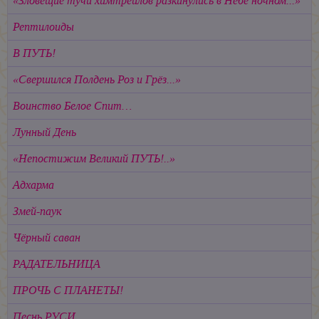
«Зловещие тучи химтрейлов разкинулись в Небе ночном...»
Рептилоиды
В ПУТЬ!
«Свершился Полдень Роз и Грёз...»
Воинство Белое Спит…
Лунный День
«Непостижим Великий ПУТЬ!..»
Адхарма
Змей-паук
Чёрный саван
РАДАТЕЛЬНИЦА
ПРОЧЬ С ПЛАНЕТЫ!
Песнь РУСИ