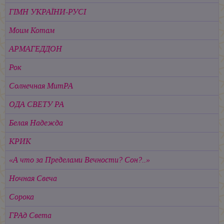
ГIМН УКРАЇНИ-РУСІ
Моим Котам
АРМАГЕДДОН
Рок
Солнечная МитРА
ОДА СВЕТУ РА
Белая Надежда
КРИК
«А что за Пределами Вечности? Сон?..»
Ночная Свеча
Сорока
ГРАд Света