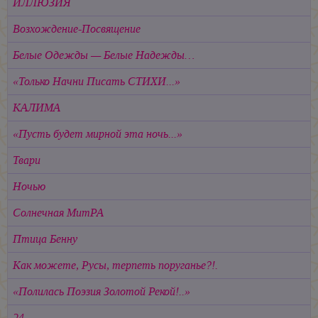
ИЛЛЮЗИЯ
Возхождение-Посвящение
Белые Одежды — Белые Надежды…
«Только Начни Писать СТИХИ...»
КАЛИМА
«Пусть будет мирной эта ночь...»
Твари
Ночью
Cолнечная МитРА
Птица Бенну
Как можете, Русы, терпеть поруганье?!.
«Полилась Поэзия Золотой Рекой!..»
24