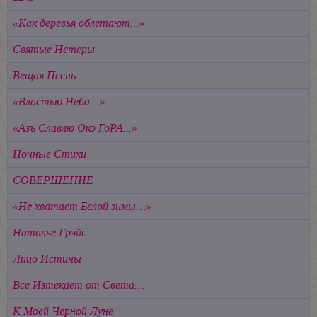
«Как деревья облетают...»
Святые Нетеры
Вещая Песнь
«Властью Неба…»
«Азъ Славлю Око ГоРА...»
Ночные Стихи
СОВЕРШЕНИЕ
«Не хватает Белой зимы…»
Наталье Грэйс
Лицо Истины
Всё Изтекает от Света…
К Моей Чёрной Луне