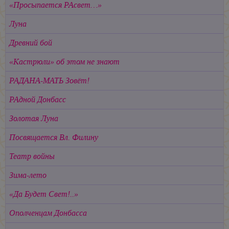
«Просыпается РАсвет…»
Луна
Древний бой
«Кастрюли» об этом не знают
РАДАНА-МАТЬ Зовёт!
РАдной Донбасс
Золотая Луна
Посвящается Вл. Филину
Театр войны
Зима-лето
«Да Будет Свет!..»
Ополченцам Донбасса