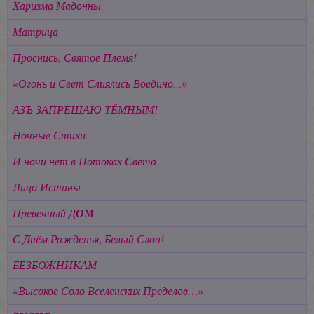
Харизма Мадонны
Матрица
Проснись, Святое Племя!
«Огонь и Свет Слиялись Воедино...»
АЗЪ ЗАПРЕЩАЮ ТЁМНЫМ!
Ночные Стихи
И ночи нет в Потоках Света…
Лицо Истины
Превечный Д
ОМ
С Днём Ражденья, Белый Слон!
БЕЗБОЖНИКАМ
«Высокое Соло Вселенских Пределов…»