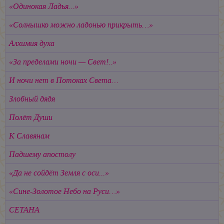
«Одинокая Ладья...»
«Солнышко можно ладонью прикрыть…»
Алхимия духа
«За пределами ночи — Свет!..»
И ночи нет в Потоках Света…
Злобный дядя
Полёт Души
К Славянам
Падшему апостолу
«Да не сойдёт Земля с оси...»
«Сине-Золотое Небо на Руси…»
СЕТАНА