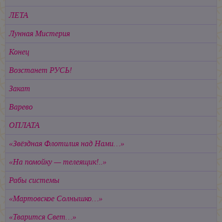
ЛЕТА
Лунная Мистерия
Конец
Возстанет РУСЬ!
Закат
Варево
ОПЛАТА
«Звёздная Флотилия над Нами…»
«На помойку — телеящик!..»
Рабы системы
«Мартовское Солнышко…»
«Тварится Свет…»