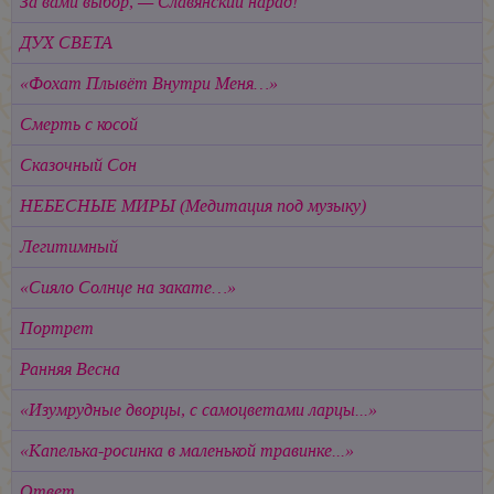
За вами выбор, — Славянский нарад!
ДУХ СВЕТА
«Фохат Плывёт Внутри Меня…»
Смерть с косой
Сказочный Сон
НЕБЕСНЫЕ МИРЫ
(Медитация под музыку)
Легитимный
«Сияло Солнце на закате…»
Портрет
Ранняя Весна
«Изумрудные дворцы, с самоцветами ларцы...»
«Капелька-росинка в маленькой травинке...»
Ответ