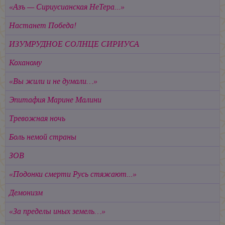
«Азъ — Сириусианская НеТера...»
Настанет Победа!
ИЗУМРУДНОЕ СОЛНЦЕ СИРИУСА
Коханому
«Вы жили и не думали…»
Эпитафия Марине Малини
Тревожная ночь
Боль немой страны
ЗОВ
«Подонки смерти Русь стяжают...»
Демонизм
«За пределы иных земель…»