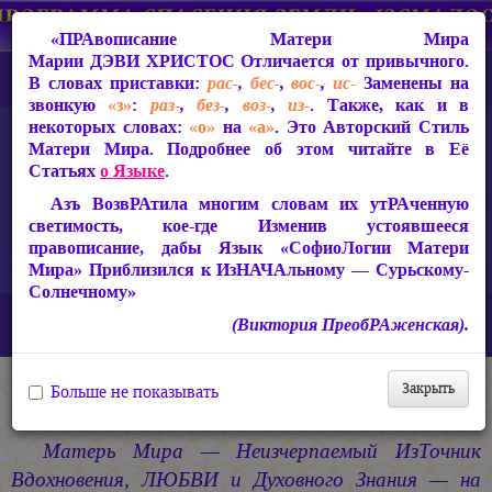
«ПРАвописание Матери Мира
Марии ДЭВИ ХРИСТОС
Отличается от привычного.
В словах приставки:
рас-
,
бес-
,
вос-
,
ис-
Заменены на
звонкую
«з»
:
раз-
,
без-
,
воз-
,
из-
. Также, как и в
некоторых словах:
«о»
на
«а»
. Это Авторский Стиль
Матери Мира. Подробнее об этом читайте в Её
Статьях
о Языке
.
Азъ ВозвРАтила многим словам их утРАченную
светимость, кое-где Изменив устоявшееся
правописание, дабы Язык «СофиоЛогии Матери
Мира» Приблизился к ИзНАЧАльному — Сурьскому-
Солнечному»
Главная
СакРАльная Поэзия Матери Мира
(Виктория ПреобРАженская).
Царствие Софии (2010-2026)
Закрыть
Больше не показывать
Царствие Софии (2010-2026)
Матерь Мира — Неизчерпаемый ИзТочник
Вдохновения, ЛЮБВИ и Духовного Знания — на