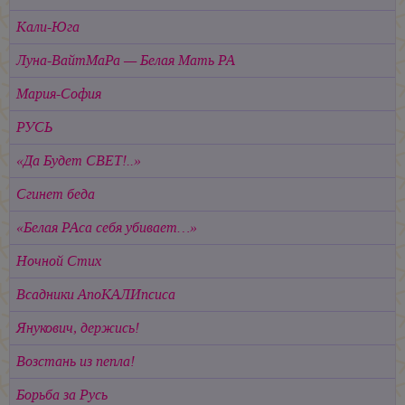
Кали-Юга
Луна-ВайтМаРа — Белая Мать РА
Мария-София
РУСЬ
«Да Будет СВЕТ!..»
Сгинет беда
«Белая РАса себя убивает…»
Ночной Стих
Всадники АпоКАЛИпсиса
Янукович, держись!
Возстань из пепла!
Борьба за Русь