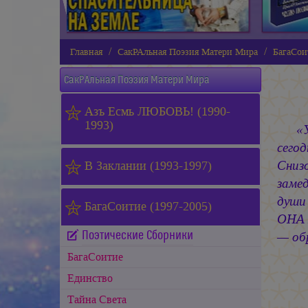
Главная
СакРАльная Поэзия Матери Мира
БагаСои
СакРАльная Поэзия Матери Мира
Азъ Есмь ЛЮБОВЬ! (1990-
1993)
«
сего
Сниз
В Заклании (1993-1997)
заме
души
БагаСоитие (1997-2005)
ОНА 
Поэтические Сборники
— об
БагаСоитие
Единство
Тайна Света