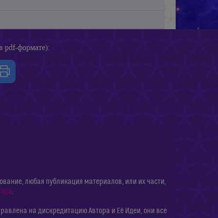
в pdf-формате):
ание, любая публикация материалов, или их части,
тора
.
равлена на дискредитацию Автора и Её Идеи, они все