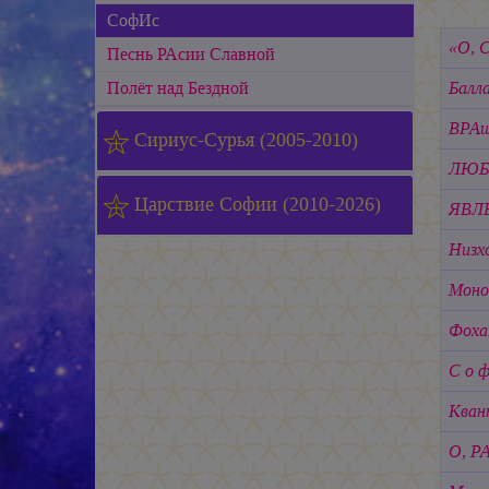
СофИс
«О, С
Песнь РАсии Славной
Полёт над Бездной
Балл
ВРАщ
Сириус-Сурья (2005-2010)
ЛЮБ
Царствие Софии (2010-2026)
ЯВЛ
Низх
Моно
Фоха
С о ф
Кван
О, Р