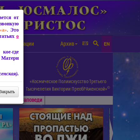
ется от
звонкую
«а»
. Это
Статьях
о
а от чипизации
Архив
EN
кое-где
 Матери
енская).
а.
«Космическое Полиискусство Третьего
©
и др.
Тысячелетия
Виктории ПреобРАженской»
Закрыть
Основные
Заповеди
►