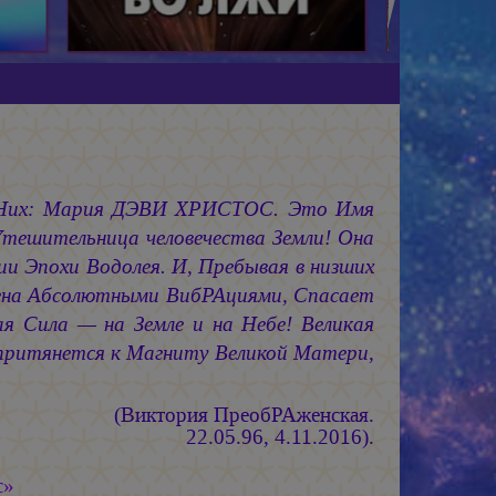
Них:
Мария ДЭВИ ХРИСТОС.
Это Имя
Утешительница человечества Земли! Она
ии
Эпохи Водолея. И, Пребывая в низших
нена Абсолютными ВибРАциями, Спасает
я Сила — на Земле и на Небе! Великая
 притянется к Магниту Великой Матери,
(Виктория ПреобРАженская.
22.05.96, 4.11.2016).
с»