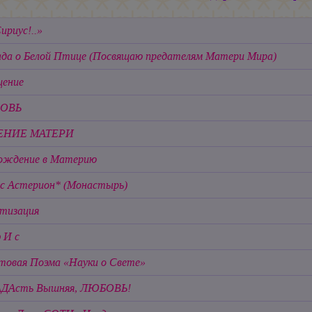
ириус!..»
ада о Белой Птице
(Посвящаю предателям Матери Мира)
ение
ОВЬ
ЕНИЕ МАТЕРИ
ождение в Материю
с Астерион* (Монастырь)
тизация
 И с
товая Поэма «Науки о Свете»
АДАсть Вышняя, ЛЮБОВЬ!