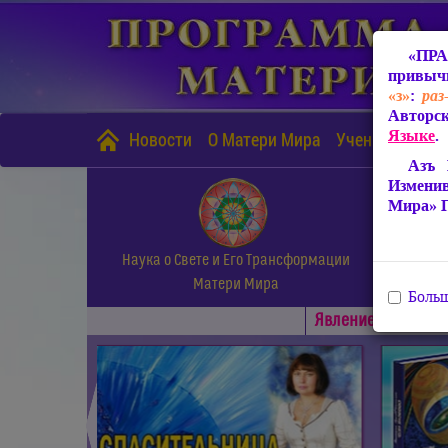
«ПРА
привычн
«з»
:
раз
Авторск
Языке
.
Новости
О Матери Мира
Учение Матери
Азъ 
Измени
Мира» 
Наука о Свете и Его Трансформации
Матери Мира
Больш
Явлениe Матери М
◄