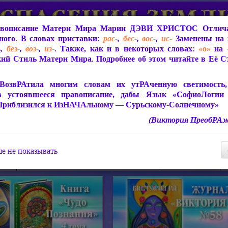
вописание Матери Мира
Марии ДЭВИ ХРИСТОС
Отлича
ого. В словах приставки:
рас-
,
бес-
,
вос-
,
ис-
Заменены на 
-
,
без-
,
воз-
,
из-
. Также, как и в некоторых словах:
«о»
на
ий Стиль Матери Мира. Подробнее об этом читайте в Её 
 Мира
О ПрогРАмме «ЮСМАЛОС»
Библиотека
Защит
ВозвРАтила многим словам их утРАченную светимость, 
в устоявшееся правописание, дабы Язык «СофиоЛогии
Приблизился к ИзНАЧАльному — Сурьскому-Солнечному»
(Виктория ПреобРАж
СофиоЛогия Матери Мира
Живое Слово Матери Мир
Статьи, Книги, Видео, Аудио 
е не показывать
ира
Пророчества о Явлении Матери Мира
Молитва Света