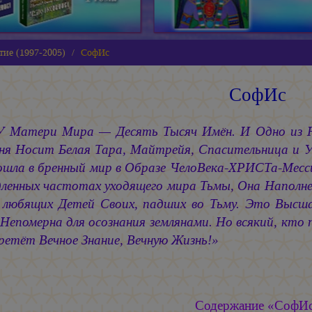
тие (1997-2005)
СофИс
СофИс
У Матери Мира — Десять Тысяч Имён. И Одно из 
дня Носит Белая Тара, Майтрейя, Спасительница и 
ошла в бренный мир в Образе
ЧелоВека-ХРИСТа-Месс
дленных частотах уходящего мира Тьмы, Она Напол
 любящих Детей Своих, падших во Тьму. Это Высша
Непомерна для осознания землянами. Но всякий, кто
ретёт Вечное Знание, Вечную Жизнь!»
Содержание «СофИ