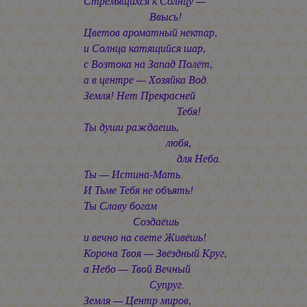
Стремящихся к Солнцу —
Ввысь!
Цветов ароматный нектар,
и Солнца катящийся шар,
с Возтока на Запад Полёт,
а в центре — Хозяйка Вод.
Земля! Нет Прекрасней
Тебя!
Ты души раждаешь,
любя,
для Неба.
Ты — Истина-Мать.
И Тьме Тебя не объять!
Ты Славу богам
Создаёшь
и вечно на свете Живёшь!
Корона Твоя — Звёздный Круг,
а Небо — Твой Вечный
Супруг.
Земля — Центр миров,