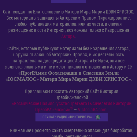
Сайт создан по Благословению Матери Мира Марии ДЭВИ ХРИСТОС.
Все материалы защищены Авторским Правом. Тиражирование,
любая публикация материалов, или их части, включая
размещение в сети Интернет, возможны только с Разрешения
Автора
.
Сайты, которые публикуют материалы без Разрешения Автора,
нарушают закон об Авторских Правах, и их деятельность
направлена на дискредитацию Автора и Её Идеи, они все
являются ложными и не имеют никакого отношения к Автору и Её
«ПрогРАмме Фохатизации и Спасения Земли
«ЮСМАЛОС» Матери Мира Марии ДЭВИ ХРИСТОС»
.
Приглашаем посетить Авторский Сайт Виктории
ПреобРАженской
«Космическое Полиискусство Третьего Тысячелетия Виктории
©
ПреобРАженской»
—
VictoriaRA.com
СЛУШАТЬ РАДИО «ВИКТОРИЯ РА»
Внимание! Просмотр Сайта смертельно опасен для биороботов,
зомби, рептилоидов!