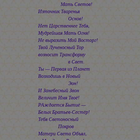
Мать Светов!
Източник Тваренья
Основ!
Нет Царственнее Тебя,
Мудрейшая Мать Огня!
Не выразить Мой Восторг!
Твой Лученосный Тор
возносит Трансформу
в Свет.
Ты — Первая из Планет
Возходишь в Новый
Эон!
И Занебесный Звон
Величит Имя Твоё!
РАждается Бытиё —
Белых Братьев-Сестёр!
Тебя Светоносный
Покров
Матери Света Объял,