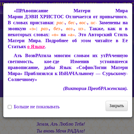
«ПРАвописание Матери Мира
Марии ДЭВИ ХРИСТОС
Отличается от привычного.
В словах приставки:
рас-
,
бес-
,
вос-
,
ис-
Заменены на
звонкую
«з»
:
раз-
,
без-
,
воз-
,
из-
. Также, как и в
некоторых словах:
«о»
на
«а»
. Это Авторский Стиль
Матери Мира. Подробнее об этом читайте в Её
Статьях
о Языке
.
Азъ ВозвРАтила многим словам их утРАченную
светимость, кое-где Изменив устоявшееся
правописание, дабы Язык «СофиоЛогии Матери
Мира» Приблизился к ИзНАЧАльному — Сурьскому-
Солнечному»
Главная
СакРАльная Поэзия Матери Мира
(Виктория ПреобРАженская).
БагаСоитие (1997-2005)
Полёт над Бездной
Гимн Земле
Закрыть
Больше не показывать
Гимн Земле
Земля, Азъ Люблю Тебя!
Ты вновь Меня РАДАла!