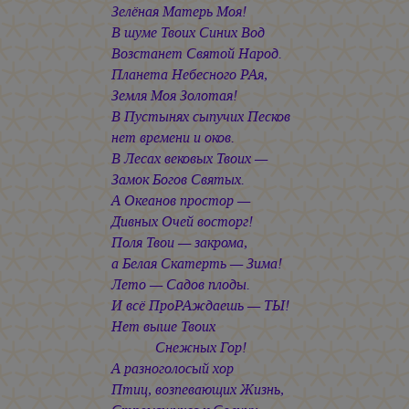
Зелёная Матерь Моя!
В шуме Твоих Синих Вод
Возстанет Святой Народ.
Планета Небесного РАя,
Земля Моя Золотая!
В Пустынях сыпучих Песков
нет времени и оков.
В Лесах вековых Твоих —
Замок Богов Святых.
А Океанов простор —
Дивных Очей восторг!
Поля Твои — закрома,
а Белая Скатерть — Зима!
Лето — Садов плоды.
И всё ПроРАждаешь — ТЫ!
Нет выше Твоих
Снежных Гор!
А разноголосый хор
Птиц, возпевающих Жизнь,