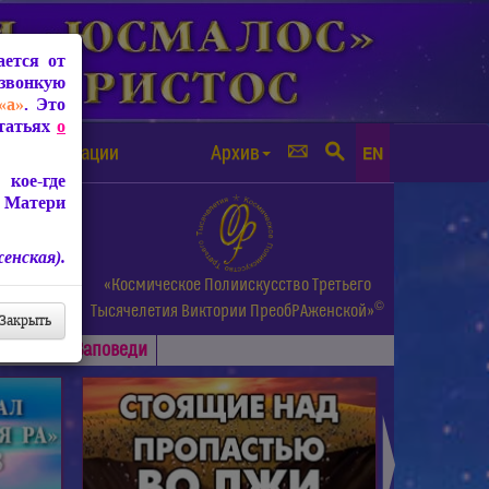
ется от
звонкую
«а»
. Это
Статьях
о
а от чипизации
Архив
EN
кое-где
 Матери
енская).
а.
«Космическое Полиискусство Третьего
©
и др.
Тысячелетия
Виктории ПреобРАженской»
Закрыть
Основные
Заповеди
►