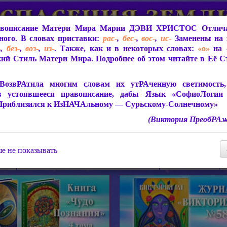
вописание Матери Мира
Марии ДЭВИ ХРИСТОС
Отлича
ого. В словах приставки:
рас-
,
бес-
,
вос-
,
ис-
Заменены на 
-
,
без-
,
воз-
,
из-
. Также, как и в некоторых словах:
«о»
на
ий Стиль Матери Мира. Подробнее об этом читайте в Её 
 Мира
О ПрогРАмме «ЮСМАЛОС»
Библиотека
Защит
ВозвРАтила многим словам их утРАченную светимость, 
в устоявшееся правописание, дабы Язык «СофиоЛогии
Приблизился к ИзНАЧАльному — Сурьскому-Солнечному»
(Виктория ПреобРАж
СофиоЛогия Матери Мира
Живое Слово Матери Мир
Статьи, Книги, Видео, Аудио 
е не показывать
ира
Пророчества о Явлении Матери Мира
Молитва Света