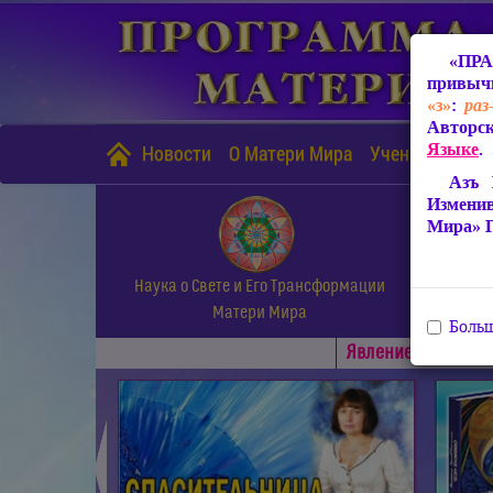
«ПРА
привычн
«з»
:
раз
Авторск
Языке
.
Новости
О Матери Мира
Учение Матери
Азъ 
Измени
Мира» 
Наука о Свете и Его Трансформации
Матери Мира
Больш
Явлениe Матери М
◄