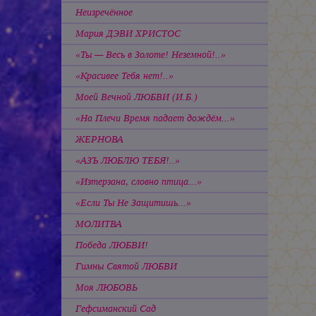
Неизречённое
Мария ДЭВИ ХРИСТОС
«Ты — Весь в Золоте! Неземной!..»
«Красивее Тебя нет!..»
Моей Вечной ЛЮБВИ (И.Б.)
«На Плечи Время падает дождём...»
ЖЕРНОВА
«АЗЪ ЛЮБЛЮ ТЕБЯ!..»
«Изтерзана, словно птица...»
«Если Ты Не Защитишь...»
МОЛИТВА
Победа ЛЮБВИ!
Гимны Святой ЛЮБВИ
Моя ЛЮБОВЬ
Гефсиманский Сад