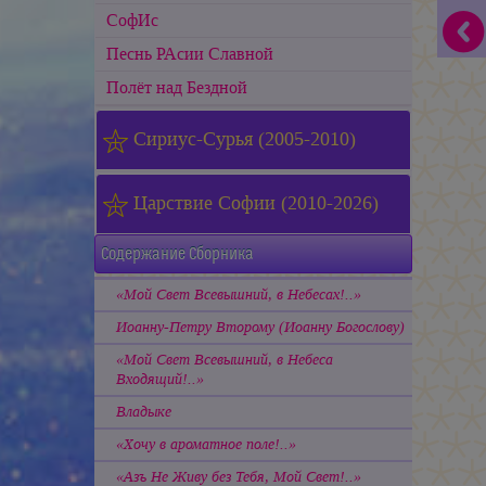
СофИс
Песнь РАсии Славной
Полёт над Бездной
Сириус-Сурья (2005-2010)
Царствие Софии (2010-2026)
Содержание Сборника
«Мой Свет Всевышний, в Небесах!..»
Иоанну-Петру Второму (Иоанну Богослову)
«Мой Свет Всевышний, в Небеса
Входящий!..»
Владыке
«Хочу в ароматное поле!..»
«Азъ Не Живу без Тебя, Мой Свет!..»