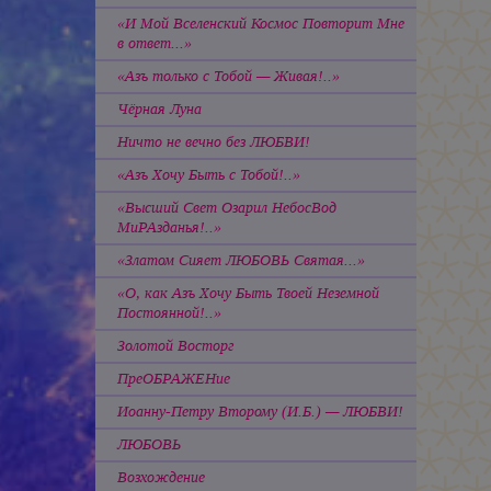
«И Мой Вселенский Космос Повторит Мне
в ответ...»
«Азъ только с Тобой — Живая!..»
Чёрная Луна
Ничто не вечно без ЛЮБВИ!
«Азъ Хочу Быть с Тобой!..»
«Высший Свет Озарил НебосВод
МиРАзданья!..»
«Златом Сияет ЛЮБОВЬ Святая...»
«О, как Азъ Хочу Быть Твоей Неземной
Постоянной!..»
Золотой Восторг
ПреОБРАЖЕНие
Иоанну-Петру Второму (И.Б.) — ЛЮБВИ!
ЛЮБОВЬ
Возхождение