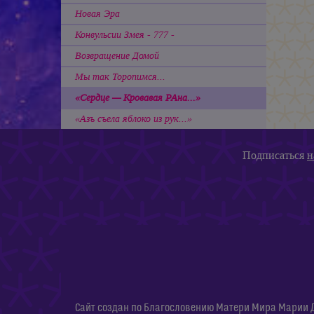
Новая Эра
Конвульсии Змея - 777 -
Возвращение Домой
Мы так Торопимся...
«Сердце — Кровавая РАна...»
«Азъ съела яблоко из рук...»
Подписаться
н
Сайт создан по Благословению Матери Мира Марии 