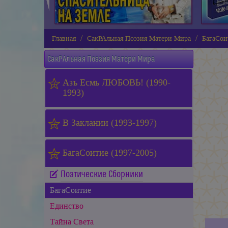
Главная
СакРАльная Поэзия Матери Мира
БагаСои
СакРАльная Поэзия Матери Мира
Азъ Есмь ЛЮБОВЬ! (1990-
1993)
В Заклании (1993-1997)
БагаСоитие (1997-2005)
Поэтические Сборники
БагаСоитие
Единство
Тайна Света