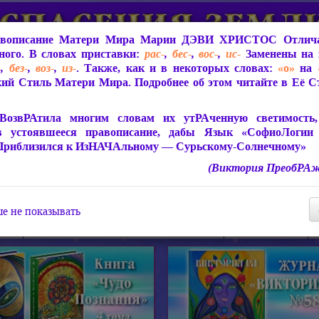
вописание Матери Мира
Марии ДЭВИ ХРИСТОС
Отлича
ого. В словах приставки:
рас-
,
бес-
,
вос-
,
ис-
Заменены на 
-
,
без-
,
воз-
,
из-
. Также, как и в некоторых словах:
«о»
на
ий Стиль Матери Мира. Подробнее об этом читайте в Её 
 Мира
О ПрогРАмме «ЮСМАЛОС»
Библиотека
Защит
ВозвРАтила многим словам их утРАченную светимость, 
в устоявшееся правописание, дабы Язык «СофиоЛогии
Приблизился к ИзНАЧАльному — Сурьскому-Солнечному»
(Виктория ПреобРАж
СофиоЛогия Матери Мира
Живое Слово Матери Мир
Статьи, Книги, Видео, Аудио 
е не показывать
ира
Пророчества о Явлении Матери Мира
Молитва Света