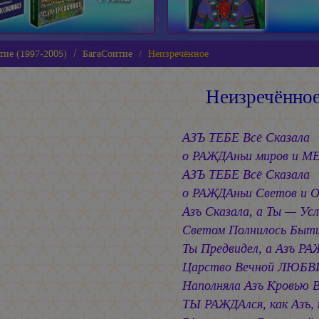
тие (1997-2005)
БагаСоитие
Неизречённое
Неизречённо
АЗЪ ТЕБЕ Всё Сказала
о РАЖДАньи миров и М
АЗЪ ТЕБЕ Всё Сказала
о РАЖДАньи Светов и О
Азъ Сказала, а Ты — Ус
Светом Полнилось Быти
Ты Предвидел, а Азъ Р
Царство Вечной ЛЮБВ
Наполняла Азъ Кровью 
ТЫ РАЖДАлся, как Азъ, 