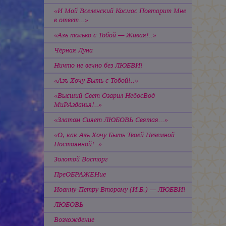
«И Мой Вселенский Космос Повторит Мне
в ответ...»
«Азъ только с Тобой — Живая!..»
Чёрная Луна
Ничто не вечно без ЛЮБВИ!
«Азъ Хочу Быть с Тобой!..»
«Высший Свет Озарил НебосВод
МиРАзданья!..»
«Златом Сияет ЛЮБОВЬ Святая...»
«О, как Азъ Хочу Быть Твоей Неземной
Постоянной!..»
Золотой Восторг
ПреОБРАЖЕНие
Иоанну-Петру Второму (И.Б.) — ЛЮБВИ!
ЛЮБОВЬ
Возхождение