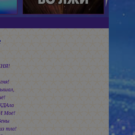
е
ЕНЯ!
гня!
лышал,
ё!
АЖДАла
И Моё!
Вены
из тла!