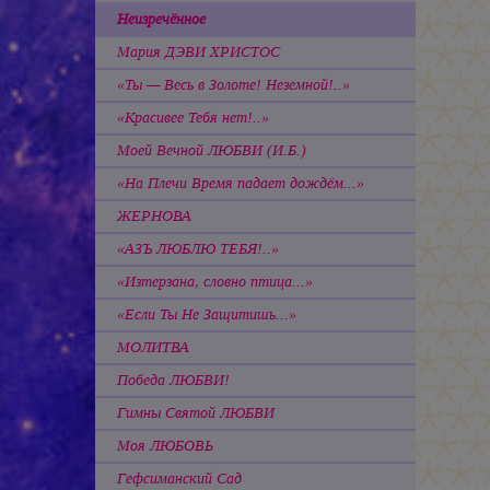
Неизречённое
Мария ДЭВИ ХРИСТОС
«Ты — Весь в Золоте! Неземной!..»
«Красивее Тебя нет!..»
Моей Вечной ЛЮБВИ (И.Б.)
«На Плечи Время падает дождём...»
ЖЕРНОВА
«АЗЪ ЛЮБЛЮ ТЕБЯ!..»
«Изтерзана, словно птица...»
«Если Ты Не Защитишь...»
МОЛИТВА
Победа ЛЮБВИ!
Гимны Святой ЛЮБВИ
Моя ЛЮБОВЬ
Гефсиманский Сад