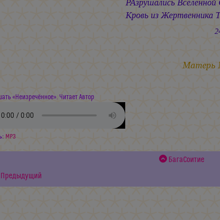
РАзрушались Вселенной
Кровь из Жертвенника Те
24.05.
Матерь
ать «Неизречённое». Читает Автор
ь:
MP3
БагаСоитие
Предыдущий