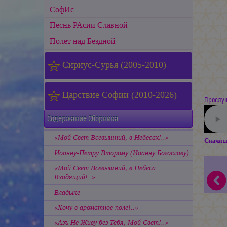
СофИс
Песнь РАсии Славной
Полёт над Бездной
Сириус-Сурья (2005-2010)
Царствие Софии (2010-2026)
Прослуш
Содержание Сборника
«Мой Свет Всевышний, в Небесах!..»
Скачат
Иоанну-Петру Второму (Иоанну Богослову)
«Мой Свет Всевышний, в Небеса
Входящий!..»
Владыке
«Хочу в ароматное поле!..»
«Азъ Не Живу без Тебя, Мой Свет!..»