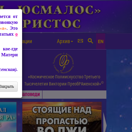
ется от
звонкую
«а»
. Это
Статьях
о
а от чипизации
Архив
EN
кое-где
 Матери
енская).
а.
«Космическое Полиискусство Третьего
©
и др.
Тысячелетия
Виктории ПреобРАженской»
Закрыть
Основные
Заповеди
►