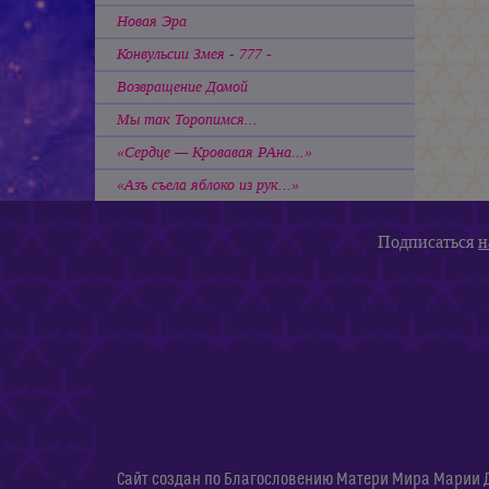
Новая Эра
Конвульсии Змея - 777 -
Возвращение Домой
Мы так Торопимся...
«Сердце — Кровавая РАна...»
«Азъ съела яблоко из рук...»
Подписаться
н
Сайт создан по Благословению Матери Мира Марии 