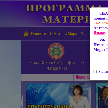
«ПРА
привычн
«з»
:
раз
Авторск
Языке
.
Новости
О Матери Мира
Учение Матери
Азъ 
Измени
Мира» 
Наука о Свете и Его Трансформации
Матери Мира
Больш
Явлениe Матери М
◄