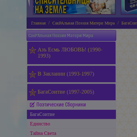
Главная
СакРАльная Поэзия Матери Мира
БагаСои
СакРАльная Поэзия Матери Мира
Азъ Есмь ЛЮБОВЬ! (1990-
1993)
В Заклании (1993-1997)
БагаСоитие (1997-2005)
Поэтические Сборники
БагаСоитие
Единство
Тайна Света