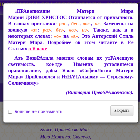
«ПРАвописание Матери Мира
Марии ДЭВИ ХРИСТОС
Отличается от привычного.
В словах приставки:
рас-
,
бес-
,
вос-
,
ис-
Заменены на
звонкую
«з»
:
раз-
,
без-
,
воз-
,
из-
. Также, как и в
некоторых словах:
«о»
на
«а»
. Это Авторский Стиль
Матери Мира. Подробнее об этом читайте в Её
Статьях
о Языке
.
Азъ ВозвРАтила многим словам их утРАченную
светимость, кое-где Изменив устоявшееся
правописание, дабы Язык «СофиоЛогии Матери
Мира» Приблизился к ИзНАЧАльному — Сурьскому-
Солнечному»
Главная
СакРАльная Поэзия Матери Мира
(Виктория ПреобРАженская).
БагаСоитие (1997-2005)
БагаСоитие
МОЛИТВА
Закрыть
Больше не показывать
МОЛИТВА
Боже, Приведи ко Мне:
Мою Нежную, Святую,