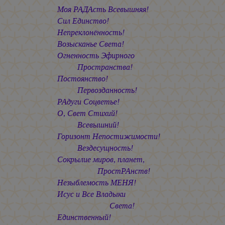
Моя РАДАсть Всевышняя!
Сил Единство!
Непреклонённость!
Возысканье Света!
Огненность Эфирного
Пространства!
Постоянство!
Первозданность!
РАдуги Соцветье!
О, Свет Стихий!
Всевышний!
Горизонт Непостижимости!
Вездесущность!
Сокрылие миров, планет,
ПростРАнств!
Незыблемость МЕНЯ!
Исус и Все Владыки
Света!
Единственный!