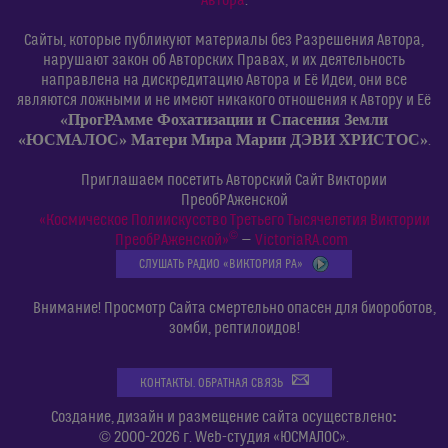
Автора
.
Сайты, которые публикуют материалы без Разрешения Автора,
нарушают закон об Авторских Правах, и их деятельность
направлена на дискредитацию Автора и Её Идеи, они все
являются ложными и не имеют никакого отношения к Автору и Её
«ПрогРАмме Фохатизации и Спасения Земли
«ЮСМАЛОС» Матери Мира Марии ДЭВИ ХРИСТОС»
.
Приглашаем посетить Авторский Сайт Виктории
ПреобРАженской
«Космическое Полиискусство Третьего Тысячелетия Виктории
©
ПреобРАженской»
—
VictoriaRA.com
СЛУШАТЬ РАДИО «ВИКТОРИЯ РА»
Внимание! Просмотр Сайта смертельно опасен для биороботов,
зомби, рептилоидов!
КОНТАКТЫ. ОБРАТНАЯ СВЯЗЬ
:
Создание, дизайн и размещение сайта осуществлено
© 2000-2026 г. Web-студия «ЮСМАЛОС».