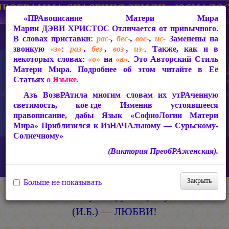
«ПРАвописание Матери Мира
Марии ДЭВИ ХРИСТОС
Отличается от привычного.
В словах приставки:
рас-
,
бес-
,
вос-
,
ис-
Заменены на
звонкую
«з»
:
раз-
,
без-
,
воз-
,
из-
. Также, как и в
некоторых словах:
«о»
на
«а»
. Это Авторский Стиль
Матери Мира. Подробнее об этом читайте в Её
Статьях
о Языке
.
Азъ ВозвРАтила многим словам их утРАченную
светимость, кое-где Изменив устоявшееся
правописание, дабы Язык «СофиоЛогии Матери
Мира» Приблизился к ИзНАЧАльному — Сурьскому-
Солнечному»
Главная
СакРАльная Поэзия Матери Мира
(Виктория ПреобРАженская).
БагаСоитие (1997-2005)
БагаСоитие
Иоанну-Петру Второму (И.Б.) — ЛЮБВИ!
Закрыть
Больше не показывать
Иоанну-Петру Второму
(И.Б.) — ЛЮБВИ!