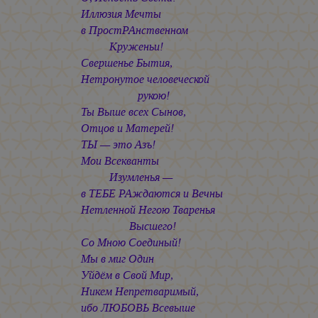
Иллюзия Мечты
в ПростРАнственном
Круженьи!
Свершенье Бытия,
Нетронутое человеческой
рукою!
Ты Выше всех Сынов,
Отцов и Матерей!
ТЫ — это Азъ!
Мои Всекванты
Изумленья —
в ТЕБЕ РАждаются и Вечны
Нетленной Негою Тваренья
Высшего!
Со Мною Соединый!
Мы в миг Один
Уйдём в Свой Мир,
Никем Непретваримый,
ибо ЛЮБОВЬ Всевыше