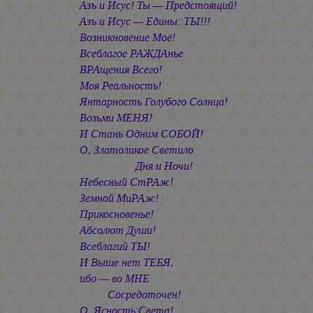
Азъ и Исус! Ты — Предстоящий!
Азъ и Исус — Едины: ТЫ!!!
Возникновение Моё!
Всеблагое РАЖДАнье
ВРАщения Всего!
Моя Реальность!
Янтарность Голубого Солнца!
Возьми МЕНЯ!
И Стань Одним СОБОЙ!
О, Златоликое Светило
Дня и Ночи!
Небесный СтРАж!
Земной МиРАж!
Прикосновенье!
Абсолют Души!
Всеблагий ТЫ!
И Выше нет ТЕБЯ,
ибо — во МНЕ
Сосредоточен!
О, Ясность Света!