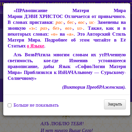
«ПРАвописание Матери Мира
Марии ДЭВИ ХРИСТОС
Отличается от привычного.
В словах приставки:
рас-
,
бес-
,
вос-
,
ис-
Заменены на
звонкую
«з»
:
раз-
,
без-
,
воз-
,
из-
. Также, как и в
некоторых словах:
«о»
на
«а»
. Это Авторский Стиль
Матери Мира. Подробнее об этом читайте в Её
Статьях
о Языке
.
Азъ ВозвРАтила многим словам их утРАченную
светимость, кое-где Изменив устоявшееся
правописание, дабы Язык «СофиоЛогии Матери
Мира» Приблизился к ИзНАЧАльному — Сурьскому-
Солнечному»
Главная
СакРАльная Поэзия Матери Мира
(Виктория ПреобРАженская).
БагаСоитие (1997-2005)
БагаСоитие
«АЗЪ ЛЮБЛЮ ТЕБЯ!..»
Закрыть
Больше не показывать
АЗЪ ЛЮБЛЮ ТЕБЯ!
И нет ничего Выше Сего!