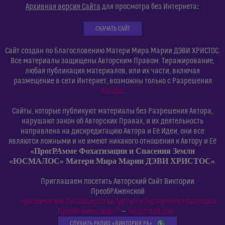
:
Архивная версия Сайта
для просмотра без Интернета
СКАЧАТЬ САЙТ
Сайт создан по Благословению Матери Мира Марии ДЭВИ ХРИСТОС.
Все материалы защищены Авторским Правом. Тиражирование,
любая публикация материалов, или их части, включая
размещение в сети Интернет, возможны только с Разрешения
Автора
.
Сайты, которые публикуют материалы без Разрешения Автора,
нарушают закон об Авторских Правах, и их деятельность
направлена на дискредитацию Автора и Её Идеи, они все
являются ложными и не имеют никакого отношения к Автору и Её
«ПрогРАмме Фохатизации и Спасения Земли
«ЮСМАЛОС» Матери Мира Марии ДЭВИ ХРИСТОС»
.
Приглашаем посетить Авторский Сайт Виктории
ПреобРАженской
«Космическое Полиискусство Третьего Тысячелетия Виктории
©
ПреобРАженской»
—
VictoriaRA.com
СЛУШАТЬ РАДИО «ВИКТОРИЯ РА»