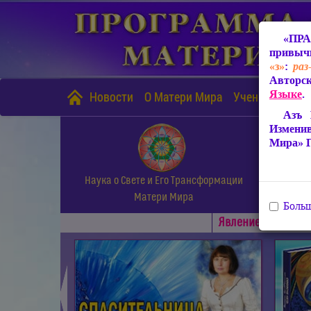
«ПРА
привычн
«з»
:
раз
Авторск
Языке
.
Новости
О Матери Мира
Учение Матери
Азъ 
Измени
Мира» 
Наука о Свете и Его Трансформации
Матери Мира
Больш
Явлениe Матери М
◄