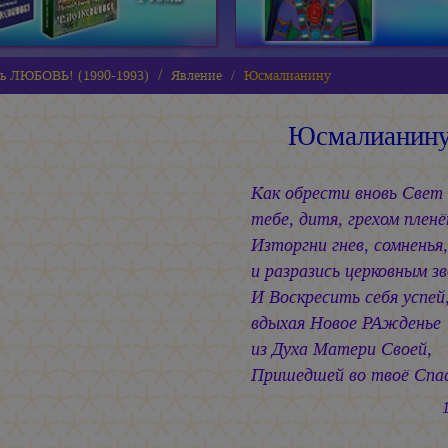
ь ЛЮБОВЬ! (1990-1993)
Явление
Юсмалианину
Юсмалианин
Как обрести вновь Свет 
тебе, дитя, грехом плен
Изторгни гнев, сомненья
и разразись церковным з
И Воскресить себя успей
вдыхая Новое РАжденье
из Духа Матери Своей,
Пришедшей во твоё Спас
17.03.