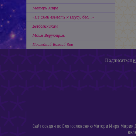
Матерь Мира
«Не смей взывать к Исусу, бес!..»
Безбожникам
Моим Верующим!
Последний Божий Зов
Подписаться
н
Сайт создан по Благословению Матери Мира Марии 
вкл