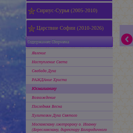
Сириус-Сурья (2005-2010)
Царствие Софии (2010-2026)
Содержание Сборника
Явление
Наступление Света
Свабада Духа
РАЖДАние Христа
Юсмалианину
Возхождение
Последняя Весна
Хулителям Духа Святого
Московскому лжепророку о. Иоанну
(Береславскому, директору Богородичного