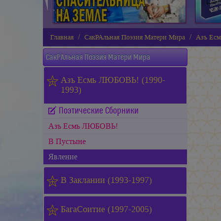
Главная
СакРАльная Поэзия Матери Мира
Азъ Есм
СакРАльная Поэзия Матери Мира
Азъ Есмь ЛЮБОВЬ! (1990-
1993)
Поэтические Сборники
Азъ Есмь ЛЮБОВЬ!
В Пустыне
Явление
В Заклании (1993-1997)
БагаСоитие (1997-2005)