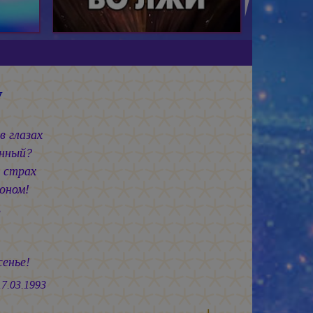
у
в глазах
ённый?
, страх
воном!
,
енье!
1993