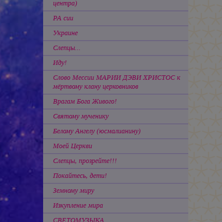
центра)
РА сии
Украине
Слепцы...
Иду!
Слово Мессии МАРИИ ДЭВИ ХРИСТОС к
мёртвому клану церковников
Врагам Бога Живого!
Святому мученику
Белому Ангелу (юсмалианину)
Моей Церкви
Слепцы, прозрейте!!!
Покайтесь, дети!
Земному миру
Изкупление мира
СВЕТОМУЗЫКА