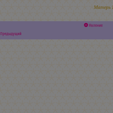
Матерь
Явление
Предыдущий