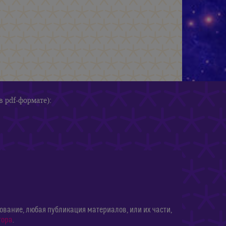
в pdf-формате):
ание, любая публикация материалов, или их части,
тора
.