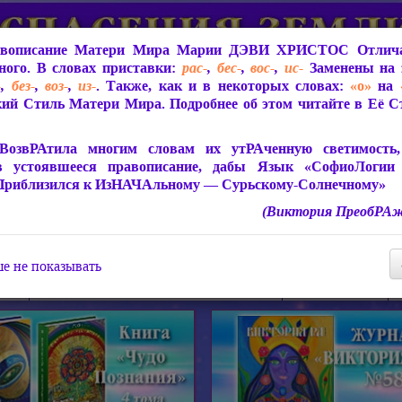
вописание Матери Мира
Марии ДЭВИ ХРИСТОС
Отлича
ого. В словах приставки:
рас-
,
бес-
,
вос-
,
ис-
Заменены на 
-
,
без-
,
воз-
,
из-
. Также, как и в некоторых словах:
«о»
на
ий Стиль Матери Мира. Подробнее об этом читайте в Её 
 Мира
О ПрогРАмме «ЮСМАЛОС»
Библиотека
Защит
ВозвРАтила многим словам их утРАченную светимость, 
в устоявшееся правописание, дабы Язык «СофиоЛогии
Приблизился к ИзНАЧАльному — Сурьскому-Солнечному»
(Виктория ПреобРАж
СофиоЛогия Матери Мира
Живое Слово Матери Мир
Статьи, Книги, Видео, Аудио 
е не показывать
ира
Пророчества о Явлении Матери Мира
Молитва Света