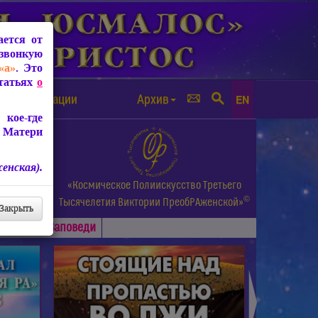
ется от
звонкую
«а»
. Это
Статьях
о
а от чипизации
Архив
EN
кое-где
 Матери
енская).
а.
«Космическое Полиискусство Третьего
©
и др.
Тысячелетия
Виктории ПреобРАженской»
Закрыть
Основные
Заповеди
►