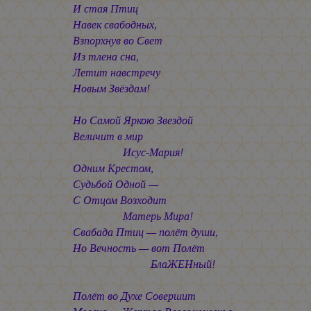
И стая Птиц
Навек свабодных,
Взпорхнув во Свет
Из тлена сна,
Летит навстречу
Новым Звёздам!
Но Самой Яркою Звездой
Величит в мир
Исус-Мария!
Одним Крестом,
Судьбой Одной —
С Отцом Возходит
Матерь Мира!
Свабада Птиц — полёт души,
Но Вечность — вот Полёт
БлаЖЕНный!
Полёт во Духе Совершит