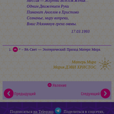
Мессия — Жертва Всесожженья...
Одним Движением Руки
Поманит Ангелов в Христово
Сознанье, миру вопреки,
Вмиг РАзомкнув греха оковы.
17.03.1993
* – РА-Свет — Эзотерический Приход Матери Мира.
Матерь Мира
Мария ДЭВИ ХРИСТОС
Явление
Предыдущий
Следующий
Подписаться
на Telegram
Поделиться в соцсетях,