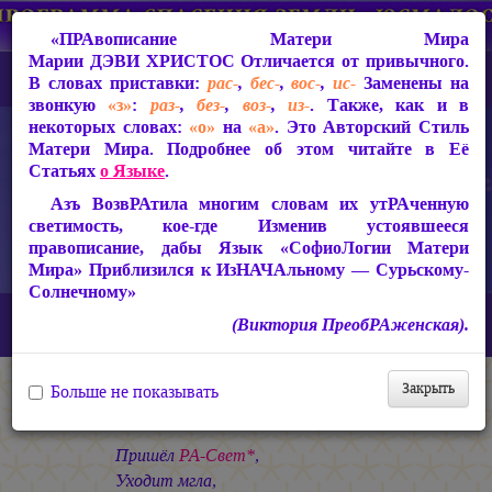
«ПРАвописание Матери Мира
Марии ДЭВИ ХРИСТОС
Отличается от привычного.
В словах приставки:
рас-
,
бес-
,
вос-
,
ис-
Заменены на
звонкую
«з»
:
раз-
,
без-
,
воз-
,
из-
. Также, как и в
некоторых словах:
«о»
на
«а»
. Это Авторский Стиль
Матери Мира. Подробнее об этом читайте в Её
Статьях
о Языке
.
Азъ ВозвРАтила многим словам их утРАченную
светимость, кое-где Изменив устоявшееся
правописание, дабы Язык «СофиоЛогии Матери
Мира» Приблизился к ИзНАЧАльному — Сурьскому-
Солнечному»
Главная
СакРАльная Поэзия Матери Мира
(Виктория ПреобРАженская).
Азъ Есмь ЛЮБОВЬ! (1990-1993)
Явление
Свабада Духа
Закрыть
Больше не показывать
Свобода Духа
Пришёл
РА-Свет*
,
Уходит мгла,