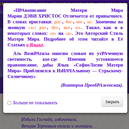
«ПРАвописание Матери Мира
Марии ДЭВИ ХРИСТОС
Отличается от привычного.
В словах приставки:
рас-
,
бес-
,
вос-
,
ис-
Заменены на
звонкую
«з»
:
раз-
,
без-
,
воз-
,
из-
. Также, как и в
некоторых словах:
«о»
на
«а»
. Это Авторский Стиль
Матери Мира. Подробнее об этом читайте в Её
Статьях
о Языке
.
Азъ ВозвРАтила многим словам их утРАченную
светимость, кое-где Изменив устоявшееся
правописание, дабы Язык «СофиоЛогии Матери
Мира» Приблизился к ИзНАЧАльному — Сурьскому-
Солнечному»
Главная
СакРАльная Поэзия Матери Мира
(Виктория ПреобРАженская).
Азъ Есмь ЛЮБОВЬ! (1990-1993)
Явление
Слепцы...
Закрыть
Больше не показывать
Слепцы...
Избили Господа, избичевали,
Венцом Терновым оплели и оплевали...