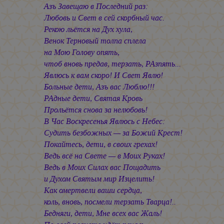
Азъ Завещаю в Последний раз:
Любовь и Свет в сей скорбный час.
Рекою льётся на Дух хула,
Венок Терновый толпа сплела
на Мою Голову опять,
чтоб вновь предав, терзать, РАзпять...
Явлюсь к вам скоро! И Свет Явлю!
Больные дети, Азъ вас Люблю!!!
РАдные дети, Святая Кровь
Прольётся снова за нелюбовь!
В Час Воскресенья Явлюсь с Небес:
Судить безбожных — за Божий Крест!
Покайтесь, дети, в своих грехах!
Ведь всё на Свете — в Моих Руках!
Ведь в Моих Силах вас Пощадить
и Духом Святым мир Изцелить!
Как омертвели ваши сердца,
коль, вновь, посмели терзать Тварца!..
Бедняги, дети, Мне всех вас Жаль!