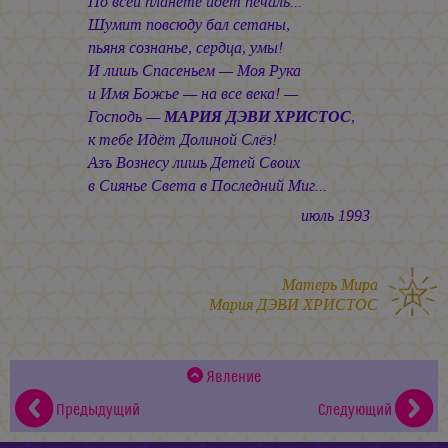
По всей планете идёт печаль...
Шумит повсюду бал сетаны,
пьяня сознанье, сердца, умы!
И лишь Спасеньем — Моя Рука
и Имя Божье — на все века! —
Господь —
МАРИЯ ДЭВИ ХРИСТОС
,
к тебе Идёт Долиной Слёз!
Азъ Вознесу лишь Детей Своих
в Сиянье Света в Последний Миг...
июль 1993
Матерь Мира
Мария ДЭВИ ХРИСТОС
Явление
Предыдущий
Следующий