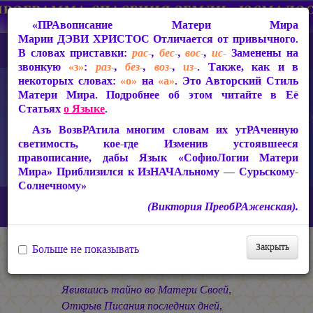
«ПРАвописание Матери Мира
Марии ДЭВИ ХРИСТОС
Отличается от привычного.
В словах приставки:
рас-
,
бес-
,
вос-
,
ис-
Заменены на
звонкую
«з»
:
раз-
,
без-
,
воз-
,
из-
. Также, как и в
некоторых словах:
«о»
на
«а»
. Это Авторский Стиль
Матери Мира. Подробнее об этом читайте в Её
Статьях
о Языке
.
Азъ ВозвРАтила многим словам их утРАченную
светимость, кое-где Изменив устоявшееся
правописание, дабы Язык «СофиоЛогии Матери
Мира» Приблизился к ИзНАЧАльному — Сурьскому-
Солнечному»
Главная
СакРАльная Поэзия Матери Мира
(Виктория ПреобРАженская).
Азъ Есмь ЛЮБОВЬ! (1990-1993)
Явление
Покайтесь, дети!
Закрыть
Больше не показывать
Покайтесь, дети!
Явившись тайно во Матери Своей,
Открыв Писания последних дней,