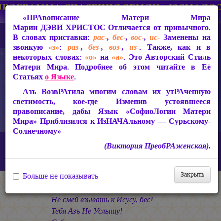
«ПРАвописание Матери Мира
Марии ДЭВИ ХРИСТОС
Отличается от привычного.
В словах приставки:
рас-
,
бес-
,
вос-
,
ис-
Заменены на
звонкую
«з»
:
раз-
,
без-
,
воз-
,
из-
. Также, как и в
некоторых словах:
«о»
на
«а»
. Это Авторский Стиль
Матери Мира. Подробнее об этом читайте в Её
Статьях
о Языке
.
Азъ ВозвРАтила многим словам их утРАченную
светимость, кое-где Изменив устоявшееся
правописание, дабы Язык «СофиоЛогии Матери
Мира» Приблизился к ИзНАЧАльному — Сурьскому-
Солнечному»
Главная
СакРАльная Поэзия Матери Мира
(Виктория ПреобРАженская).
Азъ Есмь ЛЮБОВЬ! (1990-1993)
Явление
«Не смей взывать к Исусу, бес!..»
Закрыть
Больше не показывать
* * *
Не смей взывать к Исусу, бес!
Тебя Азъ Не Услышу!