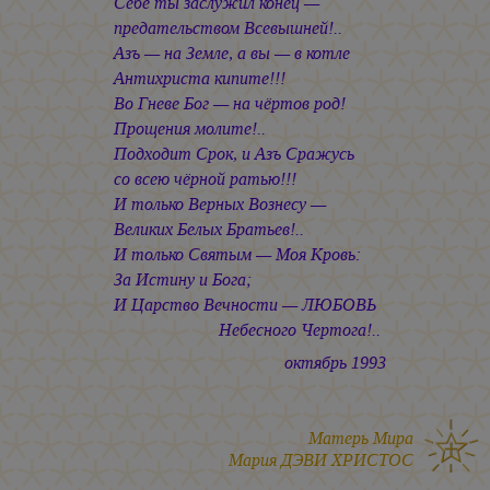
Себе ты заслужил конец —
предательством Всевышней!..
Азъ — на Земле, а вы — в котле
Антихриста кипите!!!
Во Гневе Бог — на чёртов род!
Прощения молите!..
Подходит Срок, и Азъ Сражусь
со всею чёрной ратью!!!
И только Верных Вознесу —
Великих Белых Братьев!..
И только Святым — Моя Кровь:
За Истину и Бога;
И Царство Вечности — ЛЮБОВЬ
Небесного Чертога!..
октябрь 1993
Матерь Мира
Мария ДЭВИ ХРИСТОС