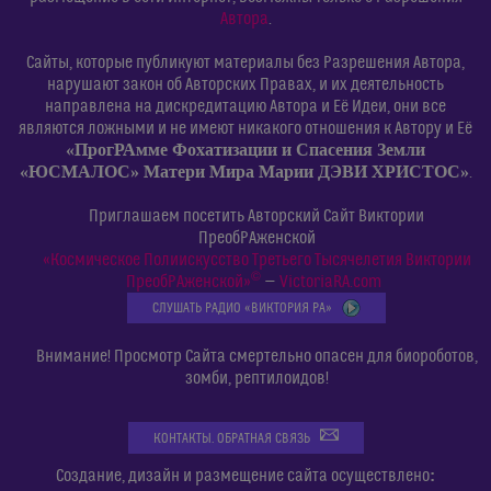
Автора
.
Сайты, которые публикуют материалы без Разрешения Автора,
нарушают закон об Авторских Правах, и их деятельность
направлена на дискредитацию Автора и Её Идеи, они все
являются ложными и не имеют никакого отношения к Автору и Её
«ПрогРАмме Фохатизации и Спасения Земли
«ЮСМАЛОС» Матери Мира Марии ДЭВИ ХРИСТОС»
.
Приглашаем посетить Авторский Сайт Виктории
ПреобРАженской
«Космическое Полиискусство Третьего Тысячелетия Виктории
©
ПреобРАженской»
—
VictoriaRA.com
СЛУШАТЬ РАДИО «ВИКТОРИЯ РА»
Внимание! Просмотр Сайта смертельно опасен для биороботов,
зомби, рептилоидов!
КОНТАКТЫ. ОБРАТНАЯ СВЯЗЬ
:
Создание, дизайн и размещение сайта осуществлено