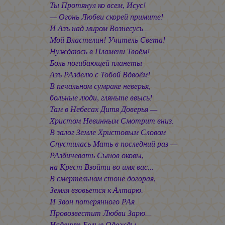
Ты Протянул ко всем, Исус!
— Огонь Любви скорей примите!
И Азъ над миром Вознесусь...
Мой Властелин! Учитель Света!
Нуждаюсь в Пламени Твоём!
Боль погибающей планеты
Азъ РАзделю с Тобой Вдвоём!
В печальном сумраке неверья,
больные люди, гляньте ввысь!
Там в Небесах Дитя Доверья —
Христом Невинным Смотрит вниз.
В залог Земле Христовым Словом
Спустилась Мать в последний раз —
РАзбичевать Сынов оковы,
на Крест Взойти во имя вас...
В смертельном стоне догорая,
Земля взовьётся к Алтарю.
И Звон потерянного РАя
Провозвестит Любви Зарю...
Наденут Белые Одежды