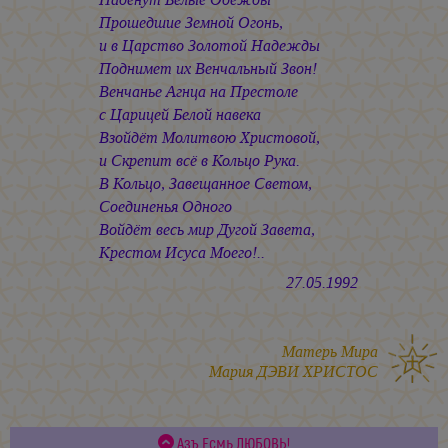
Прошедшие Земной Огонь,
и в Царство Золотой Надежды
Поднимет их Венчальный Звон!
Венчанье Агнца на Престоле
с Царицей Белой навека
Взойдёт Молитвою Христовой,
и Скрепит всё в Кольцо Рука.
В Кольцо, Завещанное Светом,
Соединенья Одного
Войдёт весь мир Дугой Завета,
Крестом Исуса Моего!..
27.05.1992
Матерь Мира
Мария ДЭВИ ХРИСТОС
Азъ Есмь ЛЮБОВЬ!