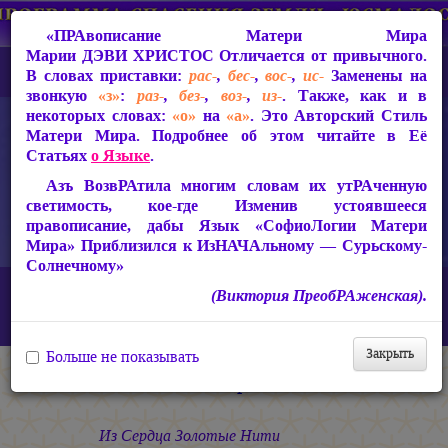
«ПРАвописание Матери Мира
Марии ДЭВИ ХРИСТОС
Отличается от привычного.
В словах приставки:
рас-
,
бес-
,
вос-
,
ис-
Заменены на
звонкую
«з»
:
раз-
,
без-
,
воз-
,
из-
. Также, как и в
некоторых словах:
«о»
на
«а»
. Это Авторский Стиль
Матери Мира. Подробнее об этом читайте в Её
Статьях
о Языке
.
Азъ ВозвРАтила многим словам их утРАченную
светимость, кое-где Изменив устоявшееся
правописание, дабы Язык «СофиоЛогии Матери
Мира» Приблизился к ИзНАЧАльному — Сурьскому-
Солнечному»
Главная
СакРАльная Поэзия Матери Мира
(Виктория ПреобРАженская).
Азъ Есмь ЛЮБОВЬ! (1990-1993)
Азъ Есмь ЛЮБОВЬ!
Огонь Христа
Закрыть
Больше не показывать
Огонь Христа
Из Сердца Золотые Нити