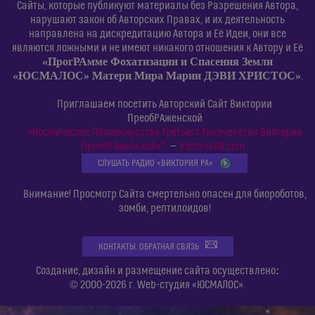
Сайты, которые публикуют материалы без Разрешения Автора,
нарушают закон об Авторских Правах, и их деятельность
направлена на дискредитацию Автора и Её Идеи, они все
являются ложными и не имеют никакого отношения к Автору и Её
«ПрогРАмме Фохатизации и Спасения Земли
«ЮСМАЛОС» Матери Мира Марии ДЭВИ ХРИСТОС»
.
Приглашаем посетить Авторский Сайт Виктории
ПреобРАженской
«Космическое Полиискусство Третьего Тысячелетия Виктории
©
ПреобРАженской»
—
VictoriaRA.com
СЛУШАТЬ РАДИО «ВИКТОРИЯ РА»
Внимание! Просмотр Сайта смертельно опасен для биороботов,
зомби, рептилоидов!
КОНТАКТЫ. ОБРАТНАЯ СВЯЗЬ
:
Создание, дизайн и размещение сайта осуществлено
© 2000-2026 г. Web-студия «ЮСМАЛОС».