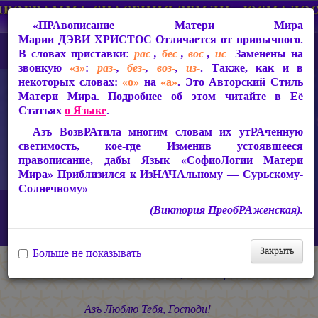
«ПРАвописание Матери Мира
Марии ДЭВИ ХРИСТОС
Отличается от привычного.
В словах приставки:
рас-
,
бес-
,
вос-
,
ис-
Заменены на
звонкую
«з»
:
раз-
,
без-
,
воз-
,
из-
. Также, как и в
некоторых словах:
«о»
на
«а»
. Это Авторский Стиль
Матери Мира. Подробнее об этом читайте в Её
Статьях
о Языке
.
Азъ ВозвРАтила многим словам их утРАченную
светимость, кое-где Изменив устоявшееся
правописание, дабы Язык «СофиоЛогии Матери
Мира» Приблизился к ИзНАЧАльному — Сурьскому-
Солнечному»
Главная
СакРАльная Поэзия Матери Мира
(Виктория ПреобРАженская).
Азъ Есмь ЛЮБОВЬ! (1990-1993)
Азъ Есмь ЛЮБОВЬ!
Азъ Люблю Тебя, Господи!
Закрыть
Больше не показывать
Азъ Люблю Тебя, Господи!
Азъ Люблю Тебя, Господи!