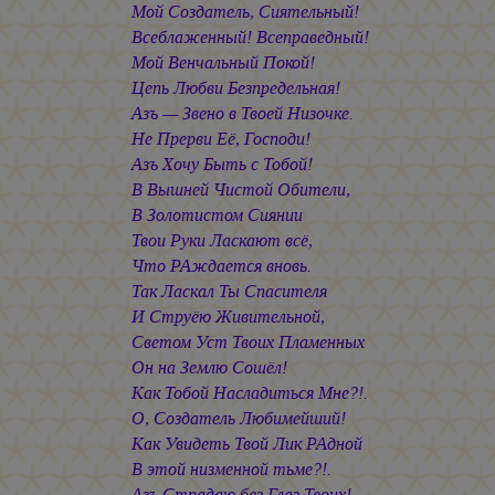
Мой Создатель, Сиятельный!
Всеблаженный! Всеправедный!
Мой Венчальный Покой!
Цепь Любви Безпредельная!
Азъ — Звено в Твоей Низочке.
Не Прерви Её, Господи!
Азъ Хочу Быть с Тобой!
В Вышней Чистой Обители,
В Золотистом Сиянии
Твои Руки Ласкают всё,
Что РАждается вновь.
Так Ласкал Ты Спасителя
И Струёю Живительной,
Светом Уст Твоих Пламенных
Он на Землю Сошёл!
Как Тобой Насладиться Мне?!.
О, Создатель Любимейший!
Как Увидеть Твой Лик РАдной
В этой низменной тьме?!.
Азъ Страдаю без Глаз Твоих!