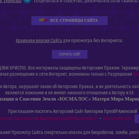
а Telegram
Поделиться в соцсетях, разпечатать (или скачать 
ВСЕ СТРАНИЦЫ САЙТА
:
Архивная версия Сайта
для просмотра без Интернета
СКАЧАТЬ САЙТ
ДЭВИ ХРИСТОС. Все материалы защищены Авторским Правом. Тиражиров
ючая размещение в сети Интернет, возможны только с Разрешения
Ав
 Автора, нарушают закон об Авторских Правах, и их деятельность нап
являются ложными и не имеют никакого отношения к Автору и Её
изации и Спасения Земли «ЮСМАЛОС» Матери Мира Мар
Приглашаем посетить Авторский Сайт Виктории ПреобРАженской
©
ретьего Тысячелетия Виктории ПреобРАженской»
—
VictoriaRA.com
ние! Просмотр Сайта смертельно опасен для биороботов, зомби, репт