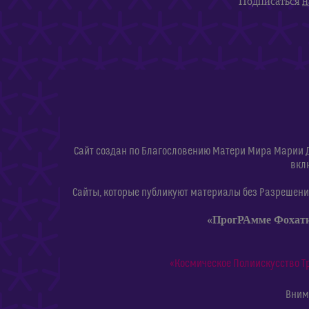
Подписаться
н
Сайт создан по Благословению Матери Мира Марии 
вкл
Сайты, которые публикуют материалы без Разрешения
«ПрогРАмме Фохат
«Космическое Полиискусство Т
Внима