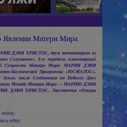
о Явлении Матери Мира
 МАРИИ ДЭВИ ХРИСТОС, двум контактёрам из
ние Солунянам». Его передали планетарный
ущей Сущности Матери Мира: МАРИИ ДЭВИ
венно-Космической Программы «ЮСМАЛОС»,
мле, после Соединения на Небесах Двух
 Единую Монаду Матери Мира — МАРИЮ ДЭВИ
ИЯ ДЭВИ ХРИСТОС. Листовочка «Откуда
 войну,
ись одну;