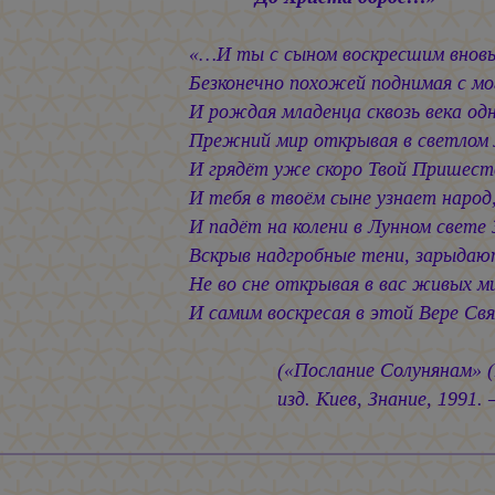
«…И ты с сыном воскресшим вновь
Безконечно похожей поднимая с мо
И рождая младенца сквозь века одн
Прежний мир открывая в светлом л
И грядёт уже скоро Твой Пришеств
И тебя в твоём сыне узнает народ
И падёт на колени в Лунном свете 
Вскрыв надгробные тени, зарыдаю
Не во сне открывая в вас живых ми
И самим воскресая в этой Вере С
(«Послание Солунянам» (1
изд. Киев, Знание, 1991. 