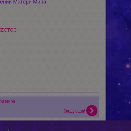
лении Матери Мира
ХРИСТОС
ери Мира
Следующий