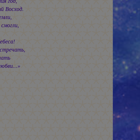
ия год,
й Восход.
емли,
 смогли,
Небеса!
встречать,
чать
юбви...»