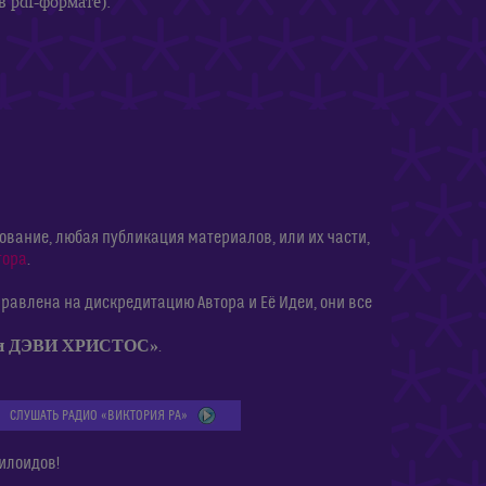
в pdf-формате):
ание, любая публикация материалов, или их части,
тора
.
равлена на дискредитацию Автора и Её Идеи, они все
ии ДЭВИ ХРИСТОС»
.
СЛУШАТЬ РАДИО «ВИКТОРИЯ РА»
илоидов!