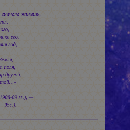
 сначала живёшь,
гил,
ого,
ике его.
ия год,
,
Земля,
т поля,
р другой,
вятой…»
988-89 гг.), —
— 95с.).