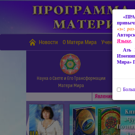
«ПРА
привычн
«з»
:
раз
Авторск
Языке
.
Новости
О Матери Мира
Учение Матери
Азъ 
Измени
Мира» 
Наука о Свете и Его Трансформации
Матери Мира
Больш
Явлениe Матери М
◄