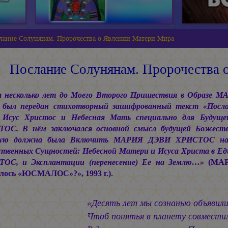
лание Солунянам. Пророчества о Явлении Матери Мира
Послание Солунянам. Пророчества 
а несколько лет до Моего Второго Пришествия в Образе
 был передан стихотворный зашифрованный текст «Посла
с Исус Христос и Небесная Мать специально для Буд
ОС. В нём заключался основной смысл будущей Божест
рую должна была Включить МАРИЯ ДЭВИ ХРИСТОС на Зе
твенных Сущностей: Небесной Матери и Исуса Христа в
ОС, и Эксплантации (перенесение) Её на Землю…»
(МАР
лось «ЮСМАЛОС»?», 1993 г.).
«Десять лет мы сознанью объявили
Чтоб понятья в планету совместил