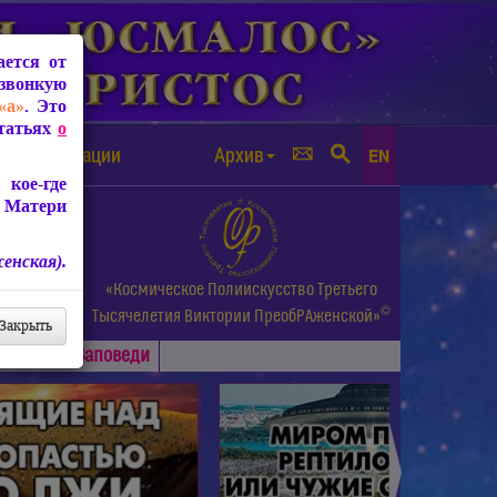
ется от
звонкую
«а»
. Это
Статьях
о
а от чипизации
Архив
EN
кое-где
 Матери
енская).
а.
«Космическое Полиискусство Третьего
©
и др.
Тысячелетия
Виктории ПреобРАженской»
Закрыть
Основные
Заповеди
►