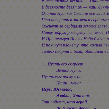
В девяностом, весною — Пришеств
В девяносто девятом — наш Лунны
Озарит Лунным Светом все лица З
Что поверить в знаменья сердцами
Оживут за сердцами земные глаза,
Наяву, вдруг, разверзнутся, вмиг, 
И Пришельцев Послы Неба будут 
И покинут планету, что носила пе
Только смерти и боли, обнищала в л
«…Пусть его согреет
Вечная Луна,
Пусть ему послужат
Наши имена:
Исус, Юсмалос,
Эзодюс, Христос,
Тот поймёт,
кто верой
До Христа дорос…»