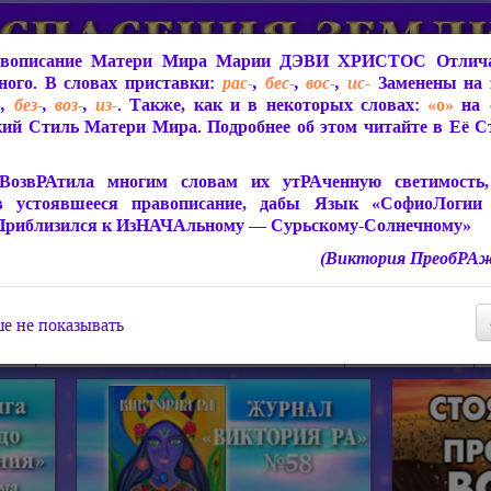
вописание Матери Мира
Марии ДЭВИ ХРИСТОС
Отлича
ого. В словах приставки:
рас-
,
бес-
,
вос-
,
ис-
Заменены на 
-
,
без-
,
воз-
,
из-
. Также, как и в некоторых словах:
«о»
на
ий Стиль Матери Мира. Подробнее об этом читайте в Её 
 Мира
О ПрогРАмме «ЮСМАЛОС»
Библиотека
Защит
ВозвРАтила многим словам их утРАченную светимость, 
в устоявшееся правописание, дабы Язык «СофиоЛогии
Приблизился к ИзНАЧАльному — Сурьскому-Солнечному»
(Виктория ПреобРАж
СофиоЛогия Матери Мира
Живое Слово Матери Мир
Статьи, Книги, Видео, Аудио 
е не показывать
ира
Пророчества о Явлении Матери Мира
Молитва Света