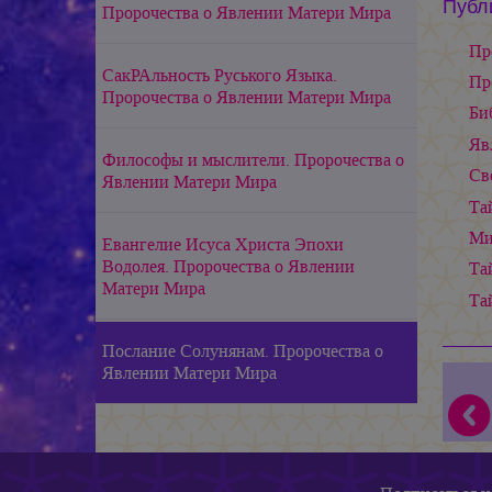
Публ
Пророчества о Явлении Матери Мира
Пр
СакРАльность Руського Языка.
Пр
Пророчества о Явлении Матери Мира
Би
Яв
Философы и мыслители. Пророчества о
Св
Явлении Матери Мира
Та
Ми
Евангелие Исуса Христа Эпохи
Водолея. Пророчества о Явлении
Та
Матери Мира
Та
Послание Солунянам. Пророчества о
Явлении Матери Мира