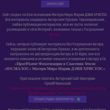
СКАЧАТЬ САЙТ
Сайт создан по Благословению Матери Мира Марии ДЭВИ ХРИСТОС.
Все материалы защищены Авторским Правом. Тиражирование,
любая публикация материалов, или их части, включая
размещение в сети Интернет, возможны только с Разрешения
Автора
.
Сайты, которые публикуют материалы без Разрешения Автора,
нарушают закон об Авторских Правах, и их деятельность
направлена на дискредитацию Автора и Её Идеи, они все
являются ложными и не имеют никакого отношения к Автору и Её
«ПрогРАмме Фохатизации и Спасения Земли
«ЮСМАЛОС» Матери Мира Марии ДЭВИ ХРИСТОС»
.
Приглашаем посетить Авторский Сайт Виктории
ПреобРАженской
«Космическое Полиискусство Третьего Тысячелетия Виктории
©
ПреобРАженской»
—
VictoriaRA.com
СЛУШАТЬ РАДИО «ВИКТОРИЯ РА»