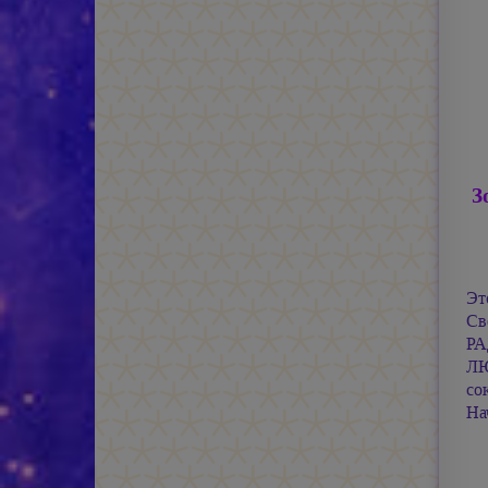
З
Эт
Св
РА
ЛЮ
со
На