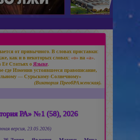
ается от привычного. В словах приставки:
же, как и в некоторых словах:
«о»
на
«а»
.
в Её Статьях о
Языке
.
е-где Изменив устоявшееся правописание,
льному — Сурьскому-Солнечному»
(Виктория ПреобРАженская).
ория РА» №1 (58), 2026
нная версия, 23.05.2026)
ь 36-Летия Явления Матери Мира