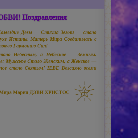
ЛЮБВИ! Поздравления
Созвездие Девы — Стихия Земли — стало
Духе Истины. Матерь Мира Соединилась с
овую Гармонию Сил!
ало Небесным, а Небесное — Земным.
ое: Мужское Стало Женским, а Женское —
ное стало Святым! ІЕВЕ Возсияло всеми
 Мира
Мария ДЭВИ ХРИСТОС