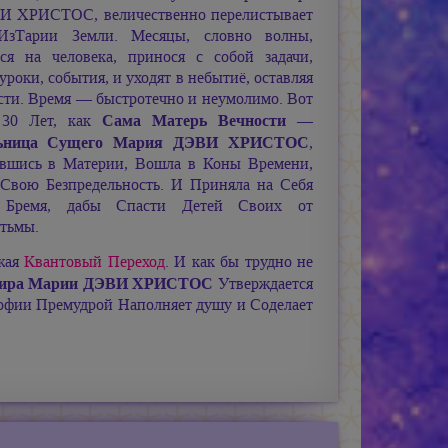
ВИ ХРИСТОС,
величественно перелистывает
ИзТарии Земли. Месяцы, словно волны,
ся на человека, принося с собой задачи,
роки, события, и уходят в небытиё, оставляя
сти. Время — быстротечно и неумолимо. Вот
Сама Матерь Вечности —
 30 Лет, как
льница Сущего
Мария ДЭВИ ХРИСТОС
,
вшись в Материи, Вошла в Коны Времени,
Свою Безпредельность. И Приняла на Себя
 Бремя, дабы Спасти Детей Своих от
тьмы.
ижая
Квантовый Переход
. И как бы трудно не
Мира
Марии ДЭВИ ХРИСТОС
Утверждается
фии Премудрой Наполняет душу и Соделает