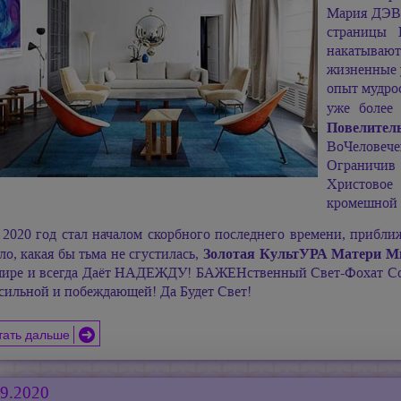
Мария ДЭ
страницы 
накатывают
жизненные у
опыт мудро
уже более
Повелите
ВоЧеловече
Ограничив 
Христовое
кромешной 
2020 год стал началом скорбного последнего времени, прибл
Золотая КультУРА Матери 
ло, какая бы тьма не сгустилась,
мире и всегда Даёт НАДЕЖДУ! БАЖЕНственный
Свет-Фохат
Со
 сильной и побеждающей! Да Будет Свет!
тать дальше
09.2020