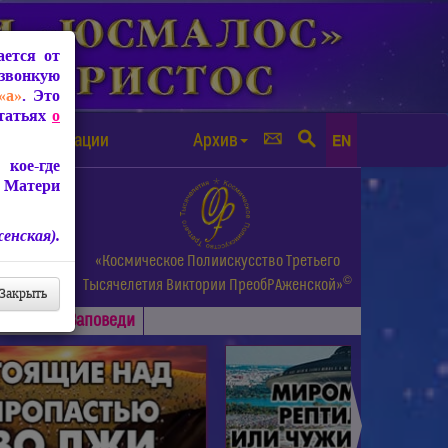
ется от
звонкую
«а»
. Это
Статьях
о
а от чипизации
Архив
EN
кое-где
 Матери
енская).
а.
«Космическое Полиискусство Третьего
©
и др.
Тысячелетия
Виктории ПреобРАженской»
Закрыть
Основные
Заповеди
►