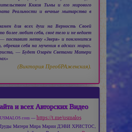
дительством Князя Тьмы и его мирового
рата Реальности и вечные мытарства в
замен для всех душ на Верность Своей
 более любит себя, своё тело и не ведает
— поставит метку «Зверя» и поклонится
 обрекая себя на мучения в адских мирах.
риста, — Будет Озарён Светами Матери
рах»
(Виктория ПреобРАженская).
айта и всех Авторских Видео
https://t.me/usmalos
та USMALOS.com —
 Труды Матери Мира
Марии ДЭВИ ХРИСТОС,