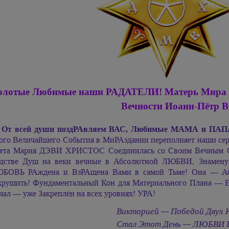
олотые Любимые наши РАДАТЕЛИ! Матерь Мир
Вечности
Иоанн-Пётр
В
От всей души поздРАвляем ВАС, Любимые МАМА и ПА
ого Величайшего События в МиРАздании переполняет наши сер
ета
Мария ДЭВИ ХРИСТОС
Соединилась со Своим Вечным
дстве Душ на веки вечные в Абсолютной ЛЮБВИ, Знамену
БОВЬ РАждена и ВзРАщена Вами в самой Тьме! Она — Абсо
крушить! Фундаментальный Кон для Материального Плана —
чал — уже Закреплён на всех уровнях! УРА!
Викторией — Победой Двух 
Стал Этот День — ЛЮБВИ В