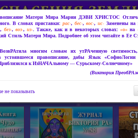
вописание Матери Мира
Марии ДЭВИ ХРИСТОС
Отлича
ого. В словах приставки:
рас-
,
бес-
,
вос-
,
ис-
Заменены на 
-
,
без-
,
воз-
,
из-
. Также, как и в некоторых словах:
«о»
на
ий Стиль Матери Мира. Подробнее об этом читайте в Её 
 Мира
О ПрогРАмме «ЮСМАЛОС»
Библиотека
Защит
ВозвРАтила многим словам их утРАченную светимость, 
в устоявшееся правописание, дабы Язык «СофиоЛогии
Приблизился к ИзНАЧАльному — Сурьскому-Солнечному»
(Виктория ПреобРАж
СофиоЛогия Матери Мира
Живое Слово Матери Мир
Статьи, Книги, Видео, Аудио 
е не показывать
ира
Пророчества о Явлении Матери Мира
Молитва Света