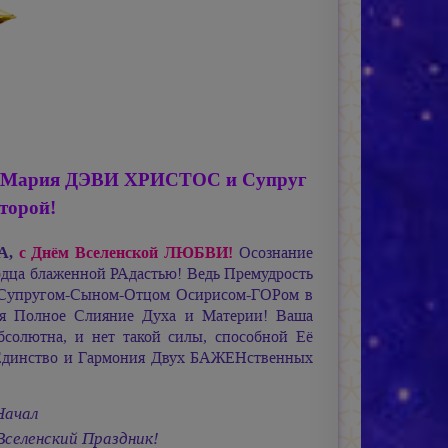
а
Мария ДЭВИ ХРИСТОС
и Супруг
торой!
ПА,
с Днём Вселенской ЛЮБВИ!
Осознание
дца блаженной РАдастью! Ведь Премудрость
Супругом-Сыном-Отцом
Осирисом-ГОРом
в
я Полное Слияние Духа и Материи! Ваша
лютна, и нет такой силы, способной Её
 Единство и Гармония Двух БАЖЕНственных
Начал
селенский Праздник!