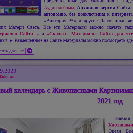
представленные для скачивания в ви
Аудиоальбомы
,
Архивная версия Сайта
автономно, без подключения к интернет
«Виктория РА» и другие Дарованные чел
ния Матери Света. Все эти Материалы можно скачать та
ериалов Сайта...»
и
«Скачать. Материалы Сайта для чте
ивы!
Размещённые на Сайте Материалы можно посмотреть зд
►
тать дальше
09.2020
События
вый календарь с Живописными Картинами
2021 год
Новый 
Картинами
Океан Вр