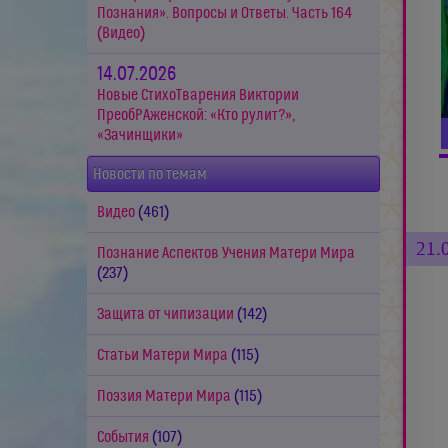
Познания». Вопросы и Ответы. Часть 164
(Видео)
14.07.2026
Новые СтихоТварения Виктории
ПреобРАженской: «Кто рулит?»,
«Зачинщики»
Новости по темам
Видео
(461)
21.
Познание Аспектов Учения Матери Мира
(237)
Защита от чипизации
(142)
Статьи Матери Мира
(115)
Поэзия Матери Мира
(115)
События
(107)