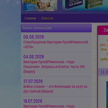
Главная
Новости
Новые публикации
За
08.08.2026
СтихоТварение Виктории ПреобРАженской
рас-
«ЛЕТА»
Это 
04.08.2026
даб
Виктория ПреобРАженская. «Чудо
Познания». Вопросы и Ответы. Часть 165
11.
(Видео)
27.07.2026
Война славян — это Возмездие за хулу на
Дух Святый (Видео)
19.07.2026
Виктория ПреобРАженская. «Чудо