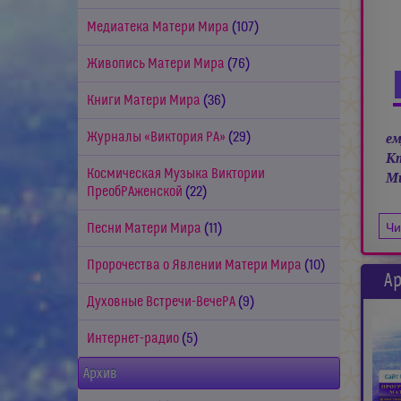
Медиатека Матери Мира
(107)
Живопись Матери Мира
(76)
Книги Матери Мира
(36)
Журналы «Виктория РА»
(29)
ем
Кт
Космическая Музыка Виктории
Ми
ПреобРАженской
(22)
Чи
Песни Матери Мира
(11)
Пророчества о Явлении Матери Мира
(10)
Ар
Духовные Встречи-ВечеРА
(9)
Интернет-радио
(5)
Архив