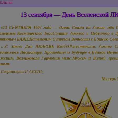
События
13 сентября — День Вселенской 
«13 СЕНТЯБРЯ 1997 года — Огонь Сошёл на Землю, ибо 
амением Космического БагаСоития Земного и Небесного в 
тинным БАЖЕНственным Супругом Вечности в Единую Свет
…С Этого Дня ЛЮБОВЬ ВозТОРжествовала, Земное Ст
единилось Настоящее, Прошедшее и Будущее в Единое Вечн
жским, Возликовала Гармония меж Мужем и Женой, греш
нями.
Свершилось!!! АССА!»
Матерь