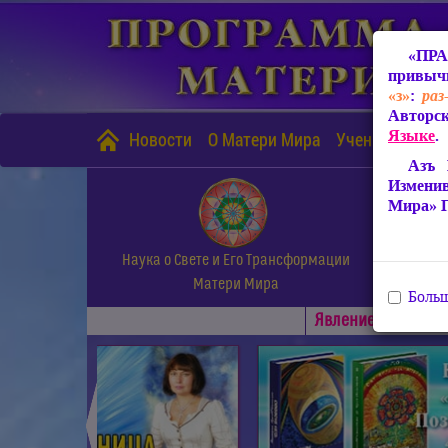
«ПРА
привычн
«з»
:
раз
Авторск
Языке
.
Новости
О Матери Мира
Учение Матери
Азъ 
Измени
Мира» 
Наука о Свете и Его Трансформации
Матери Мира
Больш
Явлениe Матери М
◄