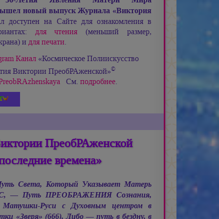
ышел новый выпуск Журнала «Виктория
 доступен на Сайте для ознакомления в
риантах:
для чтения
(меньший размер,
крана) и
для печати
.
gram Канал
«Космическое Полиискусство
©
етия Виктории ПреобРАженской»
ia_PreobRAzhenskaya
См.
подробнее
.
Виктории ПреобРАженской
последние времена»
 Путь Света, Который Указывает Матерь
С, —
Путь ПРЕОБРАЖЕНИЯ Сознания,
 Матушки-Руси с Духовным центром в
и «Зверя» (666). Либо — путь в бездну, в