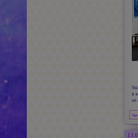
бы
в 
её
Чи
13.