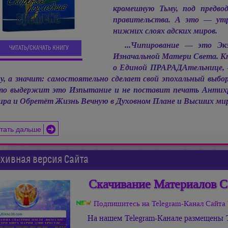
кромешную Тьму, под предво
правительства. А это — ут
нижних слоях адских миров.
...Чипирование — это Эк
ЧИТАТЬ/СКАЧАТЬ КНИГУ
Изначальной Матери Света. Кто
о Единой ПРАРАДАтельнице, 
у, а значит: самостоятельно сделает свой эпохальный выбор,
о выдержит это Изпытание и не поставит печать Антих
ра и Обретёт Жизнь Вечную в Духовном Плане и Высших ми
тать дальше
хивная версия Сайта
Скачивание Материалов С
Подпишитесь на Telegram-Канал Сай
На нашем Telegram-Канале размещены