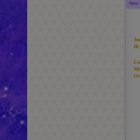
Темы:
Зн
Ис
Со
Му
Ог