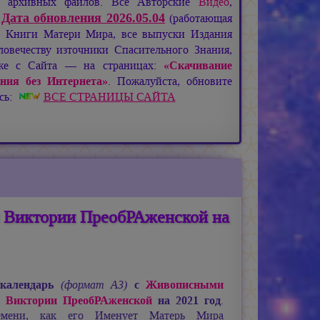
де архивных файлов. Все Авторские
Видео
,
Дата обновления 2026.05.04
:
(работающая
), Книги Матери Мира, все выпуски Издания
овечеству източники Спасительного Знания,
кже с Сайта — на страницах:
«Скачивание
ния без Интернета»
. Пожалуйста, обновите
есь:
ВСЕ СТРАНИЦЫ САЙТА
 Виктории ПреобРАженской на
календарь
с
Живописными
(формат А3)
 Виктории ПреобРАженской
на 2021 год
.
емени, как его Именует Матерь Мира