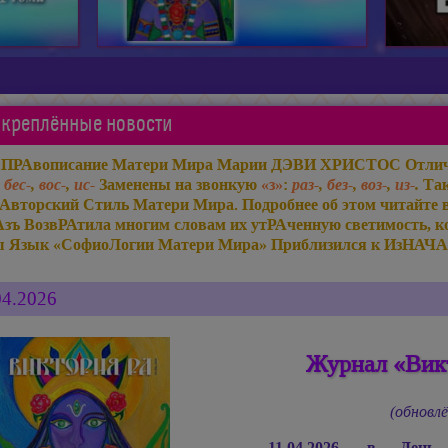
креплённые новости
«ПРАвописание Матери Мира
Марии ДЭВИ ХРИСТОС
Отлич
,
бес-
,
вос-
,
ис-
Заменены на звонкую
«з»
:
раз-
,
без-
,
воз-
,
из-
.
Так
Авторский Стиль Матери Мира. Подробнее об этом читайте 
Азъ ВозвРАтила многим словам их утРАченную светимость, ко
ы Язык «СофиоЛогии Матери Мира» Приблизился к ИзНАЧА
04.2026
Журнал «Викт
(обновлё
11.04.2026, в Ден