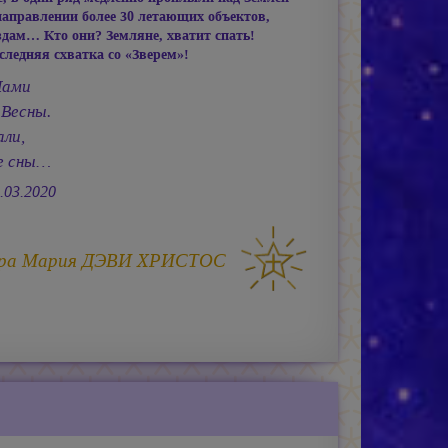
направлении более 30 летающих объектов,
здам… Кто они? Земляне, хватит спать!
следняя схватка со «Зверем»!
Нами
 Весны.
али,
е сны…
.03.2020
ра
Мария ДЭВИ ХРИСТОС