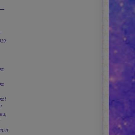
 —
.
.
019
ко
ко
ко!
!
ми,
!
2020