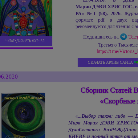
Марии ДЭВИ ХРИСТОС,
в
РА»
№
1 (58), 2026.
Журнал
формате pdf в двух ва
рекомендуется для чтения с э
Подпишитесь на
Tele
ЧИТАТЬ/СКАЧАТЬ ЖУРНАЛ
Третьего Тысячел
https://t.me/Victor
СКАЧАТЬ АРХИВ САЙТА
06.2020
Сборник Статей 
«Скорбные 
«...Выбор таков: либо —
Мира
Мария ДЭВИ ХРИСТО
ДухоСветного ВозРАЖДАния
КИЕВЕ и полный отказ от метк