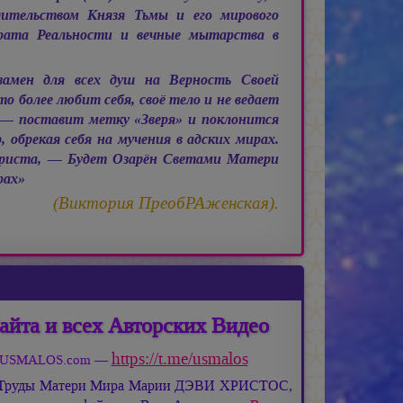
дительством Князя Тьмы и его мирового
рата Реальности и вечные мытарства в
замен для всех душ на Верность Своей
 более любит себя, своё тело и не ведает
— поставит метку «Зверя» и поклонится
 обрекая себя на мучения в адских мирах.
риста, — Будет Озарён Светами Матери
рах»
(Виктория ПреобРАженская).
айта и всех Авторских Видео
https://t.me/usmalos
та USMALOS.com —
 Труды Матери Мира
Марии ДЭВИ ХРИСТОС,