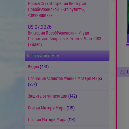
Новые СтихоТварения Виктории
ПреобРАженской: «Кто рулит?»,
«Зачинщики»
09.07.2026
Виктория ПреобРАженская. «Чудо
Познания». Вопросы и Ответы. Часть 163
(Видео)
Новости по темам
Видео
(461)
21.
Познание Аспектов Учения Матери Мира
(237)
Защита от чипизации
(142)
Статьи Матери Мира
(115)
Поэзия Матери Мира
(114)