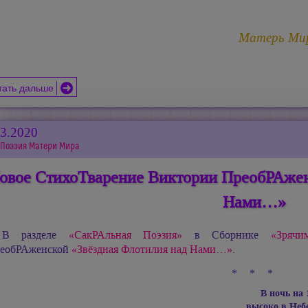
Матерь Ми
тать дальше
03.2020
Поэзия Матери Мира
овое СтихоТварение Виктории ПреобРАжен
Нами…»
В разделе
«СакРАльная Поэзия»
в Сборнике
«Зрячи
еобРАженской
«Звёздная Флотилия над Нами…»
.
* * *
В ночь на 
высоко в Неб