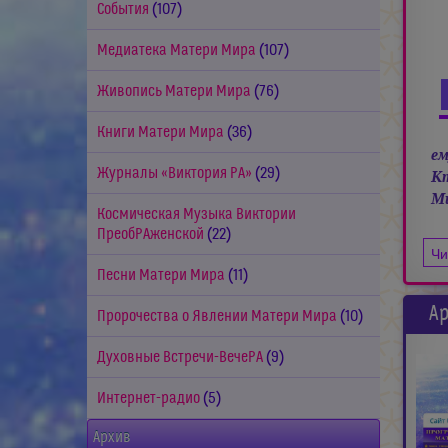
События
(107)
Медиатека Матери Мира
(107)
Живопись Матери Мира
(76)
Книги Матери Мира
(36)
ем
Журналы «Виктория РА»
(29)
Кт
Ми
Космическая Музыка Виктории
ПреобРАженской
(22)
Чи
Песни Матери Мира
(11)
Ар
Пророчества о Явлении Матери Мира
(10)
Духовные Встречи-ВечеРА
(9)
Интернет-радио
(5)
Архив