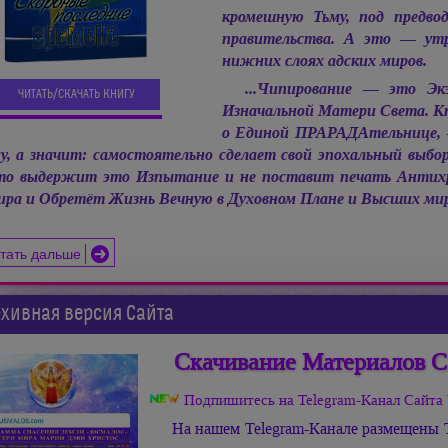
кромешную Тьму, под предво
правительства. А это — ут
нижних слоях адских миров.
...Чипирование — это Эк
ЧИТАТЬ/СКАЧАТЬ КНИГУ
Изначальной Матери Света. Кто
о Единой ПРАРАДАтельнице, 
у, а значит: самостоятельно сделает свой эпохальный выбор,
о выдержит это Изпытание и не поставит печать Антих
ра и Обретёт Жизнь Вечную в Духовном Плане и Высших ми
тать дальше
хивная версия Сайта
Скачивание Материалов С
Подпишитесь на Telegram-Канал Сай
На нашем Telegram-Канале размещены