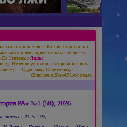
ается от привычного. В словах приставки:
же, как и в некоторых словах:
«о»
на
«а»
.
в Её Статьях о
Языке
.
е-где Изменив устоявшееся правописание,
льному — Сурьскому-Солнечному»
(Виктория ПреобРАженская).
ория РА» №1 (58), 2026
нная версия, 23.05.2026)
ь 36-Летия Явления Матери Мира