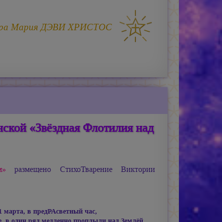
ра
Мария ДЭВИ ХРИСТОС
ской «Звёздная Флотилия над
м»
размещено СтихоТварение Виктории
1 марта, в предРАсветный час,
е, в один ряд медленно проплыли над Землёй