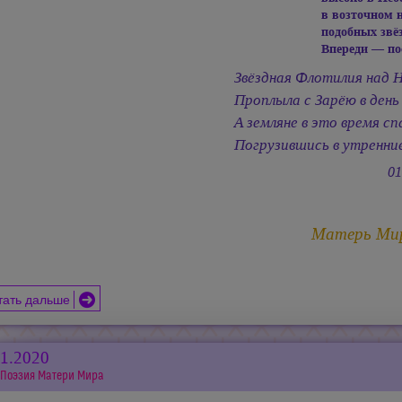
в возточном 
подобных звё
Впереди — по
Звёздная Флотилия над 
Проплыла с Зарёю в день
А земляне в это время сп
Погрузившись в утренни
01
Матерь Ми
тать дальше
01.2020
Поэзия Матери Мира