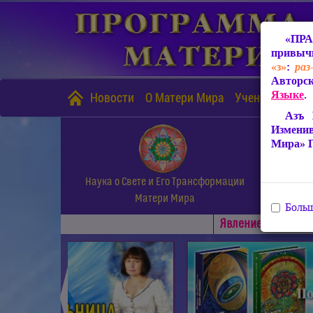
«ПРА
привычн
«з»
:
раз
Авторск
Языке
.
Новости
О Матери Мира
Учение Матери
Азъ 
Измени
Мира» 
Наука о Свете и Его Трансформации
Матери Мира
Больш
Явлениe Матери М
◄