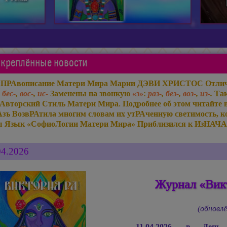
креплённые новости
«ПРАвописание Матери Мира
Марии ДЭВИ ХРИСТОС
Отлич
,
бес-
,
вос-
,
ис-
Заменены на звонкую
«з»
:
раз-
,
без-
,
воз-
,
из-
.
Так
Авторский Стиль Матери Мира. Подробнее об этом читайте 
Азъ ВозвРАтила многим словам их утРАченную светимость, ко
ы Язык «СофиоЛогии Матери Мира» Приблизился к ИзНАЧА
04.2026
Журнал «Викт
(обновлё
11.04.2026, в Ден