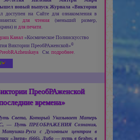
ышел новый выпуск Журнала «Виктория
 доступен на Сайте для ознакомления в
риантах:
для чтения
(меньший размер,
крана) и
для печати
.
gram Канал
«Космическое Полиискусство
©
етия Виктории ПреобРАженской»
ia_PreobRAzhenskaya
См.
подробнее
.
Виктории ПреобРАженской
последние времена»
 Путь Света, Который Указывает Матерь
С, —
Путь ПРЕОБРАЖЕНИЯ Сознания,
 Матушки-Руси с Духовным центром в
и «Зверя» (666). Либо — путь в бездну, в