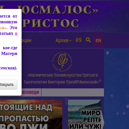
ется от
звонкую
«а»
. Это
Статьях
о
а от чипизации
Архив
EN
кое-где
 Матери
енская).
а.
«Космическое Полиискусство Третьего
©
и др.
Тысячелетия
Виктории ПреобРАженской»
Закрыть
Основные
Заповеди
►