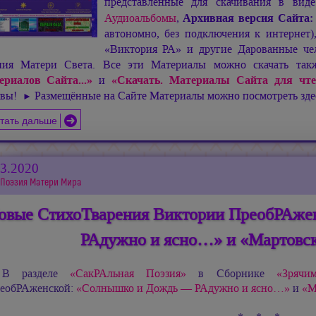
представленные для скачивания в ви
Аудиоальбомы
,
Архивная версия Сайта
автономно, без подключения к интернет
«Виктория РА» и другие Дарованные чел
ния Матери Света. Все эти Материалы можно скачать та
ериалов Сайта...»
и
«Скачать. Материалы Сайта для чте
ивы!
Размещённые на Сайте Материалы можно посмотреть зд
►
тать дальше
03.2020
Поэзия Матери Мира
овые СтихоТварения Виктории ПреобРАже
РАдужно и ясно…» и «Мартов
В разделе
«СакРАльная Поэзия»
в Сборнике
«Зрячи
еобРАженской:
«Солнышко и Дождь — РАдужно и ясно…»
и
«М