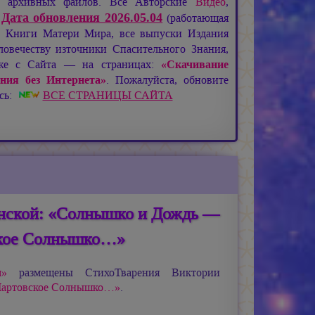
де архивных файлов. Все Авторские
Видео
,
Дата обновления 2026.05.04
:
(работающая
), Книги Матери Мира, все выпуски Издания
овечеству източники Спасительного Знания,
кже с Сайта — на страницах:
«Скачивание
ния без Интернета»
. Пожалуйста, обновите
есь:
ВСЕ СТРАНИЦЫ САЙТА
нской: «Солнышко и Дождь —
ское Солнышко…»
м»
размещены СтихоТварения Виктории
артовское Солнышко…»
.