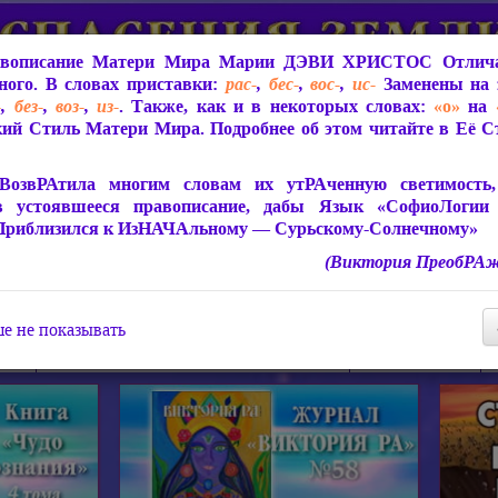
вописание Матери Мира
Марии ДЭВИ ХРИСТОС
Отлича
ого. В словах приставки:
рас-
,
бес-
,
вос-
,
ис-
Заменены на 
-
,
без-
,
воз-
,
из-
. Также, как и в некоторых словах:
«о»
на
ий Стиль Матери Мира. Подробнее об этом читайте в Её 
 Мира
О ПрогРАмме «ЮСМАЛОС»
Библиотека
Защит
ВозвРАтила многим словам их утРАченную светимость, 
в устоявшееся правописание, дабы Язык «СофиоЛогии
Приблизился к ИзНАЧАльному — Сурьскому-Солнечному»
(Виктория ПреобРАж
СофиоЛогия Матери Мира
Живое Слово Матери Мир
Статьи, Книги, Видео, Аудио 
е не показывать
ира
Пророчества о Явлении Матери Мира
Молитва Света