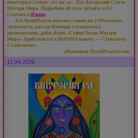
некоторых словах:
«о»
на
«а»
. Это Авторский Стиль
Матери Мира. Подробнее об этом читайте в Её
Статьях о
Языке
.
Азъ ВозвРАтила многим словам их утРАченную
светимость, кое-где Изменив устоявшееся
правописание, дабы Язык «СофиоЛогии Матери
Мира» Приблизился к ИзНАЧАльному — Сурьскому-
Солнечному»
(Виктория ПреобРАженская).
11.04.2026