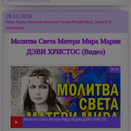
29.11.2020
Темы:
Видео
,
Познание Аспектов Учения Матери Мира
,
Защита от
чипизации
Молитва Света Матери Мира Марии
ДЭВИ ХРИСТОС (Видео)
09:50
Молитва Света Матери Мира Марии ДЭВИ ХРИСТОС