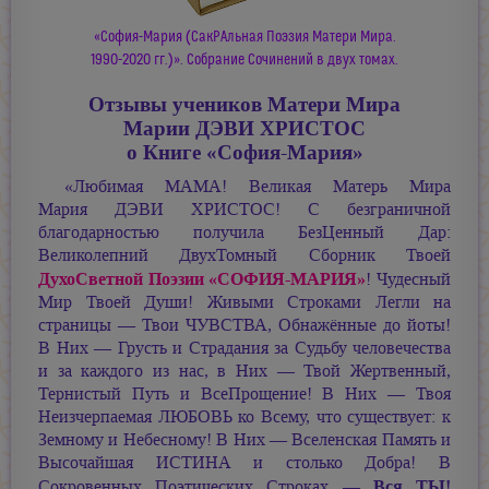
«София-Мария (СакРАльная Поэзия Матери Мира.
1990-2020 гг.)». Собрание Сочинений в двух томах.
Отзывы учеников Матери Мира
Марии ДЭВИ ХРИСТОС
о Книге
«София-Мария»
«Любимая МАМА! Великая Матерь Мира
Мария ДЭВИ ХРИСТОС!
С безграничной
благодарностью получила БезЦенный Дар:
Великолепний ДвухТомный Сборник Твоей
ДухоСветной Поэзии
«СОФИЯ-МАРИЯ»
! Чудесный
Мир Твоей Души! Живыми Строками Легли на
страницы — Твои ЧУВСТВА, Обнажённые до йоты!
В Них — Грусть и Страдания за Судьбу человечества
и за каждого из нас, в Них — Твой Жертвенный,
Тернистый Путь и ВсеПрощение! В Них — Твоя
Неизчерпаемая ЛЮБОВЬ ко Всему, что существует: к
Земному и Небесному! В Них — Вселенская Память и
Высочайшая ИСТИНА и столько Добра! В
Вся ТЫ!
Сокровенных Поэтических Строках —