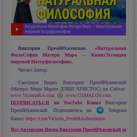
Натуральная ФилоСофия Матери Мира — КвинтЭссенция
мировой Натурфилософии
Виктория ПреобРАженская.
«Натуральная
ФилоСофия Матери Мира — КвинтЭссенция
мировой Натурфилософии»
.
Читает Автор.
Смотрите Видео Виктории ПреобРАженской
(Матери Мира
Марии ДЭВИ ХРИСТОС
) на Сайтах:
www.VictoriaRA.com
www.USMALOS.com
.
ПОДПИСАТЬСЯ
на YouTube Канал
Виктории
ПреобРАженской. Подпишитесь на
Telegram
Канал
https://t.me/Victoria_PreobRAzhenskaya
.
Все Авторские Видео Виктории ПреобРАженской за