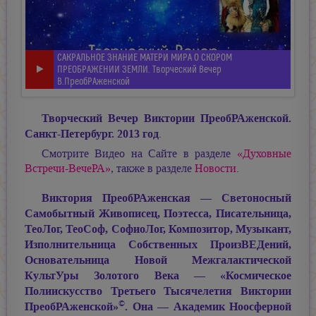
САКРАЛЬНОЕ ЗНАНИЕ МАТЕРИ МИРА О СКОРОМ
ПРЕОБРАЖЕНИИ ЗЕМЛИ. Творческий Вечер
В.ПреобРАженской
Творческий Вечер Виктории ПреобРАженской.
Санкт-Петербург. 2013 год
.
Смотрите Видео на Сайте в разделе
«Духовные
Встречи-ВечеРА»
, также в разделе
Новости
.
Виктория ПреобРАженская — Светоносный
Самобытный Живописец, Поэтесса, Писательница,
ТеоЛог, ТеоСоф, СофиоЛог, Композитор, Музыкант,
Изполнительница Собственных ПроизВЕДений,
Основательница Новой Межгалактической
КультУры Золотого Века — «Космическое
Полиискусство Третьего Тысячелетия Виктории
©
ПреобРАженской»
. Она — Академик Ноосферной