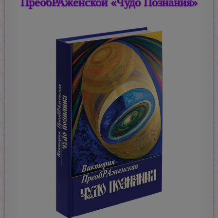
ПреобРАженской «Чудо Познания»