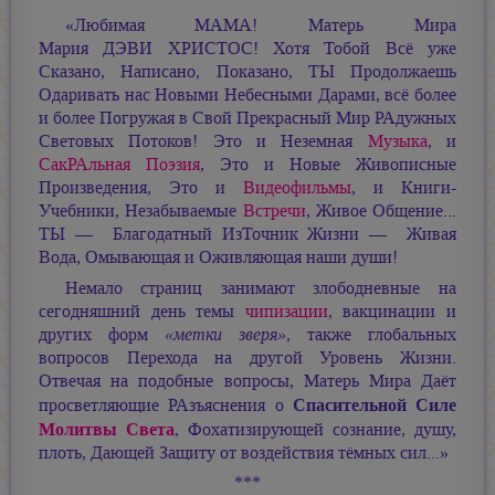
«Любимая МАМА! Матерь Мира
Мария ДЭВИ ХРИСТОС!
Хотя Тобой Всё уже
Сказано, Написано, Показано, ТЫ Продолжаешь
Одаривать нас Новыми Небесными Дарами, всё более
и более Погружая в Свой Прекрасный Мир РАдужных
Световых Потоков! Это и Неземная
Музыка
, и
СакРАльная Поэзия
, Это и Новые Живописные
Произведения, Это и
Видеофильмы
, и
Книги-
Учебники, Незабываемые
Встречи
, Живое Общение...
ТЫ — Благодатный ИзТочник Жизни — Живая
Вода, Омывающая и Оживляющая наши души!
Немало страниц занимают злободневные на
сегодняшний день темы
чипизации
, вакцинации и
других форм
«метки зверя»
, также глобальных
вопросов Перехода на другой Уровень Жизни.
Отвечая на подобные вопросы, Матерь Мира Даёт
Спасительной Силе
просветляющие РАзъяснения о
Молитвы Света
, Фохатизирующей сознание, душу,
плоть, Дающей Защиту от воздействия тёмных сил...»
***