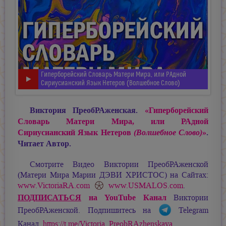
Гиперборейский Словарь Матери Мира, или РАдной
Сириусианский Язык Нетеров (Волшебное Слово)
Виктория ПреобРАженская.
«Гиперборейский
Словарь Матери Мира, или РАдной
Сириусианский Язык Нетеров
»
.
(Волшебное Слово)
Читает Автор.
Смотрите Видео Виктории ПреобРАженской
(Матери Мира
Марии ДЭВИ ХРИСТОС
) на Сайтах:
www.VictoriaRA.com
www.USMALOS.com
.
ПОДПИСАТЬСЯ
на YouTube Канал
Виктории
ПреобРАженской. Подпишитесь на
Telegram
Канал
https://t.me/Victoria_PreobRAzhenskaya
.