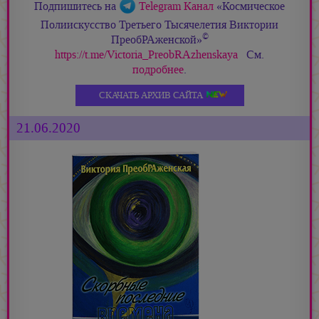
Подпишитесь на
Telegram Канал
«Космическое
Полиискусство Третьего Тысячелетия Виктории
©
ПреобРАженской»
https://t.me/Victoria_PreobRAzhenskaya
См.
подробнее
.
СКАЧАТЬ АРХИВ САЙТА
21.06.2020