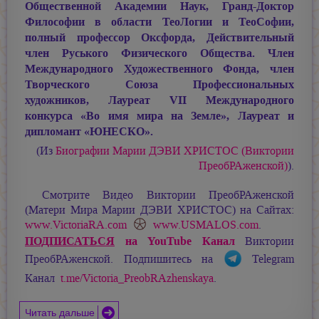
Общественной Академии Наук, Гранд-Доктор
Философии в области ТеоЛогии и ТеоСофии,
полный профессор Оксфорда, Действительный
член Руського Физического Общества. Член
Международного Художественного Фонда, член
Творческого Союза Профессиональных
художников, Лауреат VII Международного
конкурса «Во имя мира на Земле», Лауреат и
дипломант «ЮНЕСКО».
(Из
Биографии
Марии ДЭВИ ХРИСТОС
(Виктории
ПреобРАженской)
).
Смотрите Видео Виктории ПреобРАженской
(Матери Мира
Марии ДЭВИ ХРИСТОС
) на Сайтах:
www.VictoriaRA.com
www.USMALOS.com
.
ПОДПИСАТЬСЯ
на YouTube Канал
Виктории
ПреобРАженской. Подпишитесь на
Telegram
Канал
t.me/Victoria_PreobRAzhenskaya
.
Читать дальше