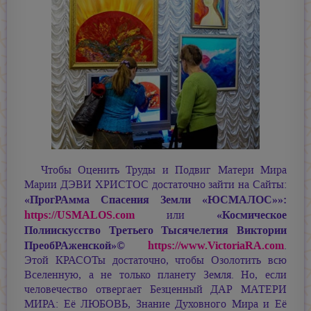
Чтобы Оценить Труды и Подвиг Матери Мира
Марии ДЭВИ ХРИСТОС
достаточно зайти на Сайты:
«ПрогРАмма Спасения Земли «ЮСМАЛОС»»:
https://USMALOS.com
«Космическое
или
Полиискусство Третьего Тысячелетия Виктории
ПреобРАженской»©
https://www.VictoriaRA.com
.
Этой КРАСОТы достаточно, чтобы Озолотить всю
Вселенную, а не только планету Земля. Но, если
человечество отвергает Безценный ДАР МАТЕРИ
МИРА: Её ЛЮБОВЬ, Знание Духовного Мира и Её