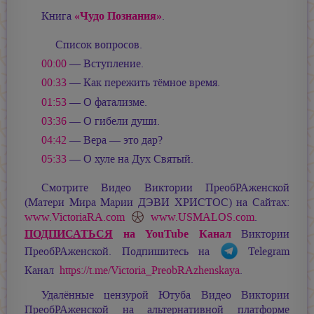
«Чудо Познания»
Книга
.
Список вопросов.
00:00
— Вступление.
00:33
— Как пережить тёмное время.
01:53
— О фатализме.
03:36
— О гибели души.
04:42
— Вера — это дар?
05:33
— О хуле на Дух Святый.
Смотрите Видео Виктории ПреобРАженской
(Матери Мира
Марии ДЭВИ ХРИСТОС
) на Сайтах:
www.VictoriaRA.com
www.USMALOS.com
.
ПОДПИСАТЬСЯ
на YouTube Канал
Виктории
ПреобРАженской. Подпишитесь на
Telegram
Канал
https://t.me/Victoria_PreobRAzhenskaya
.
Удалённые цензурой Ютуба Видео Виктории
ПреобРАженской на альтернативной платформе