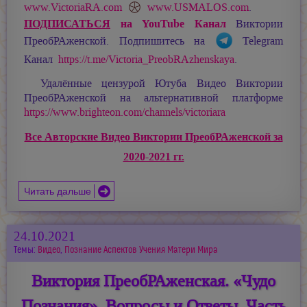
www.VictoriaRA.com
www.USMALOS.com
.
ПОДПИСАТЬСЯ
на YouTube Канал
Виктории
ПреобРАженской. Подпишитесь на
Telegram
Канал
https://t.me/Victoria_PreobRAzhenskaya
.
Удалённые цензурой Ютуба Видео Виктории
ПреобРАженской на альтернативной платформе
https://www.brighteon.com/channels/victoriara
Все Авторские Видео Виктории ПреобРАженской за
2020-2021 гг.
Читать дальше
24.10.2021
Темы:
Видео
,
Познание Аспектов Учения Матери Мира
Виктория ПреобРАженская. «Чудо
Познания». Вопросы и Ответы. Часть