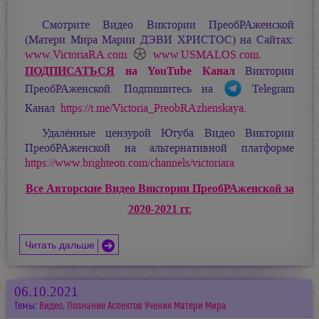
Смотрите Видео Виктории ПреобРАженской
(Матери Мира
Марии ДЭВИ ХРИСТОС
) на Сайтах:
www.VictoriaRA.com
www.USMALOS.com
.
ПОДПИСАТЬСЯ
на YouTube Канал
Виктории
ПреобРАженской. Подпишитесь на
Telegram
Канал
https://t.me/Victoria_PreobRAzhenskaya
.
Удалённые цензурой Ютуба Видео Виктории
ПреобРАженской на альтернативной платформе
https://www.brighteon.com/channels/victoriara
Все Авторские Видео Виктории ПреобРАженской за
2020-2021 гг.
Читать дальше
06.10.2021
Темы:
Видео
,
Познание Аспектов Учения Матери Мира