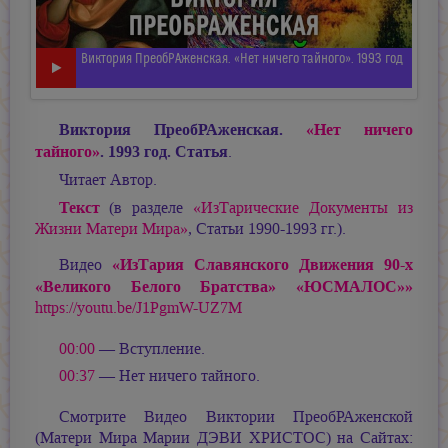
Виктория ПреобРАженская. «Нет ничего тайного». 1993 год
Виктория ПреобРАженская.
«Нет ничего
тайного»
. 1993 год. Статья
.
Читает Автор.
Текст
(в разделе
«ИзТарические Документы из
Жизни Матери Мира»
, Статьи 1990-1993 гг.).
«ИзТария Славянского Движения 90-х
Видео
«Великого Белого Братства» «ЮСМАЛОС»»
https://youtu.be/J1PgmW-UZ7M
00:00
— Вступление.
00:37
— Нет ничего тайного.
Смотрите Видео Виктории ПреобРАженской
(Матери Мира
Марии ДЭВИ ХРИСТОС
) на Сайтах: