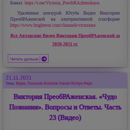
Канал
https://t.me/Victoria_PreobRAzhenskaya
.
Удалённые цензурой Ютуба Видео Виктории
ПреобРАженской на альтернативной платформе
https://www.brighteon.com/channels/victoriara
Все Авторские Видео Виктории ПреобРАженской за
2020-2021 гг.
Читать дальше
21.11.2021
Темы:
Видео
,
Познание Аспектов Учения Матери Мира
Виктория ПреобРАженская. «Чудо
Познания». Вопросы и Ответы. Часть
23 (Видео)