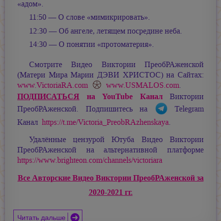
«адом».
11:50 — О слове «мимикрировать».
12:30 — Об ангеле, летящем посредине неба.
14:30 — О понятии «протоматерия».
Смотрите Видео Виктории ПреобРАженской
(Матери Мира
Марии ДЭВИ ХРИСТОС
) на Сайтах:
www.VictoriaRA.com
www.USMALOS.com
.
ПОДПИСАТЬСЯ
на YouTube Канал
Виктории
ПреобРАженской. Подпишитесь на
Telegram
Канал
https://t.me/Victoria_PreobRAzhenskaya
.
Удалённые цензурой Ютуба Видео Виктории
ПреобРАженской на альтернативной платформе
https://www.brighteon.com/channels/victoriara
Все Авторские Видео Виктории ПреобРАженской за
2020-2021 гг.
Читать дальше