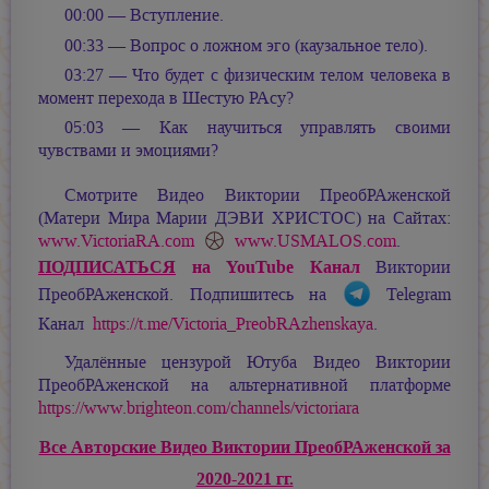
00:00 — Вступление.
00:33 — Вопрос о ложном эго (каузальное тело).
03:27 — Что будет с физическим телом человека в
момент перехода в Шестую РАсу?
05:03 — Как научиться управлять своими
чувствами и эмоциями?
Смотрите Видео Виктории ПреобРАженской
(Матери Мира
Марии ДЭВИ ХРИСТОС
) на Сайтах:
www.VictoriaRA.com
www.USMALOS.com
.
ПОДПИСАТЬСЯ
на YouTube Канал
Виктории
ПреобРАженской. Подпишитесь на
Telegram
Канал
https://t.me/Victoria_PreobRAzhenskaya
.
Удалённые цензурой Ютуба Видео Виктории
ПреобРАженской на альтернативной платформе
https://www.brighteon.com/channels/victoriara
Все Авторские Видео Виктории ПреобРАженской за
2020-2021 гг.