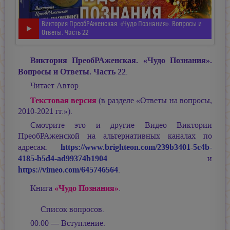
Виктория ПреобРАженская. «Чудо Познания». Вопросы и
Ответы. Часть 22
Виктория ПреобРАженская. «Чудо Познания».
Вопросы и Ответы. Часть 22
.
Читает Автор.
Текстовая версия
(в разделе «Ответы на вопросы,
2010-2021 гг.»).
Смотрите это и другие Видео Виктории
ПреобРАженской на альтернативных каналах по
https://www.brighteon.com/239b3401-5c4b-
адресам:
4185-b5d4-ad99374b1904
и
https://vimeo.com/645746564
.
«Чудо Познания»
Книга
.
Список вопросов.
00:00 — Вступление.