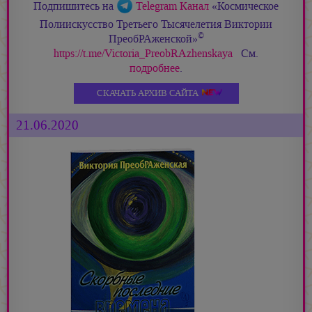
Подпишитесь на
Telegram Канал
«Космическое
Полиискусство Третьего Тысячелетия Виктории
©
ПреобРАженской»
https://t.me/Victoria_PreobRAzhenskaya
См.
подробнее
.
СКАЧАТЬ АРХИВ САЙТА
21.06.2020