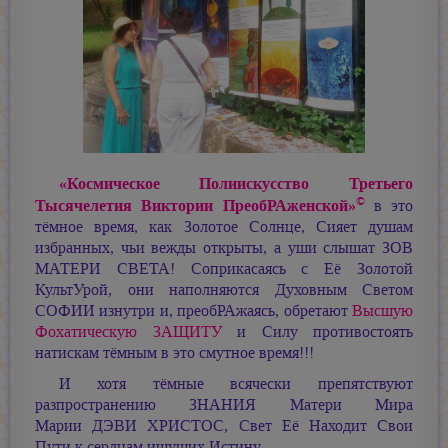
«Космическое Полиискусство Третьего
©
Тысячелетия Виктории ПреобРАженской»
в это
тёмное время, как Золотое Солнце, Сияет душам
избранных, чьи вежды открыты, а уши слышат ЗОВ
МАТЕРИ СВЕТА! Соприкасаясь с Её Золотой
КультУрой, они наполняются Духовным Светом
СОФИИ изнутри и, преобРАжаясь, обретают
Высшую
Фохатическую ЗАЩИТУ
и Силу противостоять
натискам тёмным в это смутное время!!!
И хотя тёмные всячески препятствуют
разпространению ЗНАНИЯ Матери Мира
Марии ДЭВИ ХРИСТОС,
Свет Её Находит Свои
Пути к сердцам ищущих Истину.