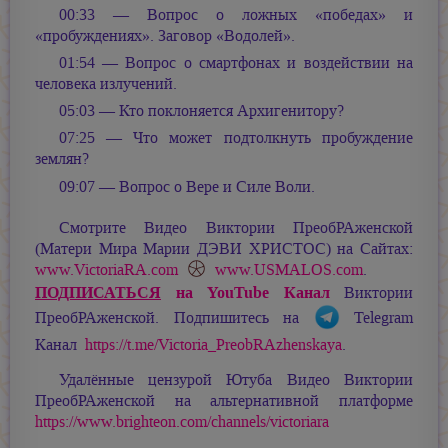
00:33 — Вопрос о ложных «победах» и
«пробуждениях». Заговор «Водолей».
01:54 — Вопрос о смартфонах и воздействии на
человека излучений.
05:03 — Кто поклоняется Архигенитору?
07:25 — Что может подтолкнуть пробуждение
землян?
09:07 — Вопрос о Вере и Силе Воли.
Смотрите Видео Виктории ПреобРАженской
(Матери Мира
Марии ДЭВИ ХРИСТОС
) на Сайтах:
www.VictoriaRA.com
www.USMALOS.com
.
ПОДПИСАТЬСЯ
на YouTube Канал
Виктории
ПреобРАженской. Подпишитесь на
Telegram
Канал
https://t.me/Victoria_PreobRAzhenskaya
.
Удалённые цензурой Ютуба Видео Виктории
ПреобРАженской на альтернативной платформе
https://www.brighteon.com/channels/victoriara