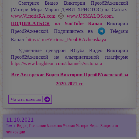
Смотрите Видео Виктории ПреобРАженской
(Матери Мира
Марии ДЭВИ ХРИСТОС
) на Сайтах:
www.VictoriaRA.com
www.USMALOS.com
.
ПОДПИСАТЬСЯ
на YouTube Канал
Виктории
ПреобРАженской. Подпишитесь на
Telegram
Канал
https://t.me/Victoria_PreobRAzhenskaya
.
Удалённые цензурой Ютуба Видео Виктории
ПреобРАженской на альтернативной платформе
https://www.brighteon.com/channels/victoriara
Все Авторские Видео Виктории ПреобРАженской за
2020-2021 гг.
Читать дальше
11.10.2021
Темы:
Видео
,
Познание Аспектов Учения Матери Мира
,
Защита от
чипизации