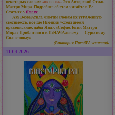
некоторых словах:
«о»
на
«а»
. Это Авторский Стиль
Матери Мира. Подробнее об этом читайте в Её
Статьях о
Языке
.
Азъ ВозвРАтила многим словам их утРАченную
светимость, кое-где Изменив устоявшееся
правописание, дабы Язык «СофиоЛогии Матери
Мира» Приблизился к ИзНАЧАльному — Сурьскому-
Солнечному»
(Виктория ПреобРАженская).
11.04.2026