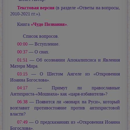
Текстовая версия
(в разделе «Ответы на вопросы,
2010-2021 гг.»).
«Чудо Познания»
Книга
.
Список вопросов.
00:00
— Вступление.
00:37
— О снах.
01:51
— Об осознании Апокалипсиса и Явления
Матери Мира.
03:15
— О Шестом Ангеле из «Откровения
Иоанна Богослова».
04:17
— Примут ли православные
Антихриста-«Мошиаха» как «царя-избавителя»?
06:38
— Появится ли «монарх на Руси», который
возглавит противостояние против антихристовой
власти?
07:49
— О предсказаниях из «Откровения Иоанна
Богослова».