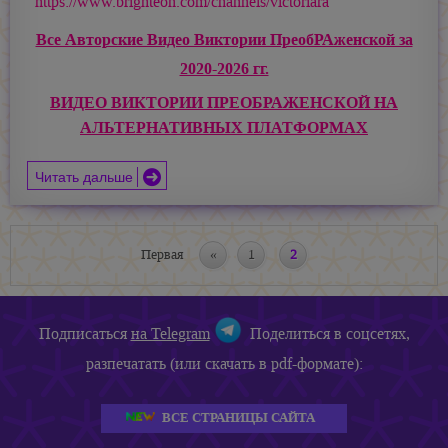
https://www.brighteon.com/channels/victoriara
Все Авторские Видео Виктории ПреобРАженской за
2020-2026 гг.
ВИДЕО ВИКТОРИИ ПРЕОБРАЖЕНСКОЙ НА
АЛЬТЕРНАТИВНЫХ ПЛАТФОРМАХ
Читать дальше
Первая
«
1
2
Подписаться
на Telegram
Поделиться в соцсетях,
разпечатать (или скачать в pdf-формате):
ВСЕ СТРАНИЦЫ САЙТА