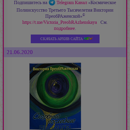
Подпишитесь на
Telegram Канал
«Космическое
Полиискусство Третьего Тысячелетия Виктории
©
ПреобРАженской»
https://t.me/Victoria_PreobRAzhenskaya
См.
подробнее
.
СКАЧАТЬ АРХИВ САЙТА
21.06.2020