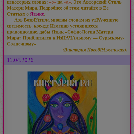
некоторых словах:
«о»
на
«а»
. Это Авторский Стиль
Матери Мира. Подробнее об этом читайте в Её
Статьях о
Языке
.
Азъ ВозвРАтила многим словам их утРАченную
светимость, кое-где Изменив устоявшееся
правописание, дабы Язык «СофиоЛогии Матери
Мира» Приблизился к ИзНАЧАльному — Сурьскому-
Солнечному»
(Виктория ПреобРАженская).
11.04.2026