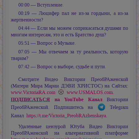
00:00 — Вступление.
00:19 — Люцифер пал не из-за гордыни, а из-за
жертвенности?
04:44 — Если мы можем соприкасаться душами по
многим интересам, это и есть Братство душ?
05:51 — Вопрос о Музыке.
07:05 — Мы отвечаем за ту реальность, которую
тварим?
07:42 — Вопрос о выборе, судьбе и пути.
Смотрите Видео Виктории ПреобРАженской
(Матери Мира
Марии ДЭВИ ХРИСТОС
) на Сайтах:
www.VictoriaRA.com
www.USMALOS.com
.
ПОДПИСАТЬСЯ
на YouTube Канал
Виктории
ПреобРАженской. Подпишитесь на
Telegram
Канал
https://t.me/Victoria_PreobRAzhenskaya
.
Удалённые цензурой Ютуба Видео Виктории
ПреобРАженской на альтернативной платформе