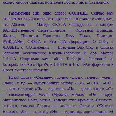
можно многое Сказать, но вполне достаточно и Сказанного!
Разсмотрим ещё одно слово:
СОЛНЦЕ
. Сейчас вам
откроется новый взгляд на сакрал слова и станет очевидным,
что Абсолют — Матерь СВЕТА Зашифровала в каждом
БАЖЕНственном Слове-Символе — Основной Принцип
Жизни, Принцип Единства Двух Начал, Принцип
РАЖДАНия СВЕТА и Его ТРАнсформации. О Себе, о
ЛЮБВИ, о СОТварении — Всесущая Эйн-Соф в Словах
Заложила Космические Ключи-Послания. И Азъ, Матерь
СВЕТА, Открываю вам Тайны ТеоСофии, Основной из
Которых является ПриРАда СВЕТА и Его ТРАнсформация в
ПростРАнстве и Времени.
Итак! Слова:
«Солнце»
,
«соль»
,
«слон»
,
«слово»
,
«сон»
,
«лоно»
и т.д. — имеют общую основу
«СЛ»
,
«СЛН»
.
«СО»
— значит соитие,
«Л»
— единство,
«Н»
— двое в одном.
«С»
— символизирует Месяц (Мужское Начало);
«О»
— круг,
Материнское Лоно, бытиё, Триединство времени, Вечность;
наконец, символ Солнца — дневного Светила (Женское
Начало);
«Л»
— зачатие,
«Н»
— единство, две единицы