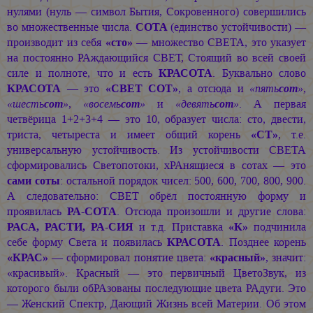
нулями (нуль — символ Бытия, Сокровенного) совершились
во множественные числа.
СОТА
(единство устойчивости) —
производит из себя
«сто»
— множество СВЕТА, это указует
на постоянно РАждающийся СВЕТ, Стоящий во всей своей
силе и полноте, что и есть
КРАСОТА
. Буквально слово
КРАСОТА
— это
«СВЕТ СОТ»
, а отсюда и
«пять
сот
»
,
«шесть
сот
»
,
«восемь
сот
»
и
«девять
сот
»
. А первая
четвёрица 1+2+3+4 — это 10, образует числа: сто, двести,
триста, четыреста и имеет общий корень
«СТ»
, т.е.
универсальную устойчивость. Из устойчивости СВЕТА
сформировались Светопотоки, хРАнящиеся в сотах — это
сами соты
: остальной порядок чисел: 500, 600, 700, 800, 900.
А следовательно: СВЕТ обрёл постоянную форму и
проявилась
РА-СОТА
. Отсюда произошли и другие слова:
РАСА, РАСТИ, РА-СИЯ
и т.д. Приставка
«К»
подчинила
себе форму Света и появилась
КРАСОТА
. Позднее корень
«КРАС»
— сформировал понятие цвета:
«красный»
, значит:
«красивый». Красный — это первичный ЦветоЗвук, из
которого были обРАзованы последующие цвета РАдуги. Это
— Женский Спектр, Дающий Жизнь всей Материи. Об этом