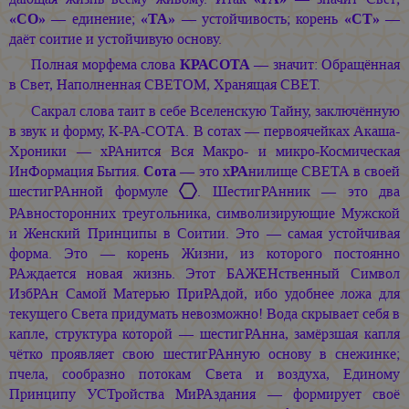
«СО»
— единение;
«ТА»
— устойчивость; корень
«СТ»
—
даёт соитие и устойчивую основу.
Полная морфема слова
КРАСОТА
— значит: Обращённая
в Свет, Наполненная СВЕТОМ, Хранящая СВЕТ.
Сакрал слова таит в себе Вселенскую Тайну, заключённую
в звук и форму, К-РА-СОТА. В сотах — первоячейках Акаша-
Хроники — хРАнится Вся Макро- и микро-Космическая
ИнФормация Бытия.
Сота
— это х
РА
нилище СВЕТА в своей
шестигРАнной формуле
. ШестигРАнник — это два
РАвносторонних треугольника, символизирующие Мужской
и Женский Принципы в Соитии. Это — самая устойчивая
форма. Это — корень Жизни, из которого постоянно
РАждается новая жизнь. Этот БАЖЕНственный Символ
ИзбРАн Самой Матерью ПриРАдой, ибо удобнее ложа для
текущего Света придумать невозможно! Вода скрывает себя в
капле, структура которой — шестигРАнна, замёрзшая капля
чётко проявляет свою шестигРАнную основу в снежинке;
пчела, сообразно потокам Света и воздуха, Единому
Принципу УСТройства МиРАздания — формирует своё