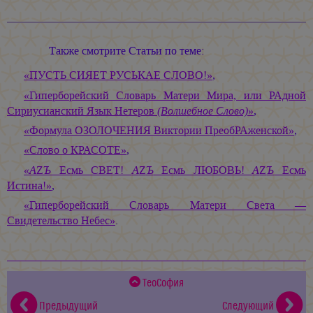
Также смотрите Статьи по теме:
«ПУСТЬ СИЯЕТ РУСЬКАЕ СЛОВО!»
,
«Гиперборейский Словарь Матери Мира, или РАдной
Сириусианский Язык Нетеров
(Волшебное Слово)
»
,
«Формула ОЗОЛОЧЕНИЯ Виктории ПреобРАженской»
,
«Слово о КРАСОТЕ»
,
«
А
Z
Ъ
Есмь СВЕТ!
А
Z
Ъ
Есмь ЛЮБОВЬ!
А
Z
Ъ
Есмь
Истина!»
,
«Гиперборейский Словарь Матери Света —
Свидетельство Небес»
.
ТеоСофия
Предыдущий
Следующий