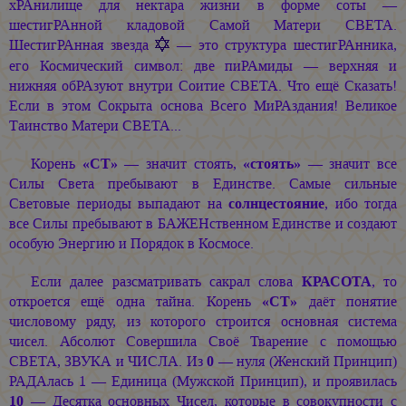
хРАнилище для нектара жизни в форме соты —
шестигРАнной кладовой Самой Матери СВЕТА.
ШестигРАнная звезда
— это структура шестигРАнника,
его Космический символ: две пиРАмиды — верхняя и
нижняя обРАзуют внутри Соитие СВЕТА. Что ещё Сказать!
Если в этом Сокрыта основа Всего МиРАздания! Великое
Таинство Матери СВЕТА...
Корень
«СТ»
— значит стоять,
«стоять»
— значит все
Силы Света пребывают в Единстве. Самые сильные
Световые периоды выпадают на
солнцестояние
, ибо тогда
все Силы пребывают в БАЖЕНственном Единстве и создают
особую Энергию и Порядок в Космосе.
Если далее разсматривать сакрал слова
КРАСОТА
, то
откроется ещё одна тайна. Корень
«СТ»
даёт понятие
числовому ряду, из которого строится основная система
чисел. Абсолют Совершила Своё Тварение с помощью
СВЕТА, ЗВУКА и ЧИСЛА. Из
0
— нуля (Женский Принцип)
РАДАлась 1 — Единица (Мужской Принцип), и проявилась
10
— Десятка основных Чисел, которые в совокупности с