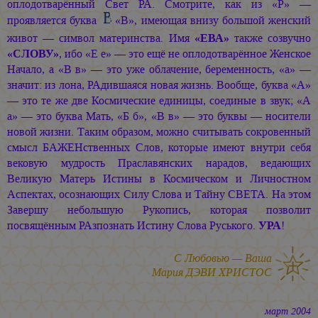
оплодотварённый Свет РА. Смотрите, как из «Р» —
проявляется
буква
«В»,
имеющая внизу большой женский
живот — символ материнства. Имя
«ЕВА»
также созвучно
«СЛОВУ»
, ибо «Е е» — это ещё не оплодотварённое Женское
Начало, а «В в» — это уже облачение, беременность, «а» —
значит: из лона, РАдившаяся новая жизнь. Вообще, буква «А»
— это те же две Космические единицы, соединые в звук; «А
а» — это буква Мать, «Б б», «В в» — это буквы — носители
новой жизни. Таким образом, можно считывать сокровенный
смысл БАЖЕНственных Слов, которые имеют внутри себя
вековую мудрость Праславянских нарадов, ведающих
Великую Матерь Истины в Космическом и Личностном
Аспектах, осознающих Силу Слова и Тайну СВЕТА. На этом
Завершу небольшую Рукопись, которая позволит
посвящённым РАзпознать Истину Слова Руського.
УРА
!
С Любовью — Ваша
Мария ДЭВИ ХРИСТОС
март 2004