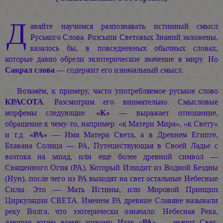
Д
авайте научимся разпознавать истинный смысл
Руського Слова. Розсыпи Световых Знаний заложены,
казалось бы, в повседневных обычных словах,
которые давно обрели экзотерическое значение в миру. Но
Сакрал слова
— содержит его изначальный смысл.
Возьмём, к примеру, часто употребляемое руськое слово
КРАСОТА
. Разсмотрим его внимательно. Смысловые
морфемы следующие:
«К»
— выражает отношение,
обращение к чему-то, например: «к Матери Мира», «к Свету»
и т.д.
«РА»
— Имя Матери Света, а в Древнем Египте,
Бхавана Солнца — РА, Путешествующая в Своей Ладье с
возтока на запад, или ещё более древний символ —
Священного Огня (РА), Который Изходит из Водной Бездны
(Нун), после чего из РА выходят на свет остальные Небесные
Силы. Это — Мать Истины, или Мировой Принцип
Циркуляции СВЕТА. Именем РА древние Славяне называли
реку Волга, что эзотерически означало: Небесная Река,
дающая жизнь всему живому. Итак
«РА»
— значит Свет;