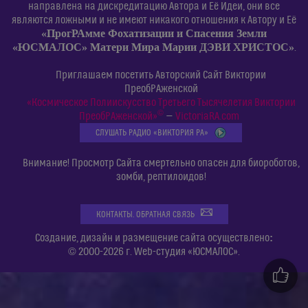
направлена на дискредитацию Автора и Её Идеи, они все
являются ложными и не имеют никакого отношения к Автору и Её
«ПрогРАмме Фохатизации и Спасения Земли
«ЮСМАЛОС» Матери Мира Марии ДЭВИ ХРИСТОС»
.
Приглашаем посетить Авторский Сайт Виктории
ПреобРАженской
«Космическое Полиискусство Третьего Тысячелетия Виктории
©
ПреобРАженской»
—
VictoriaRA.com
СЛУШАТЬ РАДИО «ВИКТОРИЯ РА»
Внимание! Просмотр Сайта смертельно опасен для биороботов,
зомби, рептилоидов!
КОНТАКТЫ. ОБРАТНАЯ СВЯЗЬ
:
Создание, дизайн и размещение сайта осуществлено
© 2000-2026 г. Web-студия «ЮСМАЛОС».