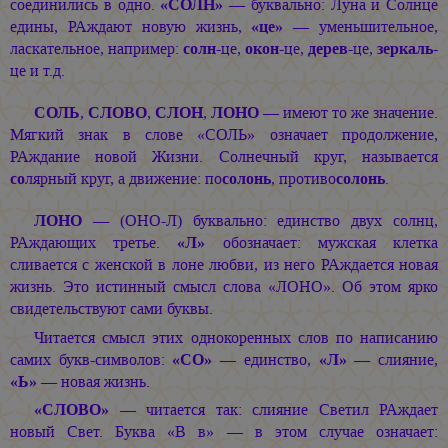
соединились в одно.
«СОЛН»
— буквально: Луна и Солнце
едины, РАждают новую жизнь,
«це»
— уменьшительное,
ласкательное, например:
солн
-це,
окон
-це,
дерев
-це,
зеркаль
-
це и т.д.
СОЛЬ
,
СЛОВО
,
СЛОН
,
ЛОНО
— имеют то же значение.
Мягкий знак в слове «СОЛЬ» означает продолжение,
РАждание новой Жизни. Солнечный круг, называется
со
лярный круг, а движение: по
солонь
, противо
солонь
.
ЛОНО
— (ОНО-Л) буквально: единство двух солнц,
РАждающих третье.
«Л»
обозначает: мужская клетка
сливается с женской в лоне любви, из него РАждается новая
жизнь. Это истинный смысл слова «ЛОНО». Об этом ярко
свидетельствуют сами буквы.
Читается смысл этих однокоренных слов по написанию
самих букв-символов:
«СО»
— единство,
«Л»
— слияние,
«Ь»
— новая жизнь.
«СЛОВО»
— читается так: слияние Светил РАждает
новый Свет. Буква «В в» — в этом случае означает: