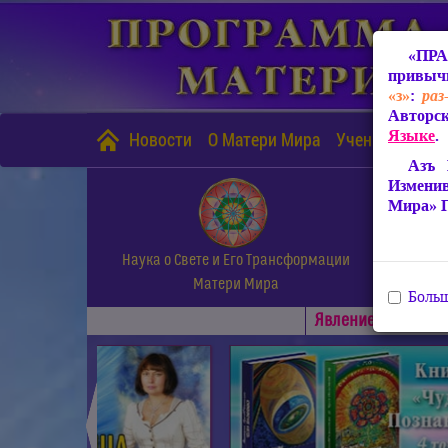
«ПРА
привычн
«з»
:
раз
Авторск
Языке
.
Новости
О Матери Мира
Учение Матери
Азъ 
Измени
Мира» 
Наука о Свете и Его Трансформации
Матери Мира
Больш
Явлениe Матери М
◄