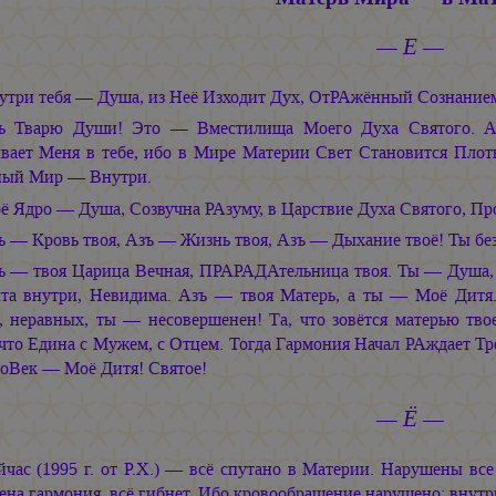
— Е —
утри тебя — Душа, из Неё Изходит Дух, ОтРАжённый Сознание
ъ Тварю Души! Это — Вместилища Моего Духа Святого. А
вает Меня в тебе, ибо в Мире Материи Свет Становится Пло
ный Мир — Внутри.
ё Ядро — Душа, Созвучна РАзуму, в Царствие Духа Святого, Пр
ъ — Кровь твоя, Азъ — Жизнь твоя, Азъ — Дыхание твоё! Ты б
ъ — твоя Царица Вечная, ПРАРАДАтельница твоя. Ты — Душа, 
та внутри, Невидима. Азъ — твоя Матерь, а ты — Моё Дитя.
, неравных, ты — несовершенен! Та, что зовётся матерью тво
что Едина с Мужем, с Отцем. Тогда Гармония Начал РАждает Тр
оВек — Моё Дитя! Святое!
— Ё —
йчас (1995 г. от Р.Х.) — всё спутано в Материи. Нарушены все
на гармония, всё гибнет. Ибо кровообращение нарушено: внутр