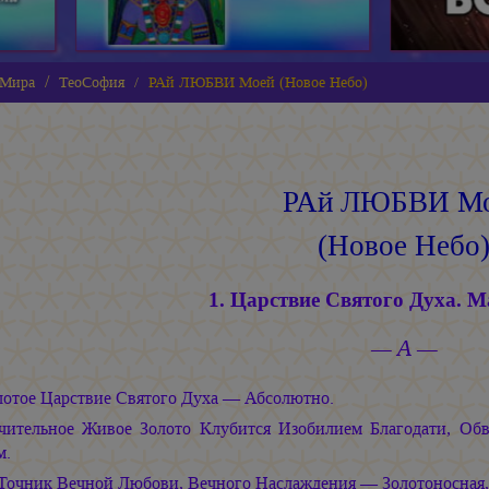
 Мира
ТеоСофия
РАй ЛЮБВИ Моей (Новое Небо)
РАй ЛЮБВИ М
(Новое Небо
1. Царствие Святого Духа. 
— А —
лотое Царствие Святого Духа — Абсолютно.
чительное Живое Золото Клубится Изобилием Благодати, О
м.
Точник Вечной Любови, Вечного Наслаждения — Золотоносная, 