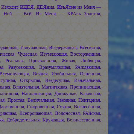
! Изходит
ИДЕЯ
,
ДЕЯ
ния,
ИзъЯтие
из Меня —
 В Ней — Всё! Из Меня — КРАвь Золотая,
дающая, Излучающая, Вседержащая, Всесвятая,
ическая, Чудесная, Изумляющая, Восторженная,
я, Реальная, Проявленная, Живая, Любящая,
кая, Разумеющая, Вразумляющая, РАждающая,
Всемилующая, Вечная, Изобильная, Огненная,
упная, Открытая, Вездесущая, Изначальная,
ельная, Влиятельная, Магнитящая, Проницающая,
граничная, Наполняющая, Движущая, Ключевая,
я, Простая, Величальная, Звёздная, Нектарная,
арственная, Сокровенная, Святая, Вознесённая,
аряющая, Всепрощающая, Водоносная, РАйская,
яя, Добродетельная, Кружащая, Величественная,