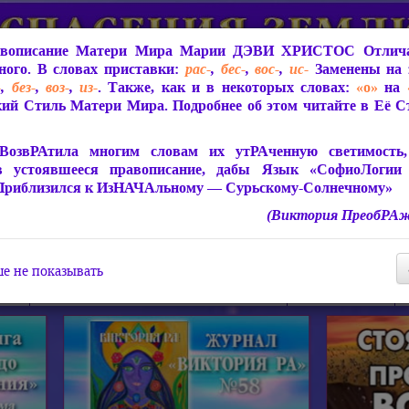
вописание Матери Мира
Марии ДЭВИ ХРИСТОС
Отлича
ого. В словах приставки:
рас-
,
бес-
,
вос-
,
ис-
Заменены на 
-
,
без-
,
воз-
,
из-
. Также, как и в некоторых словах:
«о»
на
ий Стиль Матери Мира. Подробнее об этом читайте в Её 
 Мира
О ПрогРАмме «ЮСМАЛОС»
Библиотека
Защит
ВозвРАтила многим словам их утРАченную светимость, 
в устоявшееся правописание, дабы Язык «СофиоЛогии
Приблизился к ИзНАЧАльному — Сурьскому-Солнечному»
(Виктория ПреобРАж
СофиоЛогия Матери Мира
Живое Слово Матери Мир
Статьи, Книги, Видео, Аудио 
е не показывать
ира
Пророчества о Явлении Матери Мира
Молитва Света