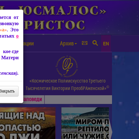
ется от
звонкую
«а»
. Это
Статьях
о
а от чипизации
Архив
EN
кое-где
 Матери
енская).
а.
«Космическое Полиискусство Третьего
©
и др.
Тысячелетия
Виктории ПреобРАженской»
Закрыть
Основные
Заповеди
►