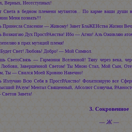
х, Верных, Неотступных!
т Света в бедном племени мутантов... По карме ваши души в
нии Меня познать!!!
ъ Принесла Спасение — Живому! Завет БлаЖЕНства Жизни Веч
ъ Возжигаю Дух ПростРАнства! Ибо — Агни! Азъ Оживляю ато
пепеляю в прах мутаций племя!
 Будет Свет! Любовь! Добро! — Мой Символ.
шь СветоСвязь — Гармония Вселенной! Тяну через века, чер
 Любови, Завершённой Светом! Ты Мною Стал, Мой Сын, Оте
м, Ты — Свился Моей Кровию Навечно!
ъ Излучаю Всю Себя в ПростРАнство! Фохатизирую все Сфе
ысший РАзум! Ментал Священный, Абсолют Созвучья, РАвност
 Светов Завета!
3. Сокровенное
— Ж —