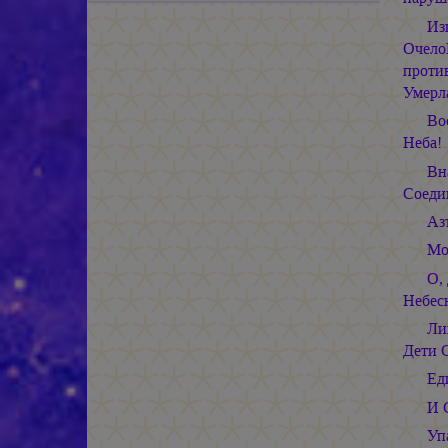
Из
Очело
против
Умерл
Во
Неба!
Вн
Соеди
Аз
Мо
О,
Небес
Ли
Дети С
Ед
И 
Уп