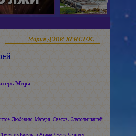
Мария ДЭВИ ХРИСТОС
оей
)
Матерь Мира
бвитое Любовию Матери Светов, Златодышащей
Течёт из Каждого Атома Духом Святым.