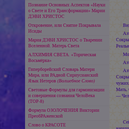
Познание Основных Аспектов «Науки
о Свете и Его Трансформации» Марии
ДЭВИ ХРИСТОС
Откровение, или Снятие Покрывала
Вн
Исиды
Аз
Сокры
Мария ДЭВИ ХРИСТОС о Тварении
Вселенной. Матерь Света
Реаль
Мо
АЛХИМИЯ СВЕТА. «Торическая
Восьмёрка»
Аз
Гиперборейский Словарь Матери
Аз
Мира, или РАдной Сириусианский
Сокры
Язык Нетеров
(Волшебное Слово)
чужих
Мать, 
Световые Формулы для гармонизации
и совершения сознания ЧелоВека
— Чел
(ТОР-8)
Формула ОЗОЛОЧЕНИЯ Виктории
ПреобРАженской
Се
Слово о КРАСОТЕ
наруше