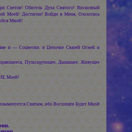
и Светов! Обитель Духа Святого! Вискозный
 Моей! Достигни! Войди в Меня, Озолотись
уйся Мной!
мме и — Соцветии: в Цепочке Связей Огней и
ширяющееся, Пульсирующее, Дышащее, Живущее
НЕ Моей!
Возыменуется Святым, ибо Восхищён Будет Мной
рии.
терии