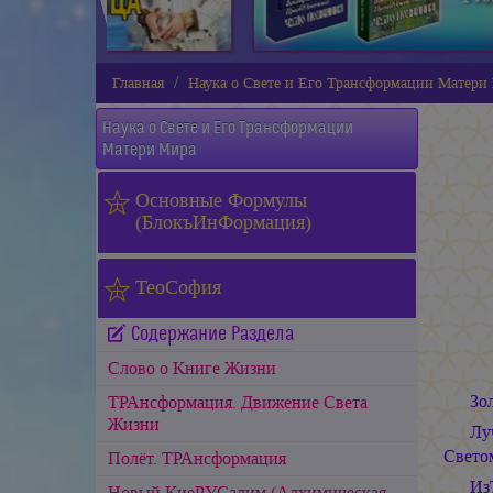
Главная
Наука о Свете и Его Трансформации Матери
Наука о Свете и Его Трансформации
Матери Мира
Основные Формулы
(БлокъИнФормация)
ТеоСофия
Содержание Раздела
Слово о Книге Жизни
Зо
ТРАнсформация. Движение Света
Жизни
Лу
Свето
Полёт. ТРАнсформация
Из
Новый КиеРУСалим (Алхимическая