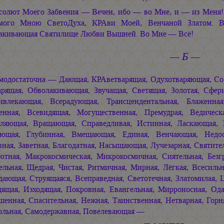
солют Моего Забвения — Вечен, ибо — во Мне, и — из Меня
мого Мною СветоДуха, КРАви Моей, Венчаной Златом.
акивающая Святилище Любви Вышней. Во Мне — Всё!
— Б —
модостаточна — Дающая, КРАветварящая, Одухотваряющая, Соз
арящая, Обволакивающая, Звучащая, Светящая, Золотая, Сфер
ивлекающая, Всерадующая, Трансцендентальная, Блаженна
енная, Всевидящая, Могущественная, Премудрая, Ведичес
ляющая, Вращающая, Справедливая, Истинная, Ласкающая, 
ющая, Глубинная, Вмещающая, Единая, Венчающая, Недост
вная, Заветная, Благодатная, Насыщающая, Лучезарная, Святит
ютная, Макрокосмическая, Микрокосмичная, Сиятельная, Без
льная, Щедрая, Чистая, Ритмичная, Мирная, Лёгкая, Всесильна
ающая, Струящаяся, Всеправедная, Светотечная, Златомилая, Ц
дящая, Изходящая, Покровная, Евангельная, Мирроносная, Од
шенная, Спасительная, Нежная, Таинственная, Нетварная, Горн
ольная, Самодержавная, Повелевающая —