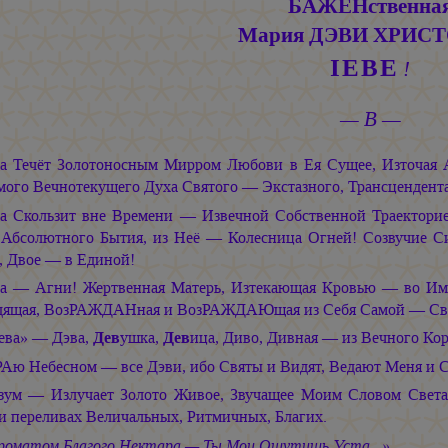
БАЖЕНственна
Мария ДЭВИ ХРИС
ІЕВЕ
!
— В —
а Течёт Золотоносным Мирром Любови в Ея Сущее, Източая
мого Вечнотекущего Духа Святого — Экстазного, Трансцендент
а Скользит вне Времени — Извечной Собственной Траекторие
 Абсолютного Бытия, из Неё — Колесница Огней! Созвучие С
, Двое — в Единой!
а — Агни! Жертвенная Матерь, Изтекающая Кровью — во Им
дящая, ВозРАЖДАНная и ВозРАЖДАЮщая из Себя Самой — С
ева» — Дэва,
Дев
ушка,
Дев
ица, Диво, Дивная — из Вечного Ко
РАю Небесном — все Дэви, ибо Святы и Видят, Ведают Меня и 
зум — Излучает Золото Живое, Звучащее Моим Словом Света!
 и переливах Величальных, Ритмичных, Благих.
роматом Благого Нектара — Ты Мои Ощутишь Уста...»