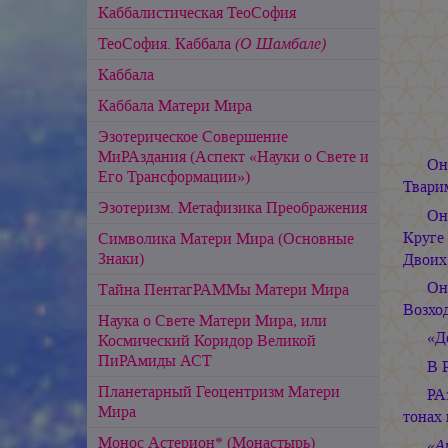
Каббалистическая ТеоСофия
ТеоСофия. Каббала
(О Шамбале)
Каббала
Каббала Матери Мира
Эзотерическое Совершение
МиРАздания (Аспект «Науки о Свете и
Он
Его Трансформации»)
Твари
Эзотеризм. Метафизика Преображения
Он
Круге
Символика Матери Мира (Основные
Знаки)
Двоих
Он
Тайна ПентагРАММы Матери Мира
Возхо
Наука о Свете Матери Мира, или
«Д
Космический Коридор Великой
ПиРАмиды АСТ
В 
Планетарный Геоцентризм Матери
РА
Мира
тонах
Монос Астерион* (Монастырь)
«А