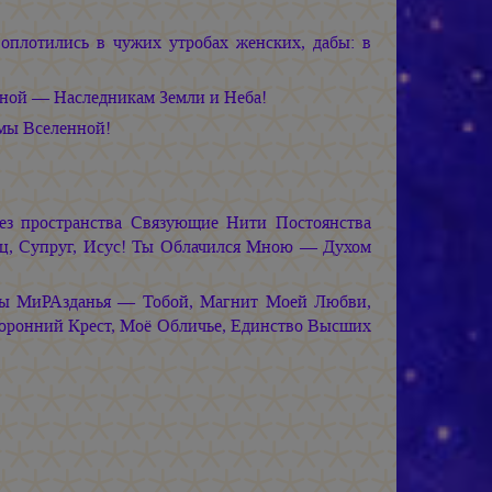
оплотились в чужих утробах женских, дабы: в
ной — Наследникам Земли и Неба!
мы Вселенной!
ез пространства Связующие Нити Постоянства
ц, Супруг, Исус! Ты Облачился Мною — Духом
ры МиРАзданья — Тобой, Магнит Моей Любви,
оронний Крест, Моё Обличье, Единство Высших