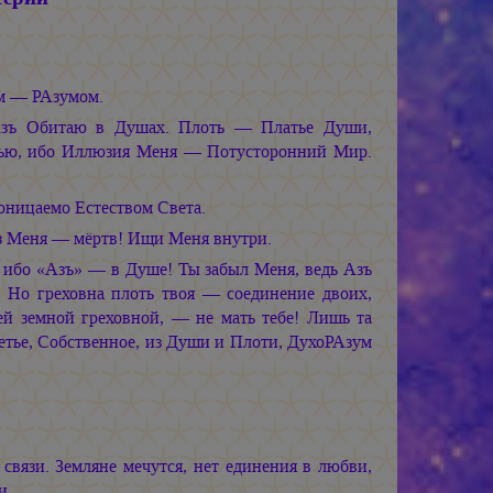
м — РАзумом.
зъ Обитаю в Душах. Плоть — Платье Души,
тью, ибо Иллюзия Меня — Потусторонний Мир.
оницаемо Естеством Света.
ез Меня — мёртв! Ищи Меня внутри.
ибо «Азъ» — в Душе! Ты забыл Меня, ведь Азъ
 Но греховна плоть твоя — соединение двоих,
ей земной греховной, — не мать тебе! Лишь та
етье, Собственное, из Души и Плоти, ДухоРАзум
 связи. Земляне мечутся, нет единения в любви,
и.