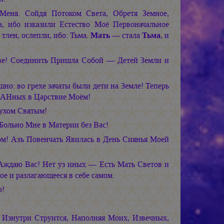
Меня. Сойдя Потоком Света, Обретя Земное,
, ибо изказили Естество Моё Первоначальное
тлен, ослепли, ибо: Тьма.
Мать
— стала
Тьма
, и
ве! Соединить Пришла Собой — Детей Земли и
но: во грехе зачаты были дети на Земле! Теперь
ДАНных в Царствие Моём!
ухом Святым!
ольно Мне в Материи без Вас!
ом! Азъ Повенчать Явилась в День Сиянья Моей
ждаю Вас! Нет уз иных — Есть Мать Светов и
ое и разлагающееся в себе самом.
ю!
Изнутри Струится, Наполняя Моих, Извечных,