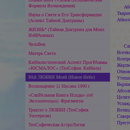
Формула Возхождения)
Аб
Твари
Наука о Свете и Его Трансформации
Абвол
(Аспект Тайной Доктрины)
ЖИЗНЬ* (Тайная Доктрина для Моих
ИзбРАнных)
ЧелоВек
Са
Всетв
Матерь Света
Всепр
Каббалистический Аспект ПрогРАммы
Жертв
«ЮСМАЛОС» (ТеоСофия. Каббала)
Обнов
РАй ЛЮБВИ Моей (Новое Небо)
Утеша
Верхо
Возхождение 11 Нисана 1990 г.
Абсол
«СакРАльная Книга Исиды»
(об
Целите
Эксплантации).
Фрагменты
Услажд
Трактат о ЛЮБВИ (ТеоСофия.
Возхо
Эзотеризм)
Совер
Прест
ТеоСофическая АстроЛогия