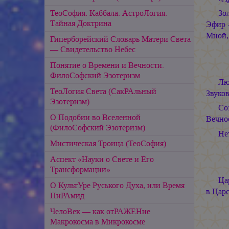
ТеоСофия. Каббала. АстроЛогия.
Зо
Тайная Доктрина
Эфир 
Мной,
Гиперборейский Словарь Матери Света
— Свидетельство Небес
Понятие о Времени и Вечности.
ФилоСофский Эзотеризм
Лю
ТеоЛогия Света (СакРАльный
Звуко
Эзотеризм)
Со
О Подобии во Вселенной
Вечно
(ФилоСофский Эзотеризм)
Не
Мистическая Троица (ТеоСофия)
Аспект «Науки о Свете и Его
Трансформации»
Ца
О КультУре Руського Духа, или Время
в Царс
ПиРАмид
ЧелоВек — как отРАЖЕНие
Макрокосма в Микрокосме