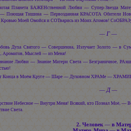
лотая Планета БАЖЕНственной Любви — Супер-Звезда Матер
— Поющая Тишина — Первозданная КРАСОТА Обители Новой
 Кровью Моей Омойся и СОТварись из Моих Атомов! СоОБРАЗ
— Г —
бовь Духа Святого — Совершенна, Излучает Золото — в Су
в, Ароматов, Мыслей — из Меня!
знание Любви — Знание Матери Света — Безграничное, РАз
стью!
т Конца в Моём Круге — Шаре — Духовном ХРАМе — ХРАМИ
— Д —
рствие Небесное — Внутри Меня! Всякий, кто Познал Моё, — 
твие Света.
2. Человек — в Мате
Матерь Мира — в Ма