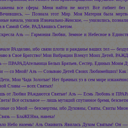
кажены все сферы. Меня найти не могут. Всё гибнет без 
Вечившись, — Познала этот Мир. Моя Материя была мертва
ные начала, унизив Изначально-Женское, — унизились, познали 
а в Самой Себе, РАДАвшись Светом.
скресла Азъ — Гармония Любви, Земное и Небесное в Единст
ачале РАзделяю, ибо связи плоти и ражданье ваших тел — бездуш
няю в Своё Братство! Мои Вибрации Влекут Моих Детей, РАЖ
ъ — ПРАРАДАтельница Белых Братьев, Сестёр, Единых Моим Д
и — со Мной! Азъ — Созываю Детей Своих Любимейших! Как Б
 Дети, Мои Чада Золотые! Нет брачных уз в сем мире изкажённ
ной Славы — всех Святых!
шь от Любви РАждаются Святые! Азъ — Есмь Любовь и ПРАРА
вета! Всё остальное — лишь мутаций спутанное бремя, безсветн
иные со Мной — безсмертны, ибо Духовны, Святы, Свиты Мно
Связь — БлаЖЕНна, навека!
ало Небо наземь! Азъ Оживить Явилась Духом Святым! Он — 