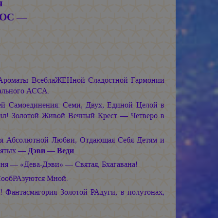
я
ТОС —
 Ароматы ВсеблаЖЕНной Сладостной Гармонии
ального АССА.
й Самоединения: Семи, Двух, Единой Целой в
ил! Золотой Живой Вечный Крест — Четверо в
я Абсолютной Любви, Отдающая Себя Детям и
вятых —
Дэви
—
Веди
.
рня — «Дева-Дэви» — Святая, Бхагавана!
СообРАзуются Мной.
 Фантасмагория Золотой РАдуги, в полутонах,