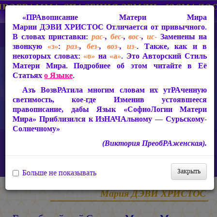
«ПРАвописание Матери Мира
Марии ДЭВИ ХРИСТОС
Отличается от привычного.
В словах приставки:
рас-
,
бес-
,
вос-
,
ис-
Заменены на
звонкую
«з»
:
раз-
,
без-
,
воз-
,
из-
. Также, как и в
некоторых словах:
«о»
на
«а»
. Это Авторский Стиль
Матери Мира. Подробнее об этом читайте в Её
Статьях
о Языке
.
Азъ ВозвРАтила многим словам их утРАченную
светимость, кое-где Изменив устоявшееся
правописание, дабы Язык «СофиоЛогии Матери
Мира» Приблизился к ИзНАЧАльному — Сурьскому-
Солнечному»
Главная
Наука о Свете и Его Трансформации Матери Мира
(Виктория ПреобРАженская).
ТеоСофия
Гиперборейский Словарь Матери Мира, или РАдной
Сириусианский Язык Нетеров
(Волшебное Слово)
Закрыть
Больше не показывать
Мария ДЭВИ ХРИСТОС