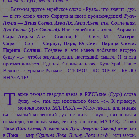
Солнечная Русь, Мать-Солнце!
Возьмём другое еврейское слово
«Руах»
, что значит: дух,
— и это слово чисто Сириусианского произхождения!
Руах-
Ахура — Душа Света, Аура Ах, Аура Ахет, т.е. Солнечная,
Дух Света (Дух Святый).
Или «еврейские» имена:
Аврам
и
Сара
.
Аврам
: Аве —
Святой
, Ра —
Свет
, М —
Матери
.
Сара
— Сар —
Сириус
,
Царь
, РА-
Свет
.
Царица Света,
Царица Солнца.
Позднее в эти имена добавили вторую
букву «а», чтобы завуалировать настоящий смысл. И снова
просматривается Единая Сириусианская КультУра! Наше
Вечное Сурьское-Руськое СЛОВО! КОТОРОЕ БЫЛО
ВНАЧАЛЕ!
Т
акже тёмная гвардия ввела в
РУСЬ
кие (Сурь) слова
букву «о», там, где изначально была «а». К примеру,
молоко
вместо:
МАЛАКА
— Маму лакать, или
малая
ка
— малый вселенский дух, т.е. дитя — душа, питающаяся
от матери, лакающая маму, её силу, энергию, МАЛАКу. Слово
Лака
(Сок Сомы, Вселенский Дух, Энергия Света)
перешло
в
Лока
— мир
(Кришна-Лока, Вишну-Лока и т.д.)
, или замок,