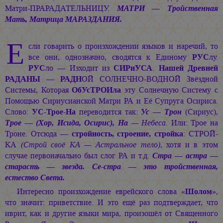
Матри-ПРАРАДАТЕЛЬНИЦУ.
МАТРИ — Тройственная
Мать, Матрица МАРАЗДАНИЯ.
Е
сли говарить о произхождении языков и наречий, то
все они, однозначно, сводятся к Единому
РУС
лу.
РУС
ло — Изходит из
СИРиУСА
.
Нашей Древней
РАДАНЫ
—
РАДН
ОЙ СОЛНЕЧНО-ВОДНОЙ Звёздной
Системы, Которая
ОбУсТРОИла
эту Солнечную Систему с
Помощью Сириусианской Матри РА и Её Супруга Осириса.
Слово:
УС-Трое-На
переводится так:
Ус — Трон
(Сириус),
Трое — (Хор, Исида, Осирис), На
— Небеса
. Или: Трое на
Троне. Отсюда —
стройность, строение, стройка
: СТРОЙ-
КА
(Строй своё КА — Астральное тело)
, хотя и в этом
случае первоначально был слог РА и т.д.
Стра — астра —
старасть — звезда. Се-стра — это тройственная,
естество Света.
Интересно произхождение еврейского слова «
Шолом
»,
что значит: приветствие. И это ещё раз подтверждает, что
иврит, как и другие языки мира, произошёл от Священного