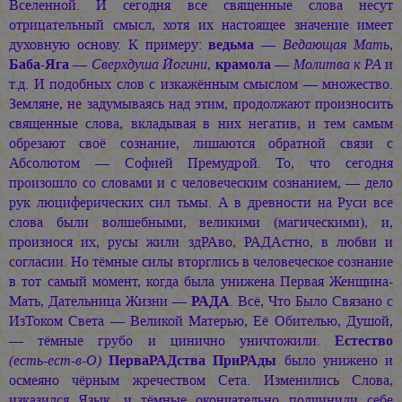
Вселенной. И сегодня все священные слова несут
отрицательный смысл, хотя их настоящее значение имеет
духовную основу. К примеру:
ведьма
—
Ведающая Мать
,
Баба-Яга
—
Сверхдуша Йогини
,
крамола
—
Молитва к РА
и
т.д. И подобных слов с изкажённым смыслом — множество.
Земляне, не задумываясь над этим, продолжают произносить
священные слова, вкладывая в них негатив, и тем самым
обрезают своё сознание, лишаются обратной связи с
Абсолютом — Софией Премудрой. То, что сегодня
произошло со словами и с человеческим сознанием, — дело
рук люциферических сил тьмы. А в древности на Руси все
слова были волшебными, великими (магическими), и,
произнося их, русы жили здРАво, РАДАстно, в любви и
согласии. Но тёмные силы вторглись в человеческое сознание
в тот самый момент, когда была унижена Первая Женщина-
Мать, Дательница Жизни —
РАДА
. Всё, Что Было Связано с
ИзТоком Света — Великой Матерью, Её Обителью, Душой,
— тёмные грубо и цинично уничтожили.
Естество
(есть-ест-в-О)
ПерваРАДства ПриРАды
было унижено и
осмеяно чёрным жречеством Сета. Изменились Слова,
изказился Язык, и тёмные окончательно подчинили себе