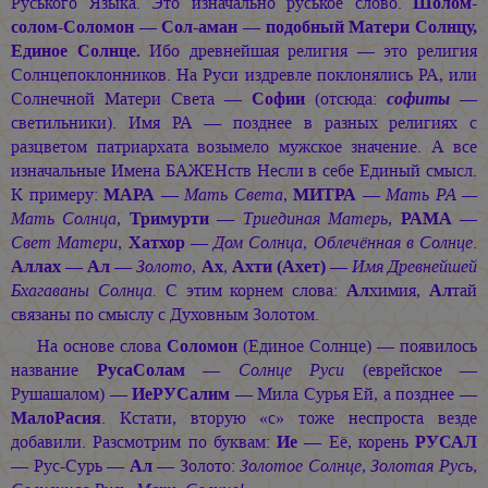
Руського Языка. Это изначально руськое слово.
Шолом-
солом-Соломон — Сол-аман — подобный Матери Солнцу,
Единое Солнце.
Ибо древнейшая религия — это религия
Солнцепоклонников. На Руси издревле поклонялись РА, или
Солнечной Матери Света —
Софии
(отсюда:
софиты
—
светильники). Имя РА — позднее в разных религиях с
разцветом патриархата возымело мужское значение. А все
изначальные Имена БАЖЕНств Несли в себе Единый смысл.
К примеру:
МАРА
—
Мать Света
,
МИТРА
—
Мать РА —
Мать Солнца
,
Тримурти
—
Триединая Матерь
,
РАМА
—
Свет Матери
,
Хатхор
—
Дом Солнца, Облечённая в Солнце
.
Аллах
—
Ал
—
Золото
,
Ах
,
Ахти (Ахет)
—
Имя Древнейшей
Бхагаваны Солнца.
С этим корнем слова:
Ал
химия,
Ал
тай
связаны по смыслу с Духовным Золотом.
На основе слова
Соломон
(Единое Солнце) — появилось
название
РусаСолам
—
Солнце Руси
(еврейское —
Рушашалом) —
ИеРУСалим
— Мила Сурья Ей, а позднее —
МалоРасия
. Кстати, вторую «с» тоже неспроста везде
добавили. Разсмотрим по буквам:
Ие
— Её, корень
РУСАЛ
— Рус-Сурь —
Ал
— Золото:
Золотое Солнце, Золотая Русь,