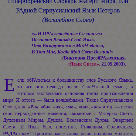
Гиперборейский Словарь Матери Мира,
или
РАдной Сириусианский Язык Нетеров
(Волшебное Слово)
«...И ПРАсветлённые Сознаньем
Познают Вечный Свой Язык,
Что Возкружился в МиРАзданьи,
В Тот Миг, Когда Мой Свет Возник!»
(Виктория ПреобРАженская.
«Язык Света»
, 21.05.2003).
Е
сли обРАтиться к большинству слов Руського Языка,
то все они некогда несли СакРАльный смысл, в
котором заключалась основная тайна произхождения
мира. И оттого — были волшебными. Такие Сириусианские
Слова, как:
«Ра»
,
«ба»
,
«ах»
,
«ма»
,
«на»
,
«ка»
и т.д. — несли
свои первозданные значения, связанные с Матерью Света,
Духовным Миром, Душой, Вселенским Духом, Энергией
Света. И Язык был, поистине, Сияющим, Солнечным,
РАДА
стным! Произносимые слова были подобны молитве,