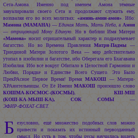
Сета-Амона. Именно под именем Амона тёмные
завуалировали своего Сета и продолжают служить ему,
возхваляя его во всех молитвах:
«аминь-амин-амон»
. Ибо:
Мамона (МАМАНА)
—
Единая Мать, Мать Неба
, а
Амон
—
отрицающий Мону Единую
. Но в библии Имя Матери
«Мамона»
носит отрицательный характер и подразумевает
багатство. Но во Времена Правления
Матри-Падмы
—
Триединой Матери Золотого Века — мир действительно
утопал в изобилии и багатстве, ибо Оберегала его Бхагавана
Изобилия. Ибо всё вокруг Обитало в Целостной Гармонии и
Любви, Порядке и Единстве Всего Сущего. Это Было
ПрекРАсное Первое Время! Время
МАКОШ
— Матери-
ХРАнительницы. От Её Имени
МАКОШ
произошло слово
КОШМА-КОСМОС-(КОСМЫ)
,
КШ-МШ
(КОШ-КА-МЫШ-КА),
СОК СОМЫ
—
ЭФИР-ФОХАТ-СВЕТ.
Б
езусловно, ещё множество подобных слов можно
привести и показать их истинный первозданный
смысл. Но суть в том, чтобы русы научились видеть