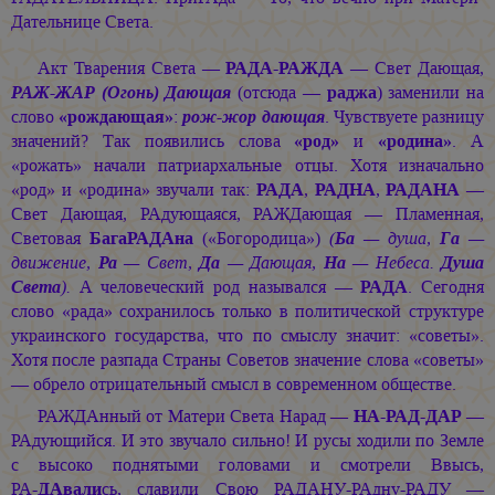
Дательнице Света.
Акт Тварения Света —
РАДА-РАЖДА
— Свет Дающая,
РАЖ-ЖАР (Огонь) Дающая
(отсюда —
раджа
) заменили на
слово
«рождающая»
:
рож-жор дающая
. Чувствуете разницу
значений? Так появились слова
«род»
и
«родина»
. А
«рожать» начали патриархальные отцы. Хотя изначально
«род» и «родина» звучали так:
РАДА
,
РАДНА
,
РАДАНА
—
Свет Дающая, РАдующаяся, РАЖДающая — Пламенная,
Световая
БагаРАДАна
(«Богородица»)
(
Ба
— душа,
Га
—
движение,
Ра
— Свет,
Да
— Дающая,
На
— Небеса.
Душа
Света
).
А человеческий род назывался —
РАДА
. Сегодня
слово «рада» сохранилось только в политической структуре
украинского государства, что по смыслу значит: «советы».
Хотя после разпада Страны Советов значение слова «советы»
— обрело отрицательный смысл в современном обществе.
РАЖДАнный от Матери Света Нарад —
НА-РАД-ДАР
—
РАдующийся. И это звучало сильно! И русы ходили по Земле
с высоко поднятыми головами и смотрели Ввысь,
РА-
ДАвали
сь,
славили Свою РАДАНУ-РАдну-РАДУ —