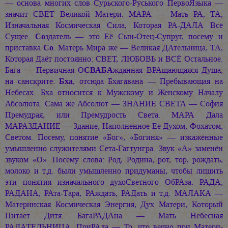
— основа многих слов Сурьского-Руського ПервоЯзыка —
значит СВЕТ Великой Матери. МАРА — Мать РА, ТА,
Изначальная Космическая Сила, Которая РА-ДАЛА Всё
Сущее.
Со
здатель — это Её Сын-Отец-Супруг, посему и
приставка
Со
. Матерь Мира же — Великая ДАтельница, ТА,
Которая Даёт постоянно: СВЕТ, ЛЮБОВЬ и ВСЁ Остальное.
Бага — Первичная О
СВАБА
жданная ВРАщающаяся Душа,
на санскрите:
Бха
, отсюда Бхагавана — Пребывающая на
Небесах. Бха относится к Мужскому и Женскому Началу
Абсолюта. Сама же Абсолют — ЗНАНИЕ СВЕТА — София
Премудрая, или Премудрость Света. МАРА Дала
МАРАЗДАНИЕ — Здание, Наполненное Её Духом, Фохатом,
Светом. Посему, понятие «Бог», «Богиня» — изкажённые
умышленно служителями Сета-Гагтунгра. Звук «А» заменён
звуком «О». Посему слова: Род, Родина, рот, тор, рождать,
молоко и т.д. были умышленно придуманы, чтобы лишить
эти понятия изначального духоСветного ОбРАза. РАДА,
РАДАНА, РАта-Тара, РАждать, РАДать и т.д. МАЛАКА —
Материнская Космическая Энергия, Дух Матери, Который
Питает Дитя. БагаРАДАна — Мать Небесная
РАДАТЕЛЬНИЦА. ПриРАда — То, что вечно при Матери-