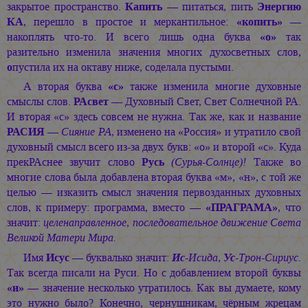
закрытое пространство.
Капить
— питаться, пить
Энергию
КА
, перешло в простое и меркантильное:
«копить»
—
накоплять что-то. И всего лишь одна буква
«о»
так
разительно изменила значения многих духосветных слов,
о
пустила их на октаву ниже, соделала пустыми.
А вторая буква
«с»
также изменила многие духовные
смыслы слов.
РАсвет
— Духовный Свет, Свет Солнечной РА.
И вторая «с» здесь совсем не нужна. Так же, как и название
РАСИЯ
—
Сияние РА
, изменено на «Россия» и утратило свой
духовный смысл всего из-за двух букв: «о» и второй «с». Куда
прекРАснее звучит слово
Русь
(Сурья-Солнце)!
Также во
многие слова была добавлена вторая буква «м», «н», с той же
целью — изказить смысл значения первозданных духовных
слов, к примеру: программа, вместо —
«ПРАГРАМА»
, что
значит:
целенаправленное, последовательное движение Света
Великой Матери Мира.
Имя
Исус
— буквалько значит:
Ис
-Исида,
Ус
-Трон-Сириус.
Так всегда писали на Руси. Но с добавлением второй буквы
«и»
— значение несколько утратилось. Как вы думаете, кому
это нужно было? Конечно, чернушникам, чёрным жрецам