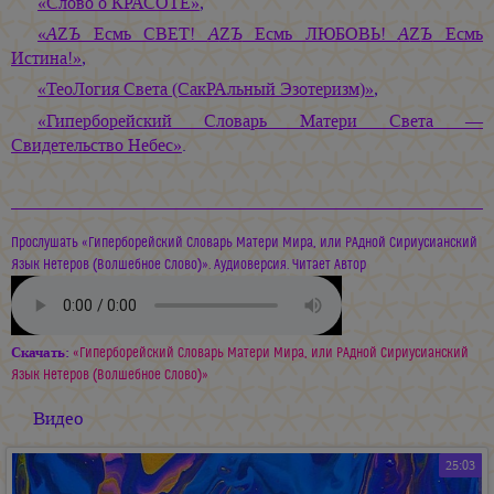
«Слово о КРАСОТЕ»
,
«
А
Z
Ъ
Есмь СВЕТ!
А
Z
Ъ
Есмь ЛЮБОВЬ!
А
Z
Ъ
Есмь
Истина!»
,
«ТеоЛогия Света (СакРАльный Эзотеризм)»
,
«Гиперборейский Словарь Матери Света —
Свидетельство Небес»
.
Прослушать «Гиперборейский Словарь Матери Мира, или РАдной Сириусианский
Язык Нетеров (Волшебное Слово)». Аудиоверсия. Читает Автор
Скачать:
«Гиперборейский Словарь Матери Мира, или РАдной Сириусианский
Язык Нетеров (Волшебное Слово)»
Видео
25:03