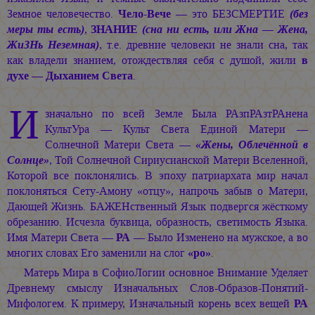
Земное человечество.
Чело-Вече
— это БЕЗСМЕРТИЕ
(без
меры ты есть)
,
ЗНАНИЕ
(сна ни есть, или Жна — Жена,
ЖиЗНь Неземная)
, т.е. древние человеки не знали сна, так
как владели знанием, отождествляя себя с душой, жили
в
духе — Дыханием Света
.
И
значально по всей Земле Была РАзпРАзтРАнена
КультУра — Культ Света Единой Матери —
Солнечной Матери Света —
«Жены, Облечённой в
Солнце»
, Той Солнечной Сириусианской Матери Вселенной,
Которой все поклонялись. В эпоху патриархата мир начал
поклоняться Сету-Амону «отцу», напрочь забыв о Матери,
Дающей Жизнь. БАЖЕНственный Язык подвергся жёсткому
обрезанию. Исчезла буквица, образность, светимость Языка.
Имя Матери Света —
РА
— Было Изменено на мужское, а во
многих словах Его заменили на слог
«ро»
.
Матерь Мира в СофиоЛогии основное Внимание Уделяет
Древнему смыслу Изначальных Слов-Образов-Понятий-
Мифологем. К примеру, Изначальный корень всех вещей
РА