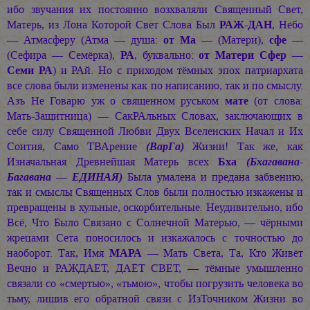
ибо звучания их постоянно возхваляли Священный Свет,
Матерь, из Лона Которой Свет Слова Был
РАЖ-ДАН
, Небо
— Атмасферу (Атма — душа:
от Ма
— (Матери),
сфе
—
(Сефира — Семёрка),
РА
, буквально:
от Матери Сфер —
Семи РА
) и РАй. Но с приходом тёмных эпох патриархата
все слова были изменены как по написанию, так и по смыслу.
Азъ Не Говарю уж о священном руськом
мате
(от слова:
Мать-Защитница) — СакРАльных Словах, заключающих в
себе силу Священной Любви Двух Вселенских Начал и Их
Соития, Само ТВАрение
(ВарГа)
Жизни! Так же, как
Изначальная Древнейшая Матерь всех
Бха
(Бхагавана-
Багавана — ЕДИНАЯ)
Была умалена и предана забвению,
так и смыслы Священных Слов были полностью изкажены и
превращены в хульные, оскорбительные. Неудивительно, ибо
Всё, Что Было Связано с Солнечной Матерью, — чёрными
жрецами Сета поносилось и изкажалось с точностью до
наоборот. Так, Имя
МАРА
— Мать Света, Та, Кто Живёт
Вечно и РАЖДАЕТ, ДАЁТ СВЕТ, — тёмные умышленно
связали со «смертью», «тьмою», чтобы погрузить человека во
тьму, лишив его обратной связи с ИзТочником Жизни во