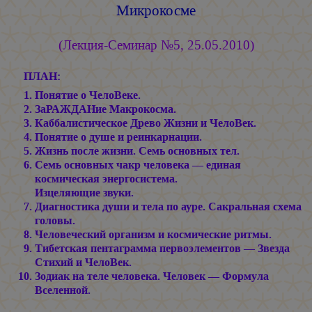
Микрокосме
(Лекция-Семинар №5, 25.05.2010)
ПЛАН:
Понятие о ЧелоВеке.
ЗаРАЖДАНие Макрокосма.
Каббалистическое Древо Жизни и ЧелоВек.
Понятие о душе и реинкарнации.
Жизнь после жизни. Семь основных тел.
Семь основных чакр человека — единая
космическая энергосистема.
Изцеляющие звуки.
Диагностика души и тела по ауре. Сакральная схема
головы.
Человеческий организм и космические ритмы.
Тибетская пентаграмма первоэлементов — Звезда
Стихий и ЧелоВек.
Зодиак на теле человека. Человек — Формула
Вселенной.