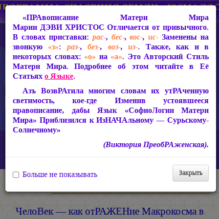
«ПРАвописание Матери Мира
Марии ДЭВИ ХРИСТОС
Отличается от привычного.
В словах приставки:
рас-
,
бес-
,
вос-
,
ис-
Заменены на
звонкую
«з»
:
раз-
,
без-
,
воз-
,
из-
. Также, как и в
некоторых словах:
«о»
на
«а»
. Это Авторский Стиль
Матери Мира. Подробнее об этом читайте в Её
Статьях
о Языке
.
Азъ ВозвРАтила многим словам их утРАченную
светимость, кое-где Изменив устоявшееся
правописание, дабы Язык «СофиоЛогии Матери
Мира» Приблизился к ИзНАЧАльному — Сурьскому-
Солнечному»
Главная
Наука о Свете и Его Трансформации Матери Мира
(Виктория ПреобРАженская).
ТеоСофия
ЧелоВек — как отРАЖЕНие Макрокосма в Микрокосме
Закрыть
Больше не показывать
Мария ДЭВИ ХРИСТОС
ЧелоВек — как отРАЖЕНие Макрокосма в