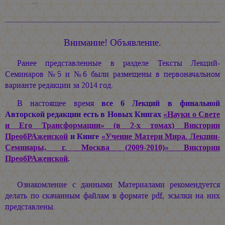
...
Внимание! Объявление.
Ранее представленные в разделе Тексты Лекций-
Семинаров №5 и №6 были размещены в первоначальном
варианте редакции за 2014 год.
В настоящее время
все 6 Лекций в финальной
Авторской редакции есть в Новых Книгах
«Науки о Свете
и Его Трансформации» (в 2-х томах) Виктории
ПреобРАженской
и Книге
«Учение Матери Мира. Лекции-
Семинары, г. Москва (2009-2010)» Виктории
ПреобРАженской
.
Ознакомление с данными Материалами рекомендуется
делать по скачанным файлам в формате pdf, зсылки на них
представлены.