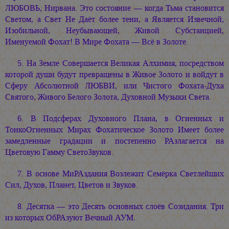
ЛЮБОВЬ, Нирвана. Это состояние — когда Тьма становится
Светом, а Свет Не Даёт более тени, а Является Извечной,
Изобильной, Неубывающей, Живой Субстанцией,
Именуемой Фохат! В Мире Фохата — Всё в Золоте.
5. На Земле Совершается Великая Алхимия, посредством
которой души будут превращены в Живое Золото и войдут в
Сферу Абсолютной ЛЮБВИ, или Чистого Фохата-Духа
Святого, Живого Белого Золота, Духовной Музыки Света.
6. В Подсферах Духовного Плана, в Огненных и
ТонкоОгненных Мирах Фохатическое Золото Имеет более
замедленные градации и постепенно РАзлагается на
Цветовую Гамму СветоЗвуков.
7. В основе МиРАздания Возлежит Семёрка Светлейших
Сил, Духов, Планет, Цветов и Звуков.
8. Десятка — это Десять основных слоёв Созидания. Три
из которых ОбРАзуют Вечный АУМ.