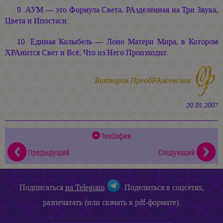
9. АУМ — это Формула Света, РАзделённая на Три Звука,
Цвета и Ипостаси.
10. Единая Колыбель — Лоно Матери Мира, в Котором
ХРАнится Свет и Всё, Что из Него Произходит.
Виктория ПреобРАженская
20.05.2007
ТеоСофия
Предыдущий
Следующий
Подписаться
на Telegram
Поделиться в соцсетях,
разпечатать (или скачать в pdf-формате):