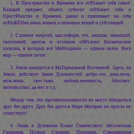
1. В Пространстве и Времени всё отРАжает себя самоё.
Каждый предмет, объект, субъект отРАжает себя в
ПростРАнстве и Времени, равно и принимает на себя
отРАЖЕНие иных живых и неживых вещей и субстанций.
2. Слияние энергий, мыслеформ, тел, запахов, эманаций,
светотеней, цветов и оттенков обРАзуют Космические
полотна, в которых всё МиРАздание — единое целое. Весь
мир — единое целое.
3. Земля находится в МаТериальной Вселенной. Здесь, на
Земле, действует Закон Дуальностей: добро-зло, день-ночь,
муж-жена, свет-тьма, любовь-ненависть, Абсолют-
антиабсолют, да-нет и т.д.
Между тем, эти противоположности не могут обходиться
друг без друга. Друг без друга в Мире Материи их просто не
существует!
4. Лишь в Духовном Плане Главенствует Абсолютная
Гармония, Полное Слияние, Познание, Совершенная