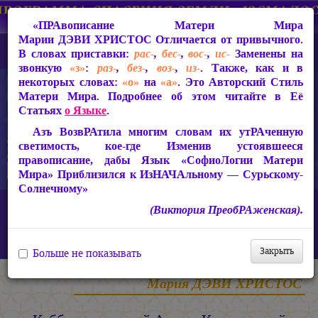
«ПРАвописание Матери Мира
Марии ДЭВИ ХРИСТОС
Отличается от привычного.
В словах приставки:
рас-
,
бес-
,
вос-
,
ис-
Заменены на
звонкую
«з»
:
раз-
,
без-
,
воз-
,
из-
. Также, как и в
некоторых словах:
«о»
на
«а»
. Это Авторский Стиль
Матери Мира. Подробнее об этом читайте в Её
Статьях
о Языке
.
Азъ ВозвРАтила многим словам их утРАченную
светимость, кое-где Изменив устоявшееся
правописание, дабы Язык «СофиоЛогии Матери
Мира» Приблизился к ИзНАЧАльному — Сурьскому-
Солнечному»
Главная
Наука о Свете и Его Трансформации Матери Мира
(Виктория ПреобРАженская).
Основные Формулы (БлокъИнФормация)
Каббалистический Аспект Космической ПрогРАммы
«ЮСМАЛОС»
Закрыть
Больше не показывать
Мария ДЭВИ ХРИСТОС