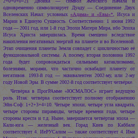
2+0+0+0=2). Двойка — символ Женского Начала и
одновременно символизирует Дуаду — Соединение Двух
Вселенских Начал: условных
«Адама» и «Евы»*
, Исуса и
Марии в Единую Сущность. Соответственно: 1 июня 1992
года — 2001 год, или 1-й год Эпохи Матери Мира, ибо Эпоха
Исуса Христа завершилась. Время смещено вследствие
накопления негативных энергий на планете и во Вселенной.
Этап очищения планеты Земля совпадет с цикличностью её
функциональной системы. А посему, вторая половина 1992
года будет сопровождаться сильными катаклизмами,
болезнями, морами, что частично освабадит планету от
негативов. 1993-й год — эквивалентен 2002-му, или 2-му
году Новой Эры. В сумме 2002-й год соответствует четвёрке.
Четвёрка в ПрогРАмме «ЮСМАЛОС» играет ведущую
роль. Итак: четвёрка соответствует полному отображению
Эйн-Соф: 1+2+3+4=10. Четыре эпохи, четыре угла квадрата,
четыре стороны пирамиды, четыре времени года, четыре
стороны креста и т.д. Ныне, завершается четвёртая эпоха —
Кали-юга — железный век. Горад Киев по Каббале
соответствует 4. ИеРУСалим — также соответствует 4. Имя