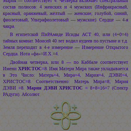
Мария — соответствует 4. Четвёрка включает спектральный
состав полюсов: 4 женских и 4 мужских (Инфракрасный,
красный, оранжевый, жёлтый — женские; голубой, синий,
фиолетовый, Ультрафиолетовый — мужские). Сердце — 4-я
чакра.
В египетской ПиРАмиде Исиды АСТ 40, или (4+0=4)
тайных комнат. Моисей 40 лет водил иудеев по пустыне и т.д.
Земля переходит в 4-е измерение — Измерение Открытого
Сердца. Нота «фа»=И.Х.=4.
Двойная четвёрка, или 8 — по Каббале соответствует
Имени
ХРИСТОС
=8. Имя Матери Мира также укладывается
в Это Число: Матерь=4, Мира=4, Мария=4, ДЭВИ=4,
ХРИСТОС=8. Соответственно: Матерь Мира=8; Мария
ДЭВИ =8.
Мария ДЭВИ ХРИСТОС
= 8+8=16=7 (Спектр
РАдуги). Абсолют.