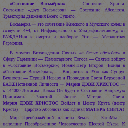
«Состояние Восьмёрки»
— Состояние Христа.
Состояние «двух Восьмёрок» — Состояние Абсолюта.
Траектория движения Всего Сущего.
Восьмёрка — это сочетание Женского и Мужского колец в
созвучии 4+4, от Инфракрасного к Ультрафиолетовому, от
РАЖДАНия к смерти и наоборот. Это — Абсолютная
Гармония.
В момент Возхождения Святых
«в белых одеждах»
в
Сферу Гармонии — Планетарного Логоса — Святые войдут
в «Состояние Восьмёрки»; Иоанн-Пётр Второй, Войдя в
«Состояние Восьмёрки», — Воцарится в РАю как Супруг
Вечности — Первый Иерарх и Проводник Света Верховной
БАЖЕНственной Личности —
Марии ДЭВИ ХРИСТОС
—
к 144000 Логосам. Только Он Будет в Состоянии Напрямую
Принимать Золотой Фохат Матери Света.
Мария ДЭВИ ХРИСТОС
Войдёт в Центр Круга (центр
Креста) — Царство Абсолюта как Единая
МАТЕРЬ СВЕТА!
Мир Преображённой планеты Земля — БагаМы —
наполнит Преображённое Человечество Шестой РАсы. К