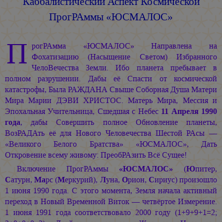
Каббалистический Аспект
Космической
ПрогРАммы «ЮСМАЛОС»
П
рогРАмма «ЮСМАЛОС» Направлена на
Фохатизацию (Насыщение Светом) Избранного
ЧелоВечества Земли. Ибо планета пребывает в
полном разрушении. Дабы её Спасти от космической
катастрофы, Была РАЖДАНА Свыше Соборная Душа Матери
Мира
Марии ДЭВИ ХРИСТОС.
Матерь Мира, Мессия и
Эпохальная Учительница, Сшедшая с Небес
11 Апреля 1990
года
, дабы Совершить полное Обновление планеты,
ВозРАДАть её для Нового Человечества Шестой РАсы —
«Великого Белого Братства» «ЮСМАЛОС», Дать
Откровение всему живому: ПреобРАзить Всё Сущее!
Включение ПрогРАммы
«ЮСМАЛОС»
(
Ю
питер,
С
атурн,
Ма
рс (
М
еркурий),
Л
уна,
О
рион,
С
ириус) произошло
1 июня 1990 года. С этого момента, Земля начала активный
переход в Новый Временной Виток — четвёртое Измерение.
1 июня 1991 года соответствовало 2000 году (1+9+9+1=2;