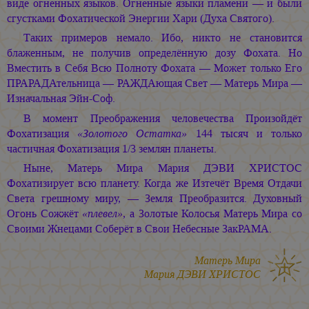
виде огненных языков. Огненные языки пламени — и были
сгустками Фохатической Энергии Хари (Духа Святого).
Таких примеров немало. Ибо, никто не становится
блаженным, не получив определённую дозу Фохата. Но
Вместить в Себя Всю Полноту Фохата — Может только Его
ПРАРАДАтельница — РАЖДАющая Свет — Матерь Мира —
Изначальная Эйн-Соф.
В момент Преображения человечества Произойдёт
Фохатизация
«Золотого Остатка»
144 тысяч и только
частичная Фохатизация 1/3 землян планеты.
Ныне, Матерь Мира
Мария ДЭВИ ХРИСТОС
Фохатизирует всю планету. Когда же Изтечёт Время Отдачи
Света грешному миру, — Земля Преобразится. Духовный
Огонь Сожжёт
«плевел»
, а Золотые Колосья Матерь Мира со
Своими Жнецами Соберёт в Свои Небесные ЗакРАМА.
Матерь Мира
Мария ДЭВИ ХРИСТОС