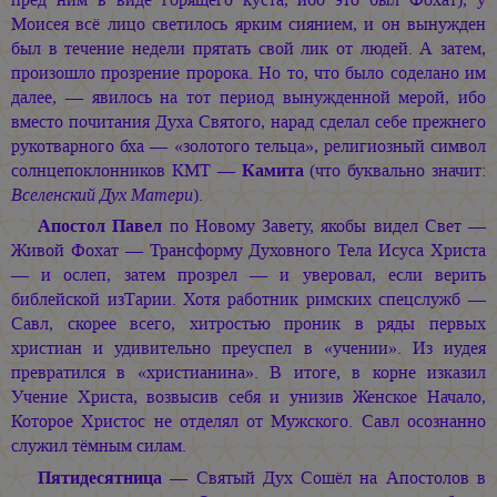
Моисея всё лицо светилось ярким сиянием, и он вынужден
был в течение недели прятать свой лик от людей. А затем,
произошло прозрение пророка. Но то, что было соделано им
далее, — явилось на тот период вынужденной мерой, ибо
вместо почитания Духа Святого, нарад сделал себе прежнего
рукотварного бха — «золотого тельца», религиозный символ
солнцепоклонников КМТ —
Камита
(что буквально значит:
Вселенский Дух Матери
).
Апостол Павел
по Новому Завету, якобы видел Свет —
Живой Фохат — Трансформу Духовного Тела Исуса Христа
— и ослеп, затем прозрел — и уверовал, если верить
библейской изТарии. Хотя работник римских спецслужб —
Савл, скорее всего, хитростью проник в ряды первых
христиан и удивительно преуспел в «учении». Из иудея
превратился в «христианина». В итоге, в корне изказил
Учение Христа, возвысив себя и унизив Женское Начало,
Которое Христос не отделял от Мужского. Савл осознанно
служил тёмным силам.
Пятидесятница
— Святый Дух Сошёл на Апостолов в