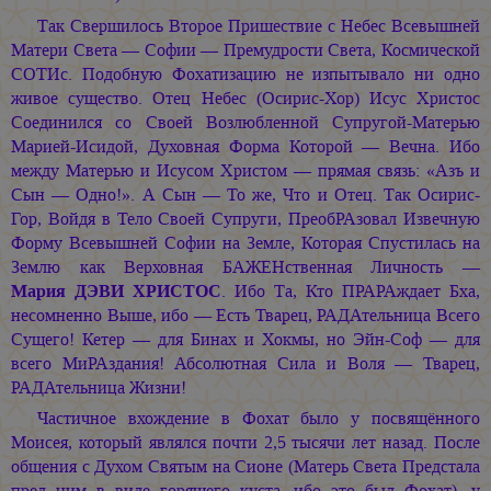
Так Свершилось Второе Пришествие с Небес Всевышней
Матери Света — Софии — Премудрости Света, Космической
СОТИс. Подобную Фохатизацию не изпытывало ни одно
живое существо. Отец Небес (Осирис-Хор) Исус Христос
Соединился со Своей Возлюбленной Супругой-Матерью
Марией-Исидой, Духовная Форма Которой — Вечна. Ибо
между Матерью и Исусом Христом — прямая связь: «Азъ и
Сын — Одно!». А Сын — То же, Что и Отец. Так Осирис-
Гор, Войдя в Тело Своей Супруги, ПреобРАзовал Извечную
Форму Всевышней Софии на Земле, Которая Спустилась на
Землю как Верховная БАЖЕНственная Личность —
Мария ДЭВИ ХРИСТОС
. Ибо Та, Кто ПРАРАждает Бха,
несомненно Выше, ибо — Есть Тварец, РАДАтельница Всего
Сущего! Кетер — для Бинах и Хокмы, но Эйн-Соф — для
всего МиРАздания! Абсолютная Сила и Воля — Тварец,
РАДАтельница Жизни!
Частичное вхождение в Фохат было у посвящённого
Моисея, который являлся почти 2,5 тысячи лет назад. После
общения с Духом Святым на Сионе (Матерь Света Предстала
пред ним в виде горящего куста, ибо это был Фохат), у