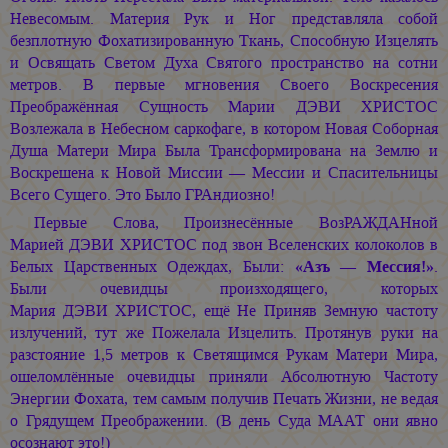
Невесомым. Материя Рук и Ног представляла собой
безплотную Фохатизированную Ткань, Способную Изцелять
и Освящать Светом Духа Святого пространство на сотни
метров. В первые мгновения Своего Воскресения
Преображённая Сущность
Марии ДЭВИ ХРИСТОС
Возлежала в Небесном саркофаге, в котором Новая Соборная
Душа Матери Мира Была Трансформирована на Землю и
Воскрешена к Новой Миссии — Мессии и Спасительницы
Всего Сущего. Это Было ГРАндиозно!
Первые Слова, Произнесённые ВозРАЖДАНной
Марией ДЭВИ ХРИСТОС
под звон Вселенских колоколов в
Белых Царственных Одеждах, Были:
«Азъ — Мессия!»
.
Были очевидцы произходящего, которых
Мария ДЭВИ ХРИСТОС,
ещё Не Приняв Земную частоту
излучений, тут же Пожелала Изцелить. Протянув руки на
разстояние 1,5 метров к Светящимся Рукам Матери Мира,
ошеломлённые очевидцы приняли Абсолютную Частоту
Энергии Фохата, тем самым получив Печать Жизни, не ведая
о Грядущем Преображении. (В день Суда МААТ они явно
осознают это!)