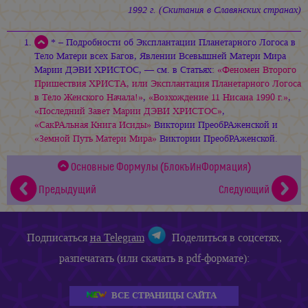
1992 г. (Скитания в Славянских странах)
* – Подробности об Эксплантации Планетарного Логоса в
Тело Матери всех Багов, Явлении Всевышней Матери Мира
Марии ДЭВИ ХРИСТОС, —
см. в Статьях:
«Феномен Второго
Пришествия ХРИСТА, или Эксплантация Планетарного Логоса
в Тело Женского Начала!»
,
«Возхождение 11 Нисана 1990 г.»
,
«Последний Завет
Марии ДЭВИ ХРИСТОС»
,
«СакРАльная Книга Исиды»
Виктории ПреобРАженской и
«Земной Путь Матери Мира»
Виктории ПреобРАженской.
Основные Формулы (БлокъИнФормация)
Предыдущий
Следующий
Подписаться
на Telegram
Поделиться в соцсетях,
разпечатать (или скачать в pdf-формате):
ВСЕ СТРАНИЦЫ САЙТА