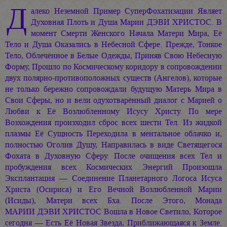
Д
алеко Неземной Пример СуперФохатизации Являет
Духовная Плоть и Душа
Марии ДЭВИ ХРИСТОС.
В
момент Смерти Женского Начала Матери Мира, Её
Тело и Душа Оказались в Небесной Сфере. Прежде, Тонкое
Тело, Облечённое в Белые Одежды, Приняв Свою Небесную
Форму, Прошло по Космическому коридору в сопровождении
двух полярно-противоположных существ (Ангелов), которые
не только бережно сопровождали будущую Матерь Мира в
Свои Сферы, но и вели одухотварённый диалог с Марией о
Любви к Её Возлюбленному Исусу Христу. По мере
Возхождения произходил сброс всех шести Тел. Из жидкой
плазмы Её Сущность Переходила в ментальное облачко и,
полностью Оголив Душу, Направилась в виде Светящегося
Фохата в Духовную Сферу. После очищения всех Тел и
пробуждения всех Космических Энергий Произошла
Эксплантация — Соединение Планетарного Логоса Исуса
Христа (Осириса) и Его Вечной Возлюбленной Марии
(Исиды), Матери всех Бха. После Этого, Монада
МАРИИ ДЭВИ ХРИСТОС
Вошла в Новое Светило, Которое
сегодня — Есть Её Новая Звезда, Приближающаяся к Земле.