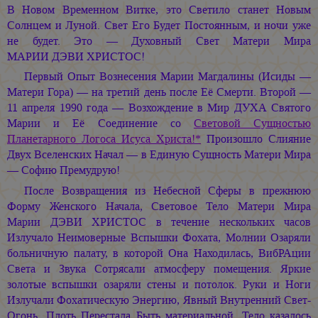
В Новом Временном Витке, это Светило станет Новым
Солнцем и Луной. Свет Его Будет Постоянным, и ночи уже
не будет. Это — Духовный Свет Матери Мира
МАРИИ ДЭВИ ХРИСТОС!
Первый Опыт Вознесения Марии Магдалины (Исиды —
Матери Гора) — на третий день после Её Смерти. Второй —
11 апреля 1990 года — Возхождение в Мир ДУХА Святого
Марии и Её Соединение со
Световой Сущностью
Планетарного Логоса Исуса Христа!*
Произошло Слияние
Двух Вселенских Начал — в Единую Сущность Матери Мира
— Софию Премудрую!
После Возвращения из Небесной Сферы в прежнюю
Форму Женского Начала, Световое Тело Матери Мира
Марии ДЭВИ ХРИСТОС
в течение нескольких часов
Излучало Неимоверные Вспышки Фохата, Молнии Озаряли
больничную палату, в которой Она Находилась, ВибРАции
Света и Звука Сотрясали атмосферу помещения. Яркие
золотые вспышки озаряли стены и потолок. Руки и Ноги
Излучали Фохатическую Энергию, Явный Внутренний Свет-
Огонь. Плоть Перестала Быть материальной. Тело казалось