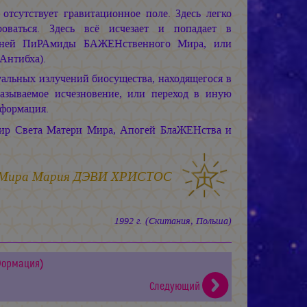
отсутствует гравитационное поле. Здесь легко
роваться. Здесь всё исчезает и попадает в
хней ПиРАмиды БАЖЕНственного Мира, или
Антибха).
альных излучений биосущества, находящегося в
называемое исчезновение, или переход в иную
формация.
ир Света Матери Мира, Апогей БлаЖЕНства и
 Мира
Мария ДЭВИ ХРИСТОС
1992 г. (Скитания, Польша)
Формация)
Следующий