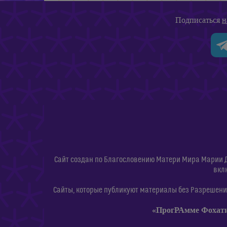
Подписаться
н
Сайт создан по Благословению Матери Мира Марии 
вкл
Сайты, которые публикуют материалы без Разрешения
«ПрогРАмме Фохат