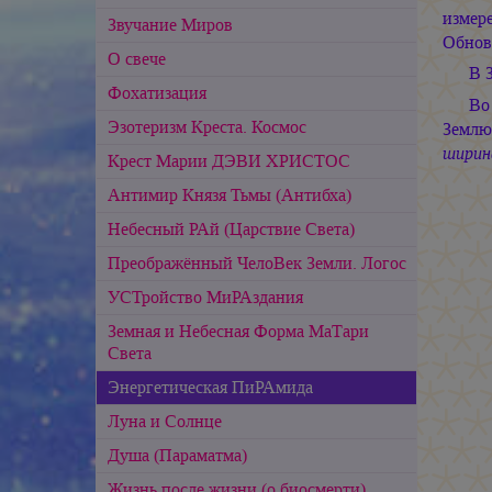
измер
Звучание Миров
Обнов
О свече
В 
Фохатизация
Во
Эзотеризм Креста. Космос
Землю
ширина
Крест
Марии ДЭВИ ХРИСТОС
Антимир Князя Тьмы (Антибха)
Небесный РАй (Царствие Света)
Преображённый ЧелоВек Земли. Логос
УСТройство МиРАздания
Земная и Небесная Форма МаТари
Света
Энергетическая ПиРАмида
Луна и Солнце
Душа (Параматма)
Жизнь после жизни (о биосмерти)