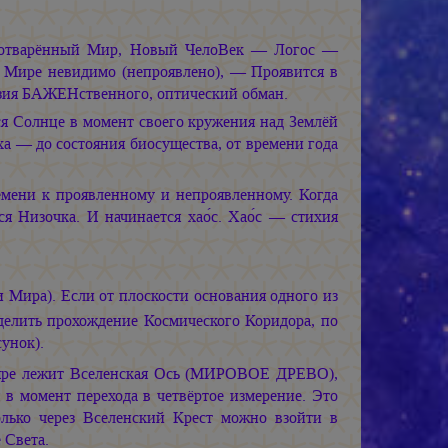
хотварённый Мир, Новый ЧелоВек — Логос —
 Мире невидимо (непроявлено), — Проявится в
зия БАЖЕНственного, оптический обман.
тся Солнце в момент своего кружения над Землёй
ха — до состояния биосущества, от времени года
емени к проявленному и непроявленному. Когда
я Низочка. И начинается хао
с. Хао
с — стихия
 Мира). Если от плоскости основания одного из
делить прохождение Космического Коридора, по
унок).
яре лежит Вселенская Ось (МИРОВОЕ ДРЕВО),
я в момент перехода в четвёртое измерение. Это
лько через Вселенский Крест можно взойти в
 Света.