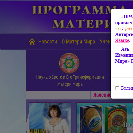
«ПРА
привычн
«з»
:
раз
Авторск
Языке
.
Новости
О Матери Мира
Учение Матери
Азъ 
Измени
Мира» 
Наука о Свете и Его Трансформации
Матери Мира
Больш
Явлениe Матери М
◄