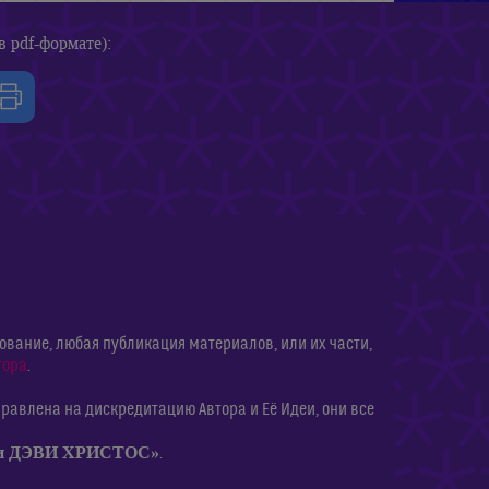
в pdf-формате):
ание, любая публикация материалов, или их части,
тора
.
равлена на дискредитацию Автора и Её Идеи, они все
ии ДЭВИ ХРИСТОС»
.