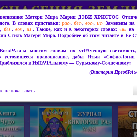
вописание Матери Мира
Марии ДЭВИ ХРИСТОС
Отлича
ого. В словах приставки:
рас-
,
бес-
,
вос-
,
ис-
Заменены на 
-
,
без-
,
воз-
,
из-
. Также, как и в некоторых словах:
«о»
на
ий Стиль Матери Мира. Подробнее об этом читайте в Её 
 Мира
О ПрогРАмме «ЮСМАЛОС»
Библиотека
Защит
ВозвРАтила многим словам их утРАченную светимость, 
в устоявшееся правописание, дабы Язык «СофиоЛогии
Приблизился к ИзНАЧАльному — Сурьскому-Солнечному»
(Виктория ПреобРАж
СофиоЛогия Матери Мира
Живое Слово Матери Мир
Статьи, Книги, Видео, Аудио 
е не показывать
ира
Пророчества о Явлении Матери Мира
Молитва Света