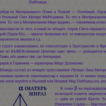
ПиРАмиде.
рейдя из Материального Плана в Тонкий — Огненный, Оду
т Реальный Свет Матери МиРАздания. То, что в Материальном
ном. То, что в Материальном Мире видимо, — изкажённая иллю
зависимости от того, к какой из четырёх сторон Света обращае
ой (Терем РА), — зависит буквально всё: от температуры возду
ероятности зачатия и т.д.
ё строго взаимосвязано, но относительно в Пространстве и Вр
ает из БАЖЕНственной Цепочки одно звено, — разпадается вс
Тьмы, ибо дьявол там, где безпорядок.
рядок и Гармония — характерны Миру Духовному.
РАмида состоит из четырёх треугольников (Четыре Лика Матери
α
ольников провести перпендикуляр к вершине
, то можно опре
ому легко перейти в Высший или Низший Мир ПиРАмид (см. рис
β
В точке
на перпендикул
на которой планета закрепитс
— одна из граней Креста. То
Измерение Сердца — Царствие