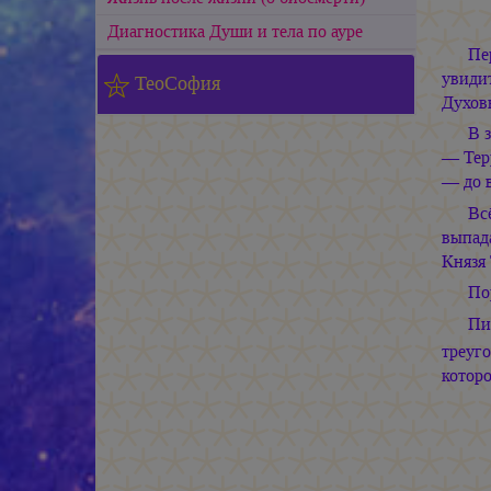
Диагностика Души и тела по ауре
Пе
увиди
ТеоСофия
Духов
В 
— Терр
— до в
Вс
выпад
Князя 
По
Пи
треуг
котор