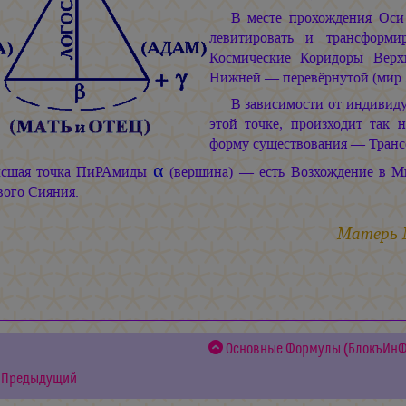
В месте прохождения Оси 
левитировать и трансформи
Космические Коридоры Вер
Нижней — перевёрнутой (мир 
В зависимости от индивиду
этой точке, произходит так 
форму существования — Транс
α
сшая точка ПиРАмиды
(вершина) — есть Возхождение в М
вого
Сияния.
Матерь
Основные Формулы (БлокъИн
Предыдущий