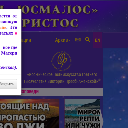
ется от
звонкую
«а»
. Это
Статьях
о
а от чипизации
Архив
EN
кое-где
 Матери
енская).
а.
«Космическое Полиискусство Третьего
©
и др.
Тысячелетия
Виктории ПреобРАженской»
Закрыть
Основные
Заповеди
►