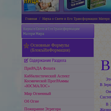
Главная
Наука о Свете и Его Трансформации Матери
Наука о Свете и Его Трансформации
Матери Мира
Основные Формулы
(БлокъИнФормация)
В
Содержание Раздела
ПриРАДА Фохата
Каббалистический Аспект
Эт
Космической ПрогРАммы
В Зер
«ЮСМАЛОС»
Он
Мир Огненный
Сист
Об Огне
В 
Пожирание Эгрегора
Жизни