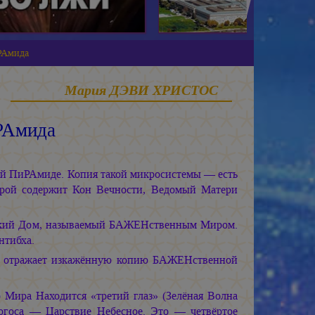
РАмида
Мария ДЭВИ ХРИСТОС
РАмида
й ПиРАмиде. Копия такой микросистемы — есть
рой содержит Кон Вечности, Ведомый Матери
еский Дом, называемый БАЖЕНственным Миром.
тибха.
у, отражает изкажённую копию БАЖЕНственной
ира Находится «третий глаз» (Зелёная Волна
огоса — Царствие Небесное. Это — четвёртое