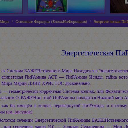
 Мира
Основные Формулы (БлокъИнФормация)
Энергетическая Пи
Энергетическая Пи
ся Система БАЖЕНственного Мира Находится в Энергетическо
египетская ПиРАмида АСТ — ПиРАмида Исиды, тайна кото
Мира
Марии ДЭВИ ХРИСТОС
досконально.
о — геометрически-корректная Система-колпак, или Фохатич
кальном ОтРАЖЕНии этой ПиРАмиды находится Нижний мир Ан
 как бы вмещён в колпак перевёрнутой ПиРАмиды и поэтом
емы
(см. рисунок)
.
Золотом сечении Энергетической ПиРАмиды БАЖЕНственного М
, или сердечная чакра (4)) — Золотая Сердцевина — Мир Л