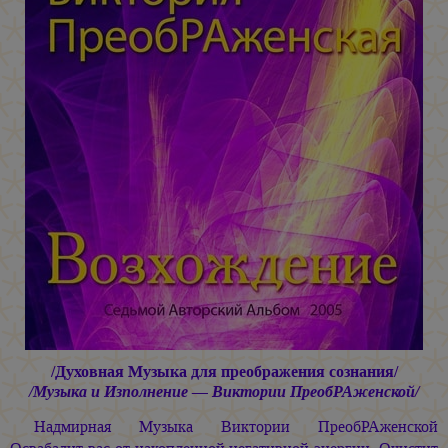
/Духовная Музыка для преображения сознания/
/Музыка и Изполнение — Виктории ПреобРАженской/
Надмирная Музыка Виктории ПреобРАженской