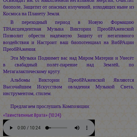
Освабадит вас от накопленной негативной энергии, Очистит
биополе, Защитит от опасных излучений, изходящих ныне из
Космоса на Планету Земля.
В переходный период в Новую Формацию
ТРАнсцендентная Музыка Виктории ПреобРАженской
Позволит обрести надёжную Защиту от негативного
воздействия и Настроит ваш биопотенциал на ВибРАции
ПреобРАжения.
Эта Музыка Поднимет вас над Миром Материи и Унесёт
в свабадный полёт-парение над Землёй, по
Метагалактическому кругу.
Альбомы Виктории ПреобРАженской Являются
Высочайшим Искусством овладения Музыкой Света,
инструментом, стилем.
Предлагаем прослушать Композиции:
«Таинственные Врата» (10:24)