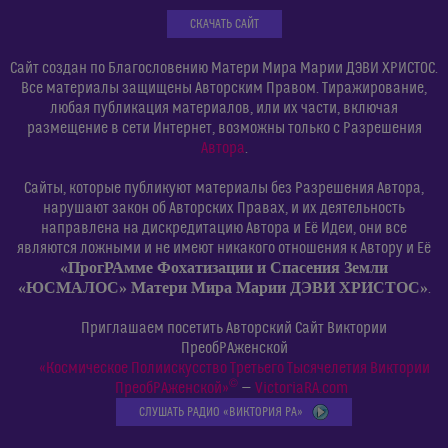
СКАЧАТЬ САЙТ
Сайт создан по Благословению Матери Мира Марии ДЭВИ ХРИСТОС.
Все материалы защищены Авторским Правом. Тиражирование,
любая публикация материалов, или их части, включая
размещение в сети Интернет, возможны только с Разрешения
Автора
.
Сайты, которые публикуют материалы без Разрешения Автора,
нарушают закон об Авторских Правах, и их деятельность
направлена на дискредитацию Автора и Её Идеи, они все
являются ложными и не имеют никакого отношения к Автору и Её
«ПрогРАмме Фохатизации и Спасения Земли
«ЮСМАЛОС» Матери Мира Марии ДЭВИ ХРИСТОС»
.
Приглашаем посетить Авторский Сайт Виктории
ПреобРАженской
«Космическое Полиискусство Третьего Тысячелетия Виктории
©
ПреобРАженской»
—
VictoriaRA.com
СЛУШАТЬ РАДИО «ВИКТОРИЯ РА»