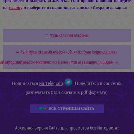
трёх точек и выбрать «Скачать». Или правой кнопкой наведите
на
ссылку
и выберите из появившего списка «Сохранить как...»
↑ Музыкальные Альбомы
← 42-й Музыкальный Альбом «Ой, як же було iзпрежди вiка»
ый Авторский Альбом Мистических Песен «Моя Всевышняя ЛЮБОВЬ!» →
Подписаться
на Telegram
Поделиться в соцсетях,
разпечатать (или скачать в pdf-формате):
ВСЕ СТРАНИЦЫ САЙТА
:
Архивная версия Сайта
для просмотра без Интернета