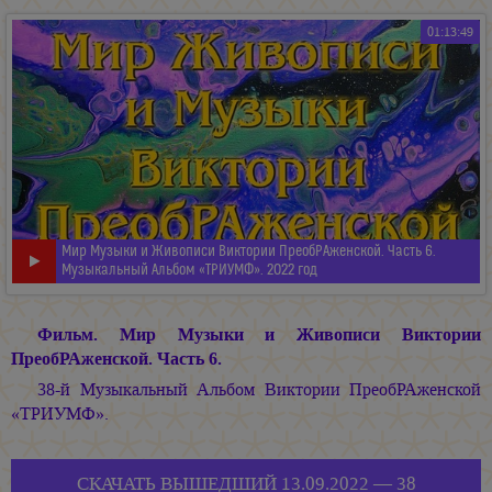
01:13:49
Мир Музыки и Живописи Виктории ПреобРАженской. Часть 6.
Музыкальный Альбом «ТРИУМФ». 2022 год
Фильм. Мир Музыки и Живописи Виктории
ПреобРАженской. Часть 6.
38-й Музыкальный Альбом Виктории ПреобРАженской
«ТРИУМФ».
СКАЧАТЬ ВЫШЕДШИЙ 13.09.2022 — 38