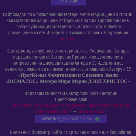
СКАЧАТЬ САЙТ
Сайт создан по Благословению Матери Мира Марии ДЭВИ ХРИСТОС.
Все материалы защищены Авторским Правом. Тиражирование,
любая публикация материалов, или их части, включая
размещение в сети Интернет, возможны только с Разрешения
Автора
.
Сайты, которые публикуют материалы без Разрешения Автора,
нарушают закон об Авторских Правах, и их деятельность
направлена на дискредитацию Автора и Её Идеи, они все
являются ложными и не имеют никакого отношения к Автору и Её
«ПрогРАмме Фохатизации и Спасения Земли
«ЮСМАЛОС» Матери Мира Марии ДЭВИ ХРИСТОС»
.
Приглашаем посетить Авторский Сайт Виктории
ПреобРАженской
«Космическое Полиискусство Третьего Тысячелетия Виктории
©
ПреобРАженской»
—
VictoriaRA.com
СЛУШАТЬ РАДИО «ВИКТОРИЯ РА»
Внимание! Просмотр Сайта смертельно опасен для биороботов,