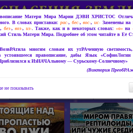
вописание Матери Мира
Марии ДЭВИ ХРИСТОС
Отлича
ого. В словах приставки:
рас-
,
бес-
,
вос-
,
ис-
Заменены на 
-
,
без-
,
воз-
,
из-
. Также, как и в некоторых словах:
«о»
на
ий Стиль Матери Мира. Подробнее об этом читайте в Её 
 Мира
О ПрогРАмме «ЮСМАЛОС»
Библиотека
Защит
ВозвРАтила многим словам их утРАченную светимость, 
в устоявшееся правописание, дабы Язык «СофиоЛогии
Приблизился к ИзНАЧАльному — Сурьскому-Солнечному»
(Виктория ПреобРАж
СофиоЛогия Матери Мира
Живое Слово Матери Мир
Статьи, Книги, Видео, Аудио 
е не показывать
ира
Пророчества о Явлении Матери Мира
Молитва Света