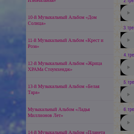
Изначальная»
2. тре
10-й Музыкальный Альбом «Дом
Солнца»
3. тре
11-й Музыкальный Альбом «Крест и
Роза»
4. тре
12-й Музыкальный Альбом «Жрица
ХРАМа Стоунхендж»
5. тре
13-й Музыкальный Альбом «Белая
Тара»
Музыкальный Альбом «Ладья
6. тр
Миллионов Лет»
14-й Музыкальный Альбом «Планета