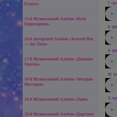
7. тре
Египет»
15-й Музыкальный Альбом «Ночь
Первоздания»
8. тре
16-й Авторский Альбом «Золотой Век
— Зеп Тепи»
9. тре
17-й Музыкальный Альбом «Дыхание
Ориона»
10. тр
18-й Музыкальный Альбом «Звёздная
Мистерия»
11. тр
19-й Музыкальный Альбом «Эдем»
20-й Музыкальный Альбом «Царствие