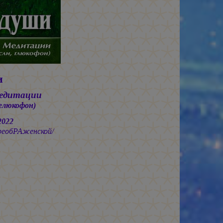
и
Медитации
 глюкофон)
2022
реобРАженской/