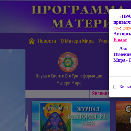
«ПРА
привычн
«з»
:
раз
Авторск
Языке
.
Новости
О Матери Мира
Учение Матери
Азъ 
Измени
Мира» 
Наука о Свете и Его Трансформации
Матери Мира
Больш
Явлениe Матери М
◄