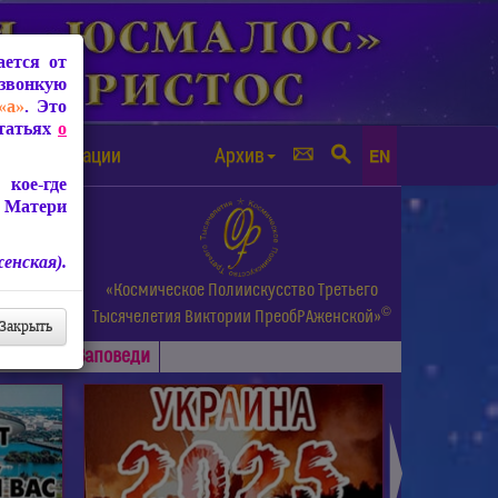
ется от
звонкую
«а»
. Это
Статьях
о
а от чипизации
Архив
EN
кое-где
 Матери
енская).
а.
«Космическое Полиискусство Третьего
©
и др.
Тысячелетия
Виктории ПреобРАженской»
Закрыть
Основные
Заповеди
►