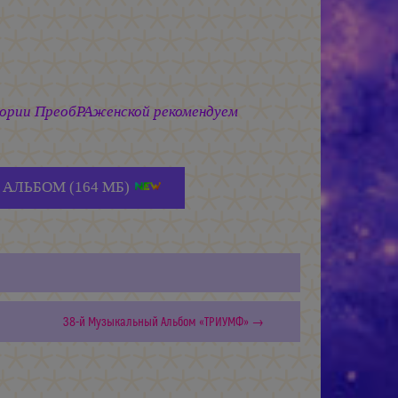
тории ПреобРАженской рекомендуем
АЛЬБОМ (164 МБ)
38-й Музыкальный Альбом «ТРИУМФ» →