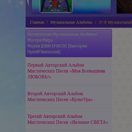
Главная
Музыкальные Альбомы
37-й Музыкальны
Космические Музыкальные Альбомы
Матери Мира
Марии ДЭВИ ХРИСТОС (Виктории
ПреобРАженской)
Первый Авторский Альбом
Мистических Песен «Моя Всевышняя
ЛЮБОВЬ!»
Второй Авторский Альбом
Мистических Песен «КультУра»
Третий Авторский Альбом
Мистических Песен «Явление СВЕТА»