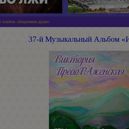
й Альбом «Изцеление души»
37-й Музыкальный Альбом «