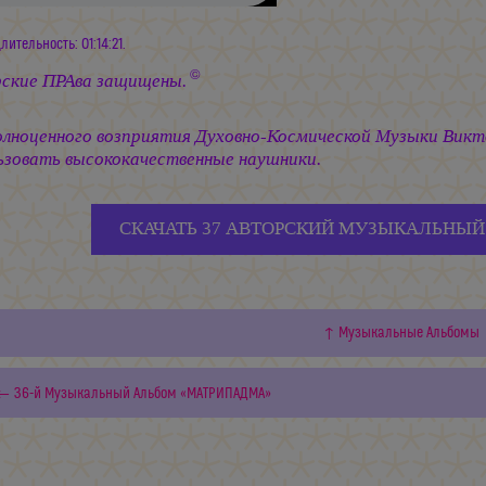
ительность: 01:14:21.
©
ские ПРАва защищены.
олноценного возприятия Духовно-Космической Музыки Вик
ьзовать высококачественные наушники.
СКАЧАТЬ 37 АВТОРСКИЙ МУЗЫКАЛЬНЫЙ 
↑ Музыкальные Альбомы
← 36-й Музыкальный Альбом «МАТРИПАДМА»