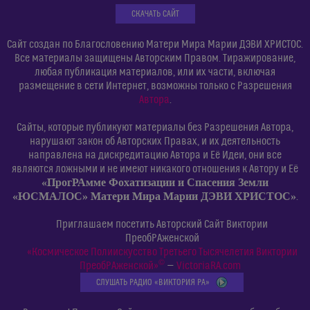
СКАЧАТЬ САЙТ
Сайт создан по Благословению Матери Мира Марии ДЭВИ ХРИСТОС.
Все материалы защищены Авторским Правом. Тиражирование,
любая публикация материалов, или их части, включая
размещение в сети Интернет, возможны только с Разрешения
Автора
.
Сайты, которые публикуют материалы без Разрешения Автора,
нарушают закон об Авторских Правах, и их деятельность
направлена на дискредитацию Автора и Её Идеи, они все
являются ложными и не имеют никакого отношения к Автору и Её
«ПрогРАмме Фохатизации и Спасения Земли
«ЮСМАЛОС» Матери Мира Марии ДЭВИ ХРИСТОС»
.
Приглашаем посетить Авторский Сайт Виктории
ПреобРАженской
«Космическое Полиискусство Третьего Тысячелетия Виктории
©
ПреобРАженской»
—
VictoriaRA.com
СЛУШАТЬ РАДИО «ВИКТОРИЯ РА»