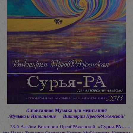
/Спонтанная Музыка для медитации/
/Музыка и Изполнение — Виктории ПреобРАженской/
28-й Альбом Виктории ПреобРАженской:
«Сурья-РА»
—