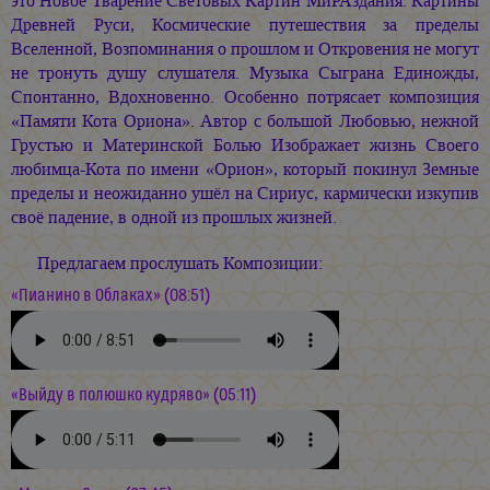
это Новое Тварение Световых Картин МиРАздания. Картины
Древней Руси, Космические путешествия за пределы
Вселенной, Возпоминания о прошлом и Откровения не могут
не тронуть душу слушателя. Музыка Сыграна Единожды,
Спонтанно, Вдохновенно. Особенно потрясает композиция
«Памяти Кота Ориона». Автор с большой Любовью, нежной
Грустью и Материнской Болью Изображает жизнь Своего
любимца-Кота по имени «Орион», который покинул Земные
пределы и неожиданно ушёл на Сириус, кармически изкупив
своё падение, в одной из прошлых жизней.
Предлагаем прослушать Композиции:
«Пианино в Облаках» (08:51)
«Выйду в полюшко кудряво» (05:11)