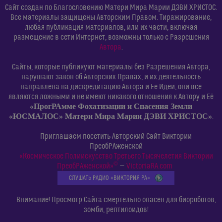
Сайт создан по Благословению Матери Мира Марии ДЭВИ ХРИСТОС.
Все материалы защищены Авторским Правом. Тиражирование,
любая публикация материалов, или их части, включая
размещение в сети Интернет, возможны только с Разрешения
Автора
.
Сайты, которые публикуют материалы без Разрешения Автора,
нарушают закон об Авторских Правах, и их деятельность
направлена на дискредитацию Автора и Её Идеи, они все
являются ложными и не имеют никакого отношения к Автору и Её
«ПрогРАмме Фохатизации и Спасения Земли
«ЮСМАЛОС» Матери Мира Марии ДЭВИ ХРИСТОС»
.
Приглашаем посетить Авторский Сайт Виктории
ПреобРАженской
«Космическое Полиискусство Третьего Тысячелетия Виктории
©
ПреобРАженской»
—
VictoriaRA.com
СЛУШАТЬ РАДИО «ВИКТОРИЯ РА»
Внимание! Просмотр Сайта смертельно опасен для биороботов,
зомби, рептилоидов!