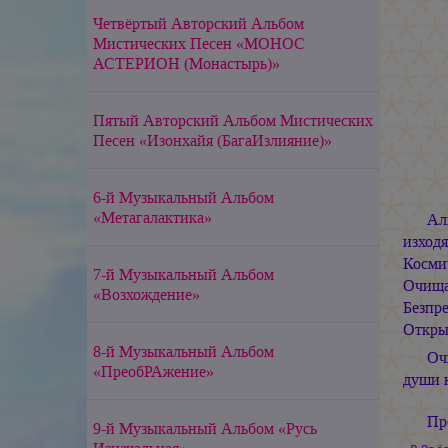
Четвёртый Авторский Альбом
Мистических Песен «МОНОС
АСТЕРИОН (Монастырь)»
Пятый Авторский Альбом Мистических
Песен «Изонхайя (БагаИзлияние)»
6-й Музыкальный Альбом
«Метагалактика»
Ал
изходя
Косми
7-й Музыкальный Альбом
Очища
«Возхождение»
Безпр
Откры
8-й Музыкальный Альбом
Оч
«ПреобРАжение»
души н
Пр
9-й Музыкальный Альбом «Русь