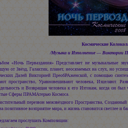
Космические Колокол
/Музыка и Изполнение — Виктории 
ьбом «Ночь Перваздания» Представляет не музыкальные звук
щую от Звёзд, Галактик, планет, неосязаемых на слух, но усп
ческих Далей Викторией ПреобРАженской, с помощью синтез
ют пространство, Уравновешивают человека, Изцеляют. Раз
едельность и Возвращая человека к его Изтокам, когда он бы
тые Сферы ПРАМАтерью Космоса.
истительный перезвон межзвёздного Пространства, Созданный
а позитивное возприятие мира, и жизнь становится светлее и ба
едлагаем прослушать Композиции: