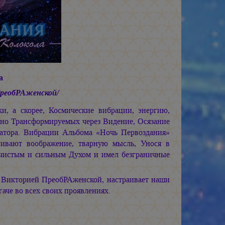
а
ПреобРАженской/
и, а скорее, Космические вибрации, энергию,
ешно Трансформируемых через Видение, Осязание
атора. Вибрации Альбома «Ночь Первоздания»
вивают воображение, тварную мысль, Унося в
л чистым и сильным Духом и имел безграничные
 Викторией ПреобРАженской, настраивает наши
гаче во всех своих проявлениях.