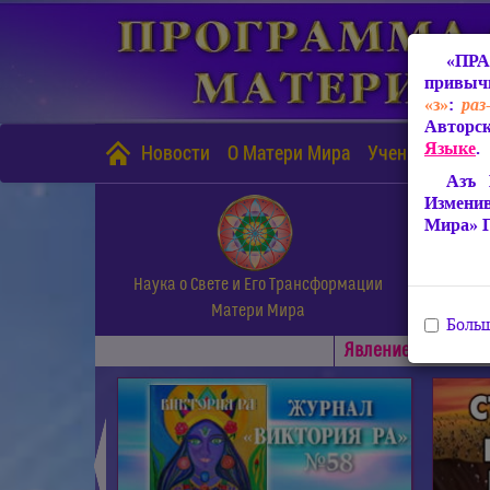
«ПРА
привычн
«з»
:
раз
Авторск
Языке
.
Новости
О Матери Мира
Учение Матери
Азъ 
Измени
Мира» 
Наука о Свете и Его Трансформации
Матери Мира
Больш
Явлениe Матери М
◄