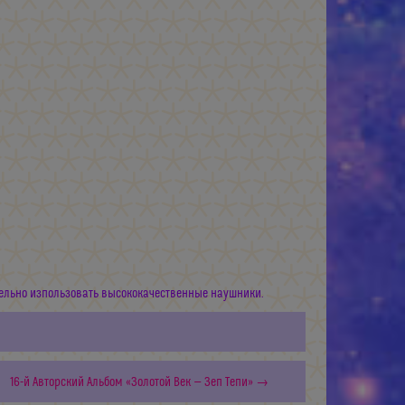
ельно изпользовать высококачественные наушники.
16-й Авторский Альбом «Золотой Век — Зеп Тепи» →