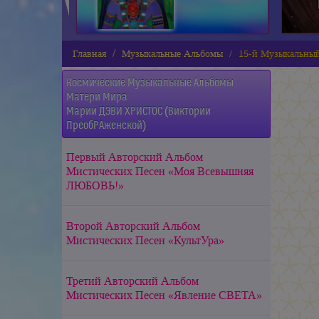
Главная
Музыкальные Альбомы
15-й Музыкальный
Космические Музыкальные Альбомы
Матери Мира
Марии ДЭВИ ХРИСТОС (Виктории
ПреобРАженской)
Первый Авторский Альбом
Мистических Песен «Моя Всевышняя
ЛЮБОВЬ!»
Второй Авторский Альбом
Мистических Песен «КультУра»
Третий Авторский Альбом
Мистических Песен «Явление СВЕТА»