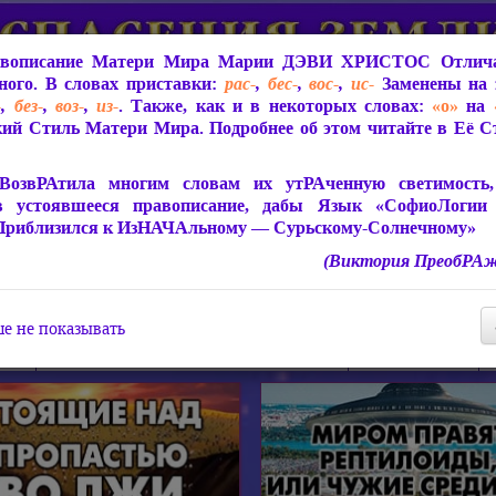
вописание Матери Мира
Марии ДЭВИ ХРИСТОС
Отлича
ого. В словах приставки:
рас-
,
бес-
,
вос-
,
ис-
Заменены на 
-
,
без-
,
воз-
,
из-
. Также, как и в некоторых словах:
«о»
на
ий Стиль Матери Мира. Подробнее об этом читайте в Её 
 Мира
О ПрогРАмме «ЮСМАЛОС»
Библиотека
Защит
ВозвРАтила многим словам их утРАченную светимость, 
в устоявшееся правописание, дабы Язык «СофиоЛогии
Приблизился к ИзНАЧАльному — Сурьскому-Солнечному»
(Виктория ПреобРАж
СофиоЛогия Матери Мира
Живое Слово Матери Мир
Статьи, Книги, Видео, Аудио 
е не показывать
ира
Пророчества о Явлении Матери Мира
Молитва Света