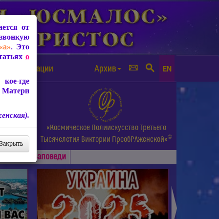
ется от
звонкую
«а»
. Это
Статьях
о
а от чипизации
Архив
EN
кое-где
 Матери
енская).
а.
«Космическое Полиискусство Третьего
©
и др.
Тысячелетия
Виктории ПреобРАженской»
Закрыть
Основные
Заповеди
►