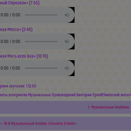
ный Перезвон» (7:55)
ная Месса» (2:45)
ная Мать всех Бха» (10:16)
ремя звучания: 1:12:50.
ноты возприятия Музыкальных Произведений Виктории ПреобРАженской желат
↑ Музыкальные Альбомы
← 14-й Музыкальный Альбом «Планета Египет»