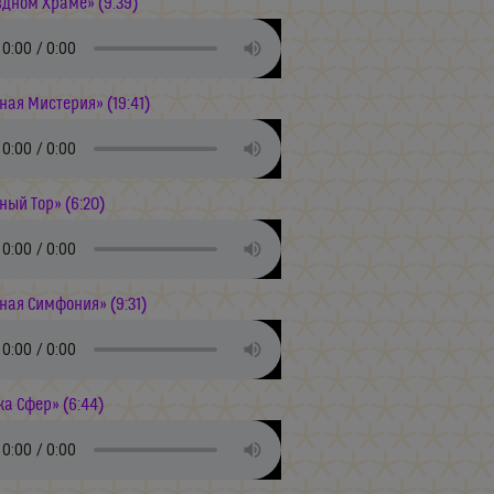
здном Храме» (9:39)
ная Мистерия» (19:41)
ный Тор» (6:20)
ная Симфония» (9:31)
а Сфер» (6:44)