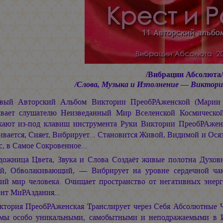
/Вибрации Абсолюта/
/Слова, Музыка и Изполнение — Виктор
вый Авторский Альбом Виктории ПреобРАженской
(Мари
вает слушателю Неизведанный Мир Вселенской Космической
кают из-под клавиш инструмента Руки Виктории ПреобРАже
ивается, Сияет, Вибрирует... Становится Живой, Видимой и Ос
, в Самое Сокровенное...
дожница Цвета, Звука и Слова Создаёт живые полотна Духовн
й, Обволакивающий, — Вибрирует на уровне сердечной ча
ий мир человека. Очищает пространство от негативных энерг
нт МиРАздания...
ктория ПреобРАженская Транслирует через Себя Абсолютные Ч
мы особо уникальными, самобытными и неподражаемыми в И