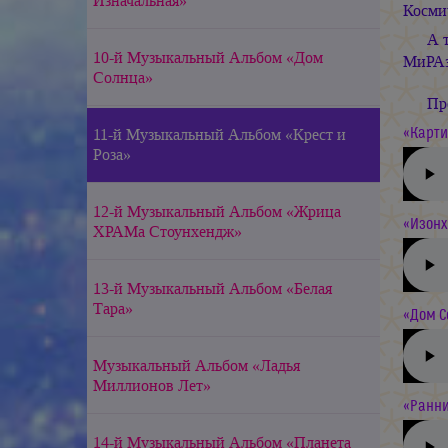
Изначальная»
Космич
А 
10-й Музыкальный Альбом «Дом
МиРАз
Солнца»
Пр
11-й Музыкальный Альбом «Крест и
«Карти
Роза»
12-й Музыкальный Альбом «Жрица
«Изонх
ХРАМа Стоунхендж»
13-й Музыкальный Альбом «Белая
Тара»
«Дом С
Музыкальный Альбом «Ладья
Миллионов Лет»
«Ранни
14-й Музыкальный Альбом «Планета