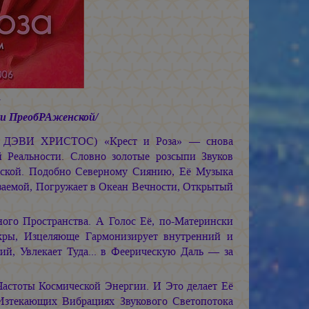
ии ПреобРАженской/
и ДЭВИ ХРИСТОС)
«Крест и Роза» — снова
 Реальности. Словно золотые розсыпи Звуков
нской. Подобно Северному Сиянию, Её Музыка
язаемой, Погружает в Океан Вечности, Открытый
ого Пространства. А Голос Её, по-Матерински
кры, Изцеляюще Гармонизирует внутренний и
ий, Увлекает Туда... в Феерическую Даль — за
астоты Космической Энергии. И Это делает Её
зтекающих Вибрациях Звукового Светопотока