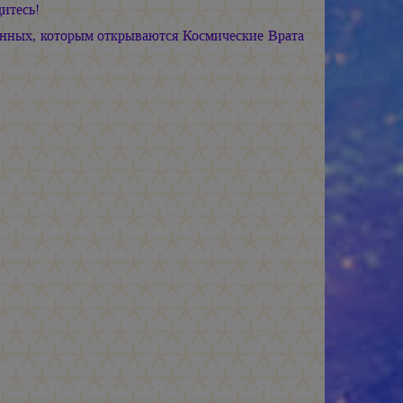
итесь!
ённых, которым открываются Космические Врата