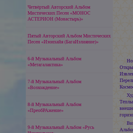
Четвёртый Авторский Альбом
Мистических Песен «МОНОС
АСТЕРИОН (Монастырь)»
Пятый Авторский Альбом Мистических
Песен «Изонхайя (БагаИзлияние)»
6-й Музыкальный Альбом
Но
«Метагалактика»
Откры
Извле
Перел
7-й Музыкальный Альбом
Космос
«Возхождение»
Ху
Тёплы
8-й Музыкальный Альбом
внешн
«ПреобРАжение»
горизо
Ви
9-й Музыкальный Альбом «Русь
Альбо