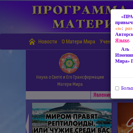
«ПРА
привычн
«з»
:
раз
Авторск
Языке
.
Новости
О Матери Мира
Учение Матери
Азъ 
Измени
Мира» 
Наука о Свете и Его Трансформации
Матери Мира
Больш
Явлениe Матери М
◄