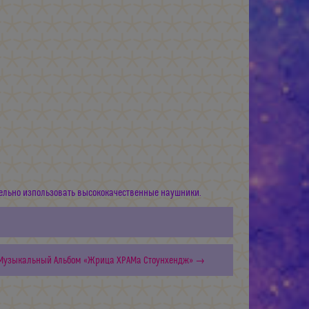
ельно изпользовать высококачественные наушники.
 Музыкальный Альбом «Жрица ХРАМа Стоунхендж» →