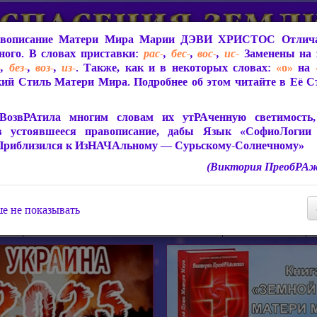
вописание Матери Мира
Марии ДЭВИ ХРИСТОС
Отлича
ого. В словах приставки:
рас-
,
бес-
,
вос-
,
ис-
Заменены на 
-
,
без-
,
воз-
,
из-
. Также, как и в некоторых словах:
«о»
на
ий Стиль Матери Мира. Подробнее об этом читайте в Её 
 Мира
О ПрогРАмме «ЮСМАЛОС»
Библиотека
Защит
ВозвРАтила многим словам их утРАченную светимость, 
в устоявшееся правописание, дабы Язык «СофиоЛогии
Приблизился к ИзНАЧАльному — Сурьскому-Солнечному»
(Виктория ПреобРАж
СофиоЛогия Матери Мира
Живое Слово Матери Мир
Статьи, Книги, Видео, Аудио 
е не показывать
ира
Пророчества о Явлении Матери Мира
Молитва Света