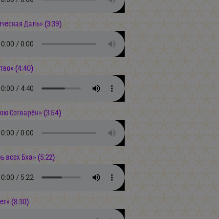
ческая Даль» (3:39)
тво» (4:40)
ою Сотварён» (3:54)
ь всех Бха» (5:22)
т» (8:30)