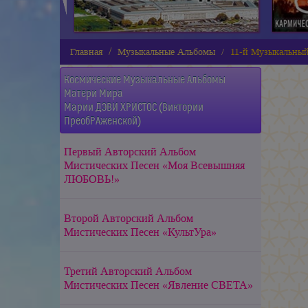
Главная
Музыкальные Альбомы
11-й Музыкальный
Космические Музыкальные Альбомы
Матери Мира
Марии ДЭВИ ХРИСТОС (Виктории
ПреобРАженской)
Первый Авторский Альбом
Мистических Песен «Моя Всевышняя
ЛЮБОВЬ!»
Второй Авторский Альбом
Мистических Песен «КультУра»
Третий Авторский Альбом
Мистических Песен «Явление СВЕТА»