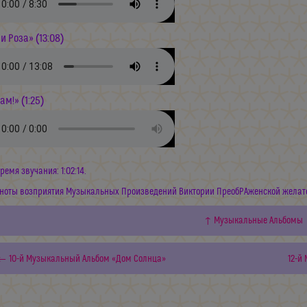
и Роза» (13:08)
м!» (1:25)
ремя звучания: 1:02:14.
ноты возприятия Музыкальных Произведений Виктории ПреобРАженской желат
↑ Музыкальные Альбомы
← 10-й Музыкальный Альбом «Дом Солнца»
12-й