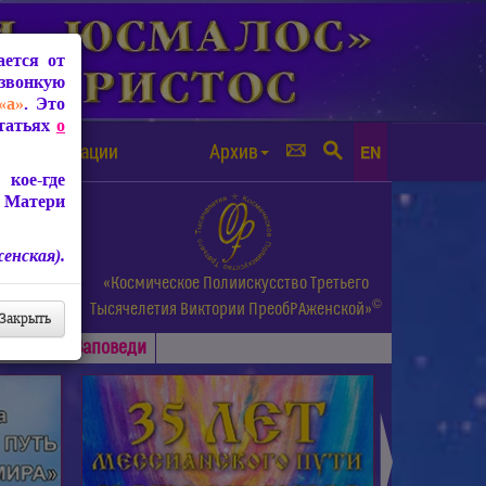
ется от
звонкую
«а»
. Это
Статьях
о
а от чипизации
Архив
EN
кое-где
 Матери
енская).
а.
«Космическое Полиискусство Третьего
©
и др.
Тысячелетия
Виктории ПреобРАженской»
Закрыть
Основные
Заповеди
►