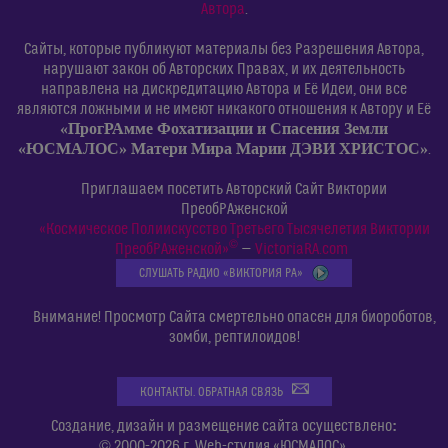
Автора
.
Сайты, которые публикуют материалы без Разрешения Автора,
нарушают закон об Авторских Правах, и их деятельность
направлена на дискредитацию Автора и Её Идеи, они все
являются ложными и не имеют никакого отношения к Автору и Её
«ПрогРАмме Фохатизации и Спасения Земли
«ЮСМАЛОС» Матери Мира Марии ДЭВИ ХРИСТОС»
.
Приглашаем посетить Авторский Сайт Виктории
ПреобРАженской
«Космическое Полиискусство Третьего Тысячелетия Виктории
©
ПреобРАженской»
—
VictoriaRA.com
СЛУШАТЬ РАДИО «ВИКТОРИЯ РА»
Внимание! Просмотр Сайта смертельно опасен для биороботов,
зомби, рептилоидов!
КОНТАКТЫ. ОБРАТНАЯ СВЯЗЬ
:
Создание, дизайн и размещение сайта осуществлено
© 2000-2026 г. Web-студия «ЮСМАЛОС».