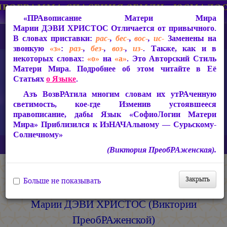
«ПРАвописание Матери Мира
Марии ДЭВИ ХРИСТОС
Отличается от привычного.
В словах приставки:
рас-
,
бес-
,
вос-
,
ис-
Заменены на
звонкую
«з»
:
раз-
,
без-
,
воз-
,
из-
. Также, как и в
некоторых словах:
«о»
на
«а»
. Это Авторский Стиль
Матери Мира. Подробнее об этом читайте в Её
Статьях
о Языке
.
Азъ ВозвРАтила многим словам их утРАченную
светимость, кое-где Изменив устоявшееся
правописание, дабы Язык «СофиоЛогии Матери
Мира» Приблизился к ИзНАЧАльному — Сурьскому-
Солнечному»
Главная
Музыкальные Альбомы
(Виктория ПреобРАженская).
Космические Музыкальные Альбомы Матери
Закрыть
Больше не показывать
Мира
Марии ДЭВИ ХРИСТОС (Виктории
ПреобРАженской)