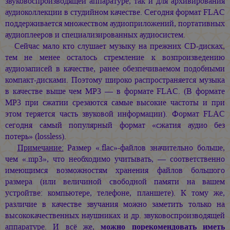
звуковоспроизводящей аппаратуре, так и для архивирования
аудиоколлекции в студийном качестве. Сегодня формат FLAC
поддерживается множеством аудиоприложений, портативных
аудиоплееров и специализированных аудиосистем.
Сейчас мало кто слушает музыку на прежних CD-дисках,
тем не менее осталось стремление к возпроизведению
аудиозаписей в качестве, ранее обезпечиваемом подобными
компакт-дисками. Поэтому широко распространяется музыка
в качестве выше чем MP3 — в формате FLAC. (В формате
MP3 при сжатии срезаются самые высокие частоты и при
этом теряется часть звуковой информации). Формат FLAC
сегодня самый популярный формат «сжатия аудио без
потерь» (lossless).
Примечание:
Размер «.flac»-файлов значительно больше,
чем «.mp3», что необходимо учитывать, — соответственно
имеющимся возможностям хранения файлов большого
размера (или величиной свободной памяти на вашем
устройтве: компьютере, телефоне, планшете). К тому же,
различие в качестве звучания можно заметить только на
высококачественных наушниках и др. звуковоспроизводящей
аппаратуре. И всё же,
можно порекомендовать иметь