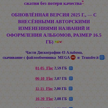
*
сжатия без потери качества
ОБНОВЛЁННАЯ ВЕРСИЯ 2025 Г., — С
ВНЕСЁННЫМИ АВТОРСКИМИ
ИЗМЕНЕНИЯМИ НАЗВАНИЙ И
ОФОРМЛЕНИЯ АЛЬБОМОВ, РАЗМЕР 16.5
ГБ)
Части Дискографии 43 Альбома,
скачивание с файлообменника MEGA
и Transfer.it
:
01-05_Flac
2,59 ГБ
06-10_Flac
2,07 ГБ
11-15_Flac
2,00 ГБ
16-20_Flac
2,08 ГБ