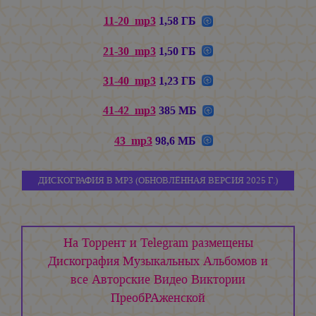
11-20_mp3
1,58 ГБ
21-30_mp3
1,50 ГБ
31-40_mp3
1,23 ГБ
41-42_mp3
385 МБ
43_mp3
98,6 МБ
ДИСКОГРАФИЯ В MP3 (ОБНОВЛЁННАЯ ВЕРСИЯ 2025 Г.)
На Торрент и Telegram размещены
Дискография Музыкальных Альбомов и
все Авторские Видео Виктории
ПреобРАженской