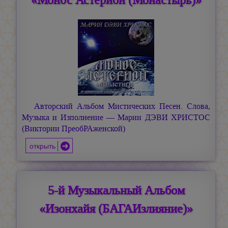
«Монос Астерион (Монастырь)»
Авторский Альбом Мистических Песен. Слова,
Музыка и Изполнение —
Марии ДЭВИ ХРИСТОС
(Виктории ПреобРАженской)
открыть
5-й Музыкальный Альбом
«Изонхайя (БАГАИзлияние)»