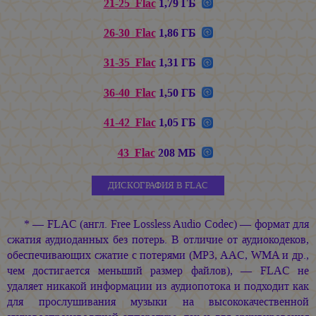
21-25_Flac
1,79 ГБ
26-30_Flac
1,86 ГБ
31-35_Flac
1,31 ГБ
36-40_Flac
1,50 ГБ
41-42_Flac
1,05 ГБ
43_Flac
208 МБ
ДИСКОГРАФИЯ В FLAC
* — FLAC (англ. Free Lossless Audio Codec) — формат для
сжатия аудиоданных без потерь. В отличие от аудиокодеков,
обеспечивающих сжатие с потерями (MP3, AAC, WMA и др.,
чем достигается меньший размер файлов), — FLAC не
удаляет никакой информации из аудиопотока и подходит как
для прослушивания музыки на высококачественной