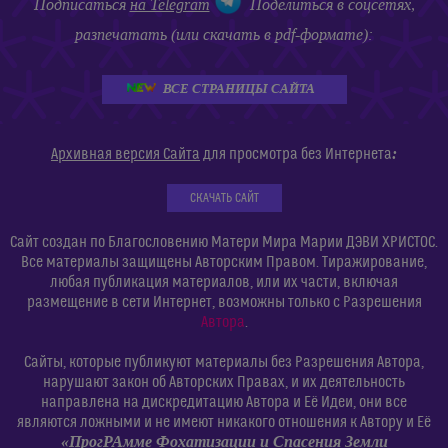
Подписаться
на Telegram
Поделиться в соцсетях,
разпечатать (или скачать в pdf-формате):
ВСЕ СТРАНИЦЫ САЙТА
:
Архивная версия Сайта
для просмотра без Интернета
СКАЧАТЬ САЙТ
Сайт создан по Благословению Матери Мира Марии ДЭВИ ХРИСТОС.
Все материалы защищены Авторским Правом. Тиражирование,
любая публикация материалов, или их части, включая
размещение в сети Интернет, возможны только с Разрешения
Автора
.
Сайты, которые публикуют материалы без Разрешения Автора,
нарушают закон об Авторских Правах, и их деятельность
направлена на дискредитацию Автора и Её Идеи, они все
являются ложными и не имеют никакого отношения к Автору и Её
«ПрогРАмме Фохатизации и Спасения Земли