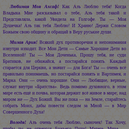
Любимая Моя Ахсаф!
Как Азъ Люблю тебя! Когда
Владыка Мне разсказывал о тебе, Азъ тебя такой и
Представляла, какой Увидела на Голгофе. Ты — Моя
Душечка! Азъ так тебя Люблю! И Храню! Держи Словом
Божьим свою общину и обращай в Веру руськие души.
Милая Ария!
Всякий дух противоречия и непонимания
изнутри изходит. Все Мои Дети — Самые Хорошие Дети во
Вселенной! Ты — Моя Доченька, Прошу тебя, не суди
Братиков, не обижайся, а постарайся понять. Каждый
старается для Церкви, а значит — для Бога! Ты — очень всё
правильно понимаешь, но постарайся понять и Вартимея, и
Марка. Они — очень хорошие. Они — Любящие, верные,
служат внутри «Братства». Ведь помимо духовного, в этом
мире есть ещё и почва, которая держит всё живое в мире; над
миром же — Дух Божий. Вы же пока — на Земле, старайтесь
собрать Моих, дабы повести следом за Мной — в Мир
Совершенного Духа!
Володя!
Азъ очень тебя Люблю, сыночек! Так Хочу,
чтобы ты не отвергся Божьего Пути! Матерь Мира —