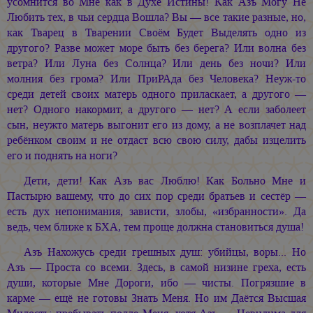
усомнится во Мне как в Духе Истины! Как Азъ Могу Не
Любить тех, в чьи сердца Вошла? Вы — все такие разные, но,
как Тварец в Тварении Своём Будет Выделять одно из
другого? Разве может море быть без берега? Или волна без
ветра? Или Луна без Солнца? Или день без ночи? Или
молния без грома? Или ПриРАда без Человека? Неуж-то
среди детей своих матерь одного приласкает, а другого —
нет? Одного накормит, а другого — нет? А если заболеет
сын, неужто матерь выгонит его из дому, а не возплачет над
ребёнком своим и не отдаст всю свою силу, дабы изцелить
его и поднять на ноги?
Дети, дети! Как Азъ вас Люблю! Как Больно Мне и
Пастырю вашему, что до сих пор среди братьев и сестёр —
есть дух непонимания, зависти, злобы, «избранности». Да
ведь, чем ближе к БХА, тем проще должна становиться душа!
Азъ Нахожусь среди грешных душ: убийцы, воры... Но
Азъ — Проста со всеми. Здесь, в самой низине греха, есть
души, которые Мне Дороги, ибо — чисты. Погрязшие в
карме — ещё не готовы Знать Меня. Но им Даётся Высшая