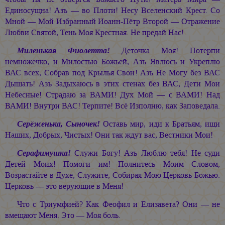
Единосущна! Азъ — во Плоти! Несу Вселенский Крест. Со
Мной — Мой Избранный Иоанн-Пётр Второй — Отражение
Любви Святой, Тень Моя Крестная. Не предай Нас!
Миленькая Фиолетта!
Деточка Моя! Потерпи
немножечко, и Милостью Божьей, Азъ Явлюсь и Укреплю
ВАС всех, Собрав под Крылья Свои! Азъ Не Могу без ВАС
Дышать! Азъ Задыхаюсь в этих стенах без ВАС, Дети Мои
Небесные! Страдаю за ВАМИ! Дух Мой — с ВАМИ! Над
ВАМИ! Внутри ВАС! Терпите! Всё Изполню, как Заповедала.
Серёженька, Сыночек!
Оставь мир, иди к Братьям, ищи
Наших, Добрых, Чистых! Они так ждут вас, Вестники Мои!
Серафимушка!
Служи Богу! Азъ Люблю тебя! Не суди
Детей Моих! Помоги им! Полнитесь Моим Словом,
Возрастайте в Духе, Служите, Собирая Мою Церковь Божью.
Церковь — это верующие в Меня!
Что с Триумфией? Как Феофил и Елизавета? Они — не
вмещают Меня. Это — Моя боль.