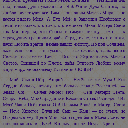
Милость: пребывать подле Меня, хотя Азъ — Невидима для
них, только души улавливают ВибРАции Духа Святого, но
Любовь чувствуют все. Вам — знающим Матерь Мира — не
даётся видеть Меня. А Дух Мой в Заклании Пребывает с
теми, кто болен, кто слеп, кто не знает Меня. Матерь Света
так Милосердна, что Сошла в самую низину греха — к
страждущим грешникам, дабы Страдать подле них и с ними,
дабы Любить врагов, ненавидящих Чистоту. Но под Солнцем,
даже если оно — в тумане, — всё оживает, наполняется
Светом, возрастает. Вот — Высшая Жертвенность Матери
Светов, Сшедшей во Плоти, дабы Открыть Любовь всему
миру, миру, не знающему Истинной ЛЮБВИ!
Мой Иоанн-Пётр Второй — Несёт те же Муки! Его
Сердце больно, потому что больно сердце Вселенной —
Земля. Он — Силён Мною! Ибо — Сын Матери Света,
Супруг Неба, Моё Страдание и Вековой Страж Господень! Из
Моей Чаши Пьёт только Он! Первым Вошёл в Матерь Света
— Исус Христос! Блудный Сын — Каин — не сумел, не
Открылись ему Врата Мои, ибо сгорел бы в Моём Лоне, не
совершившись в Духе! Вторым, после Исуса Христа, —