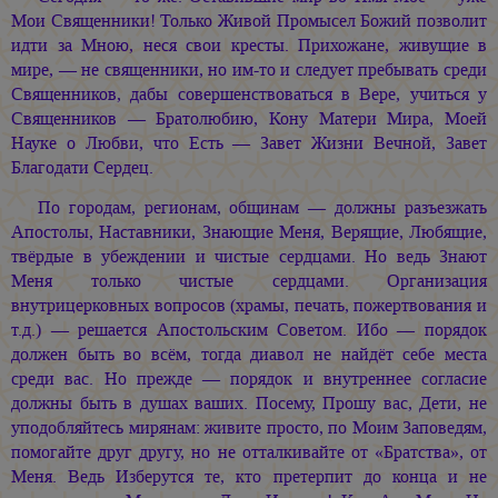
Мои Священники! Только Живой Промысел Божий позволит
идти за Мною, неся свои кресты. Прихожане, живущие в
мире, — не священники, но им-то и следует пребывать среди
Священников, дабы совершенствоваться в Вере, учиться у
Священников — Братолюбию, Кону Матери Мира, Моей
Науке о Любви, что Есть — Завет Жизни Вечной, Завет
Благодати Сердец.
По городам, регионам, общинам — должны разъезжать
Апостолы, Наставники, Знающие Меня, Верящие, Любящие,
твёрдые в убеждении и чистые сердцами. Но ведь Знают
Меня только чистые сердцами. Организация
внутрицерковных вопросов (храмы, печать, пожертвования и
т.д.) — решается Апостольским Советом. Ибо — порядок
должен быть во всём, тогда диавол не найдёт себе места
среди вас. Но прежде — порядок и внутреннее согласие
должны быть в душах ваших. Посему, Прошу вас, Дети, не
уподобляйтесь мирянам: живите просто, по Моим Заповедям,
помогайте друг другу, но не отталкивайте от «Братства», от
Меня. Ведь Изберутся те, кто претерпит до конца и не