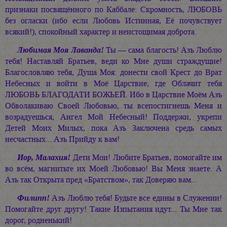
признаки посвящённого по Каббале: Скромность, ЛЮБОВЬ
без огласки (ибо если Любовь Истинная, Её почувствует
всякий!), спокойный характер и неистощимая доброта.
Любимая Моя Лаванда!
Ты — сама благость! Азъ Люблю
тебя! Наставляй Братьев, веди ко Мне души страждущие!
Благословляю тебя, Душа Моя: донести свой Крест до Врат
Небесных и войти в Моё Царствие, где Облачит тебя
ЛЮБОВЬ БЛАГОДАТИ БОЖЬЕЙ. Ибо в Царствие Моём Азъ
Обволакиваю Своей Любовью, ты всепостигнешь Меня и
возрадуешься, Ангел Мой Небесный! Поддержи, укрепи
Детей Моих Милых, пока Азъ Заключена средь самых
несчастных... Азъ Прийду к вам!
Иор, Малахия!
Дети Мои! Любите Братьев, помогайте им
во всём, магнитьте их Моей Любовью! Вы Меня знаете. А
Азъ так Открыта пред «Братством», так Доверяю вам...
Филипп!
Азъ Люблю тебя! Будьте все едины в Служении!
Помогайте друг другу! Такие Изпытания идут... Ты Мне так
дорог, родненький!