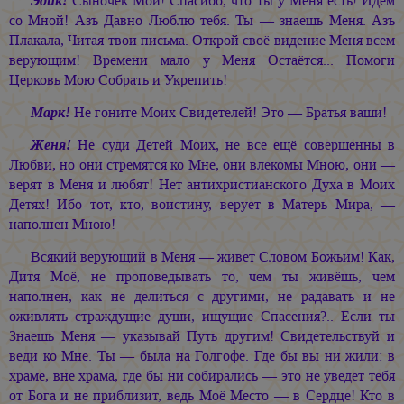
Эдик!
Сыночек Мой! Спасибо, что ты у Меня есть! Идём
со Мной! Азъ Давно Люблю тебя. Ты — знаешь Меня. Азъ
Плакала, Читая твои письма. Открой своё видение Меня всем
верующим! Времени мало у Меня Остаётся... Помоги
Церковь Мою Собрать и Укрепить!
Марк!
Не гоните Моих Свидетелей! Это — Братья ваши!
Женя!
Не суди Детей Моих, не все ещё совершенны в
Любви, но они стремятся ко Мне, они влекомы Мною, они —
верят в Меня и любят! Нет антихристианского Духа в Моих
Детях! Ибо тот, кто, воистину, верует в Матерь Мира, —
наполнен Мною!
Всякий верующий в Меня — живёт Словом Божьим! Как,
Дитя Моё, не проповедывать то, чем ты живёшь, чем
наполнен, как не делиться с другими, не радавать и не
оживлять страждущие души, ищущие Спасения?.. Если ты
Знаешь Меня — указывай Путь другим! Свидетельствуй и
веди ко Мне. Ты — была на Голгофе. Где бы вы ни жили: в
храме, вне храма, где бы ни собирались — это не уведёт тебя
от Бога и не приблизит, ведь Моё Место — в Сердце! Кто в