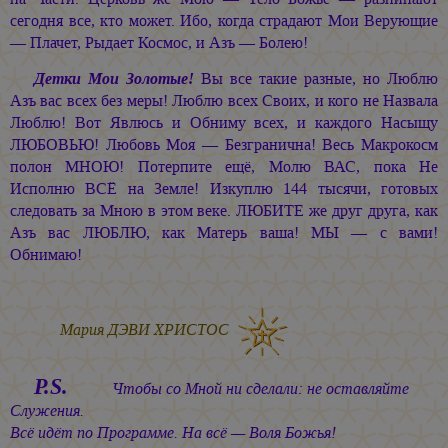
сегодня все, кто может. Ибо, когда страдают Мои Верующие
— Плачет, Рыдает Космос, и Азъ — Болею!
Детки Мои Золотые!
Вы все такие разные, но Люблю
Азъ вас всех без меры! Люблю всех Своих, и кого не Назвала
Люблю! Вот Явлюсь и Обниму всех, и каждого Насыщу
ЛЮБОВЬЮ! Любовь Моя — Безгранична! Весь Макрокосм
полон МНОЮ! Потерпите ещё, Молю ВАС, пока Не
Исполню ВСЁ на Земле! Изкуплю 144 тысячи, готовых
следовать за Мною в этом веке. ЛЮБИТЕ же друг друга, как
Азъ вас ЛЮБЛЮ, как Матерь ваша! МЫ — с вами!
Обнимаю!
Мария ДЭВИ ХРИСТОС
P.S.
Чтобы со Мной ни сделали: не оставляйте
Служения.
Всё идёт по Программе. На всё — Воля Божья!