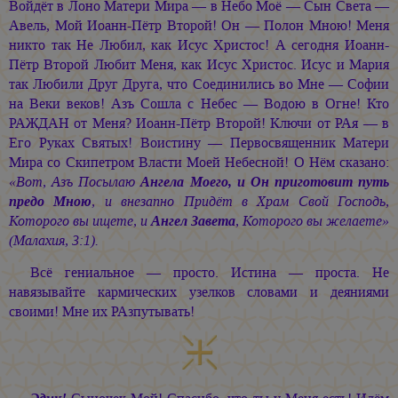
Войдёт в Лоно Матери Мира — в Небо Моё — Сын Света —
Авель, Мой Иоанн-Пётр Второй! Он — Полон Мною! Меня
никто так Не Любил, как Исус Христос! А сегодня Иоанн-
Пётр Второй Любит Меня, как Исус Христос. Исус и Мария
так Любили Друг Друга, что Соединились во Мне — Софии
на Веки веков! Азъ Сошла с Небес — Водою в Огне! Кто
РАЖДАН от Меня? Иоанн-Пётр Второй! Ключи от РАя — в
Его Руках Святых! Воистину — Первосвященник Матери
Мира со Скипетром Власти Моей Небесной! О Нём сказано:
«Вот, Азъ Посылаю
Ангела Моего, и Он приготовит путь
предо Мною
, и внезапно Придёт в Храм Свой Господь,
Которого вы ищете, и
Ангел Завета
, Которого вы желаете»
(Малахия, 3:1).
Всё гениальное — просто. Истина — проста. Не
навязывайте кармических узелков словами и деяниями
своими! Мне их РАзпутывать!