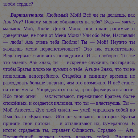
твоём сердце?
Вартимеюшка,
Любимый Мой! Всё ли ты делаешь, как
Азъ Учу? Почему многие обижаются на тебя? Будь — мягче,
мальчик Мой, Люби Детей Моих, они такие ранимые и
доверчивые, не гони от Меня Моих! Учи обо Мне, Наставляй
— любя! Азъ очень тебя Люблю! Ты — Мой! Неужто ты
жаждешь места первенствующего? Это так относительно.
Ведь первые становятся последними. И — наоборот. Ты же
это знаешь. Азъ Знаю, ты — искренне служишь, постарайся,
чтобы Братья плохо не думали о тебе. Азъ же Знаю, что ты не
позволишь непотребного. Старайся в единицу времени не
разходовать больше энергии, чем это возможно. И всё станет
на свои места. Упорядочатся силы, трансформируются огни.
Ибо твои огни — захлёстывают, пережигают Братьев более
спокойных, и создается иллюзия, что ты — властвуешь. Ты —
Мой Апостол, Дух твой силён, — умей управлять собой во
Имя блага «Братства». Ибо не успевают некоторые Братья
принять твои потоки — и отталкивают их, бумерангом. В
итоге: страдаешь ты, страдает Общность, Страдаю — Азъ.
Посвящённый должен уметь владеть собой. Внешние