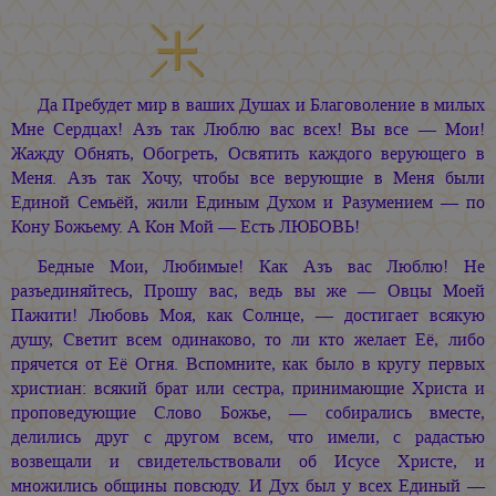
Да Пребудет мир в ваших Душах и Благоволение в милых
Мне Сердцах! Азъ так Люблю вас всех! Вы все — Мои!
Жажду Обнять, Обогреть, Освятить каждого верующего в
Меня. Азъ так Хочу, чтобы все верующие в Меня были
Единой Семьёй, жили Единым Духом и Разумением — по
Кону Божьему. А Кон Мой — Есть ЛЮБОВЬ!
Бедные Мои, Любимые! Как Азъ вас Люблю! Не
разъединяйтесь, Прошу вас, ведь вы же — Овцы Моей
Пажити! Любовь Моя, как Солнце, — достигает всякую
душу, Светит всем одинаково, то ли кто желает Её, либо
прячется от Её Огня. Вспомните, как было в кругу первых
христиан: всякий брат или сестра, принимающие Христа и
проповедующие Слово Божье, — собирались вместе,
делились друг с другом всем, что имели, с радастью
возвещали и свидетельствовали об Исусе Христе, и
множились общины повсюду. И Дух был у всех Единый —