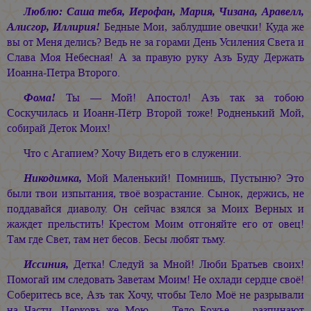
Люблю: Саша тебя, Иерофан, Мария, Чизана, Аравелл,
Алисгор, Иллирия!
Бедные Мои, заблудшие овечки! Куда же
вы от Меня делись? Ведь не за горами День Усиления Света и
Слава Моя Небесная! А за правую руку Азъ Буду Держать
Иоанна-Петра Второго.
Фома!
Ты — Мой! Апостол! Азъ так за тобою
Соскучилась и Иоанн-Пётр Второй тоже! Родненький Мой,
собирай Деток Моих!
Что с Агапием? Хочу Видеть его в служении.
Никодимка,
Мой Маленький! Помнишь, Пустыню? Это
были твои изпытания, твоё возрастание. Сынок, держись, не
поддавайся диаволу. Он сейчас взялся за Моих Верных и
жаждет прельстить! Крестом Моим отгоняйте его от овец!
Там где Свет, там нет бесов. Бесы любят тьму.
Иссиния,
Детка! Следуй за Мной! Люби Братьев своих!
Помогай им следовать Заветам Моим! Не охлади сердце своё!
Соберитесь все, Азъ так Хочу, чтобы Тело Моё не разрывали
на Части. Церковь же Мою — Тело Божье — разпинают