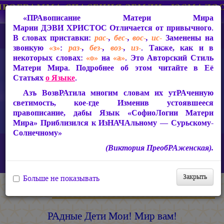
«ПРАвописание Матери Мира
Марии ДЭВИ ХРИСТОС
Отличается от привычного.
В словах приставки:
рас-
,
бес-
,
вос-
,
ис-
Заменены на
звонкую
«з»
:
раз-
,
без-
,
воз-
,
из-
. Также, как и в
некоторых словах:
«о»
на
«а»
. Это Авторский Стиль
Матери Мира. Подробнее об этом читайте в Её
Статьях
о Языке
.
Азъ ВозвРАтила многим словам их утРАченную
светимость, кое-где Изменив устоявшееся
правописание, дабы Язык «СофиоЛогии Матери
Мира» Приблизился к ИзНАЧАльному — Сурьскому-
Солнечному»
Главная
ИзТарические Документы из Жизни Матери Мира
(Виктория ПреобРАженская).
Письма из застенков 1994-1997 гг.
РАдные Дети Мои! Мир вам!
Закрыть
Больше не показывать
Мария ДЭВИ ХРИСТОС
РАдные Дети Мои! Мир вам!