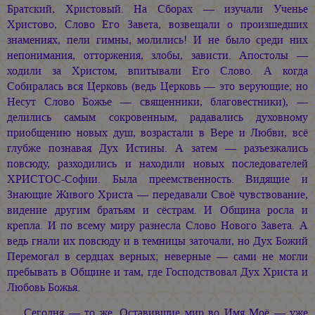
Братский, Христовый. На Сборах — изучали Ученье
Христово, Слово Его Завета, возвещали о произшедших
знамениях, пели гимны, молились! И не было среди них
непонимания, отторжения, злобы, зависти. Апостолы —
ходили за Христом, впитывали Его Слово. А когда
Собиралась вся Церковь (ведь Церковь — это верующие; но
Несут Слово Божье — священники, благовестники), —
делились самым сокровенным, радавались духовному
приобщению новых душ, возрастали в Вере и Любви, всё
глубже познавая Дух Истины. А затем — разъезжались
повсюду, разходились и находили новых последователей
ХРИСТОС-Софии. Была преемственность. Видящие и
Знающие Живого Христа — передавали Своё чувствование,
видение другим братьям и сёстрам. И Община росла и
крепла. И по всему миру разнесла Слово Нового Завета. А
ведь гнали их повсюду и в темницы заточали, но Дух Божий
Перемогал в сердцах верных; неверные — сами не могли
пребывать в Общине и там, где Господствовал Дух Христа и
Любовь Божья.
Сегодня — то же. Оставившие мир во Имя Моё — уже