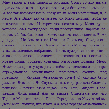
Мне выход к вам. Тварится мистика. Стоит только начать
прилучать кого-то, — тут же вся камера беснуется и демонеет.
И всё так взаимосвязано, сразу же на Меня идёт шквал, и, в
итоге, Азъ Вижу, как связывает он Меня цепями, чтобы не
выпустить к вам. И стремится похитить у Меня души,
которые Азъ Нахожу здесь, среди преступников: наркоманов,
воров, убийц, бандитов... Боже, сколько здесь скверны!!! Ад
для души! Но Азъ во тьме Начинаю Сиять ещё Ярче, и они
слепнут, пережигаются... Знала бы ты, как Мне здесь тяжело в
этих замедленных вибрациях... Плоть нуждается в очищении,
а возстановиться, практически, невозможно, т.к. постоянно
новые люди, уровнем сознания неготовые познать Меня.
Неделю назад, в узкую-узкую щёлочку железного панциря,
ограждающего зарешётчатое полностью окошко, под
потолком — Увидела убывающую Луну! О, сколько было
радасти! Всю ночь Не Спускала глаз, и до рассвета Сидела у
решётки, Любуясь этим чудом! Как Хочу Увидеть Небо!
Звёзды! Лица ваши! Азъ не вправе Описывать всё, что
Терпим Мы здесь, это — Наши Страдания, но Хочу, чтоб вы,
Дети Мои, поняли, что плаха ХХ века гораздо «изысканнее»