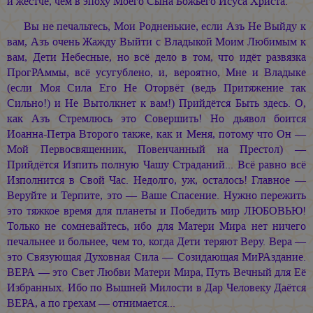
и жёстче, чем в эпоху Моего Сына Божьего Исуса Христа.
Вы не печальтесь, Мои Родненькие, если Азъ Не Выйду к
вам, Азъ очень Жажду Выйти с Владыкой Моим Любимым к
вам, Дети Небесные, но всё дело в том, что идёт развязка
ПрогРАммы, всё усугублено, и, вероятно, Мне и Владыке
(если Моя Сила Его Не Оторвёт (ведь Притяжение так
Сильно!) и Не Вытолкнет к вам!) Прийдётся Быть здесь. О,
как Азъ Стремлюсь это Совершить! Но дьявол боится
Иоанна-Петра Второго также, как и Меня, потому что Он —
Мой Первосвященник, Повенчанный на Престол) —
Прийдётся Изпить полную Чашу Страданий... Всё равно всё
Изполнится в Свой Час. Недолго, уж, осталось! Главное —
Веруйте и Терпите, это — Ваше Спасение. Нужно пережить
это тяжкое время для планеты и Победить мир ЛЮБОВЬЮ!
Только не сомневайтесь, ибо для Матери Мира нет ничего
печальнее и больнее, чем то, когда Дети теряют Веру. Вера —
это Связующая Духовная Сила — Созидающая МиРАздание.
ВЕРА — это Свет Любви Матери Мира, Путь Вечный для Её
Избранных. Ибо по Вышней Милости в Дар Человеку Даётся
ВЕРА, а по грехам — отнимается...