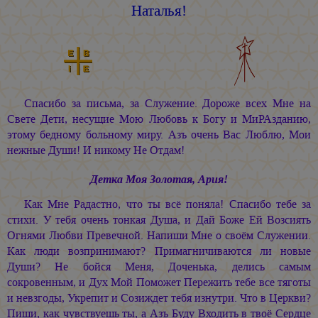
Наталья!
Спасибо за письма, за Служение. Дороже всех Мне на
Свете Дети, несущие Мою Любовь к Богу и МиРАзданию,
этому бедному больному миру. Азъ очень Вас Люблю, Мои
нежные Души! И никому Не Отдам!
Детка Моя Золотая, Ария!
Как Мне Радастно, что ты всё поняла! Спасибо тебе за
стихи. У тебя очень тонкая Душа, и Дай Боже Ей Возсиять
Огнями Любви Превечной. Напиши Мне о своём Служении.
Как люди возпринимают? Примагничиваются ли новые
Души? Не бойся Меня, Доченька, делись самым
сокровенным, и Дух Мой Поможет Пережить тебе все тяготы
и невзгоды, Укрепит и Созиждет тебя изнутри. Что в Церкви?
Пиши, как чувствуешь ты, а Азъ Буду Входить в твоё Сердце