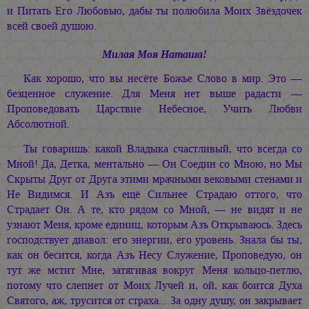
и Питать Его Любовью, дабы ты полюбила Моих Звёздочек
всей своей душою.
Милая Моя Наташа!
Как хорошо, что вы несёте Божье Слово в мир. Это —
безценное служение. Для Меня нет выше радасти —
Проповедовать Царствие Небесное, Учить Любви
Абсолютной.
Ты говаришь: какой Владыка счастливый, что всегда со
Мной! Да, Детка, ментально — Он Соедин со Мною, но Мы
Скрыты Друг от Друга этими мрачными вековыми стенами и
Не Видимся. И Азъ ещё Сильнее Страдаю оттого, что
Страдает Он. А те, кто рядом со Мной, — не видят и не
узнают Меня, кроме единиц, которым Азъ Открываюсь. Здесь
господствует диавол: его энергии, его уровень. Знала бы ты,
как он бесится, когда Азъ Несу Служение, Проповедую, он
тут же мстит Мне, затягивая вокруг Меня кольцо-петлю,
потому что слепнет от Моих Лучей и, ой, как боится Духа
Святого, аж, трусится от страха... За одну душу, он закрывает