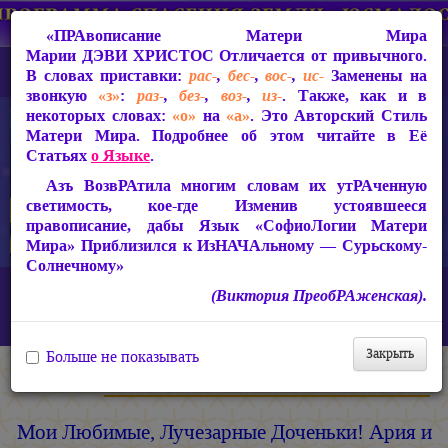
«ПРАвописание Матери Мира
Марии ДЭВИ ХРИСТОС
Отличается от привычного.
В словах приставки:
рас-
,
бес-
,
вос-
,
ис-
Заменены на
звонкую
«з»
:
раз-
,
без-
,
воз-
,
из-
. Также, как и в
некоторых словах:
«о»
на
«а»
. Это Авторский Стиль
Матери Мира. Подробнее об этом читайте в Её
Статьях
о Языке
.
Азъ ВозвРАтила многим словам их утРАченную
светимость, кое-где Изменив устоявшееся
правописание, дабы Язык «СофиоЛогии Матери
Мира» Приблизился к ИзНАЧАльному — Сурьскому-
Солнечному»
Главная
ИзТарические Документы из Жизни Матери Мира
(Виктория ПреобРАженская).
Письма из застенков 1994-1997 гг.
Мои Любимые, Лучезарные Доченьки! Ария и Наталья!
Закрыть
Больше не показывать
Мария ДЭВИ ХРИСТОС
Мои Любимые, Лучезарные Доченьки! Ария и